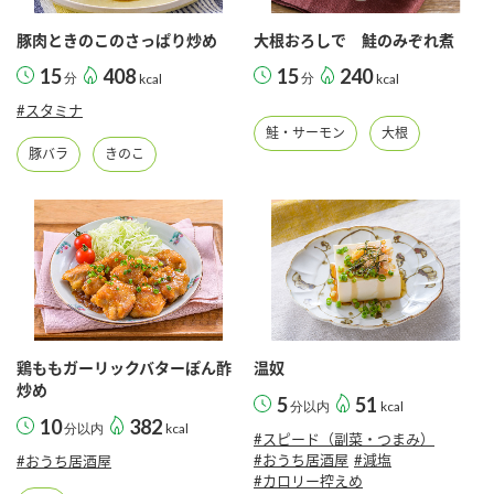
豚肉ときのこのさっぱり炒め
大根おろしで 鮭のみぞれ煮
15
408
15
240
分
kcal
分
kcal
#スタミナ
鮭・サーモン
大根
豚バラ
きのこ
鶏ももガーリックバターぽん酢
温奴
炒め
5
51
分以内
kcal
10
382
分以内
kcal
#スピード（副菜・つまみ）
#おうち居酒屋
#減塩
#おうち居酒屋
#カロリー控えめ