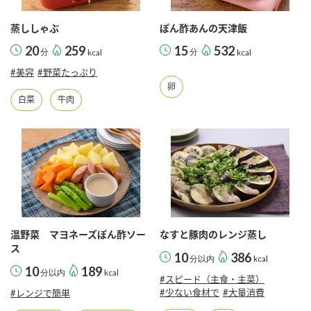
採用情報
環境への取り組み
かおりの蔵
ミツカンの歴史
クイック調味料
レモン果汁
蒸ししゃぶ
ぽん酢あんの天津飯
ニュースリリース
つゆ
20
259
15
532
分
kcal
分
kcal
水の文化センター（アーカイブ）
鍋なび
#美容
#野菜たっぷり
ふりかけ
おすしの素
卵
お客様相談センター
納豆のサイト
白菜
牛肉
ZENB initiative
PIN印
お客様の声をいかしました
炊き込みご飯の素
米飯用調味液
三ツ判山吹
販売終了製品のご案内
千夜
MIM（ミツカンミュージアム）
納豆
Fibee
よくあるご質問
スペシャルサイト
お酢を知ろう！
各部門が大切にしていること
お問い合わせ
温野菜 マヨネーズぽん酢ソー
なすと豚肉のレンジ蒸し
すしラボ
ス
10
386
分以内
kcal
地図から取り扱い店舗を探す
10
189
ぽん酢サワー
分以内
kcal
#スピード（主食・主菜）
おいしさと健康への取り組み
#少ない食材で
#大量消費
#レンジで簡単
納豆の豆知識