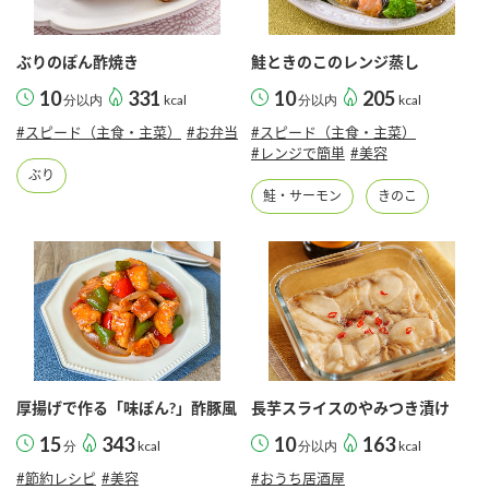
ぶりのぽん酢焼き
鮭ときのこのレンジ蒸し
10
331
10
205
分以内
kcal
分以内
kcal
#スピード（主食・主菜）
#お弁当
#スピード（主食・主菜）
#レンジで簡単
#美容
ぶり
鮭・サーモン
きのこ
厚揚げで作る「味ぽん?」酢豚風
長芋スライスのやみつき漬け
15
343
10
163
分
kcal
分以内
kcal
#節約レシピ
#美容
#おうち居酒屋