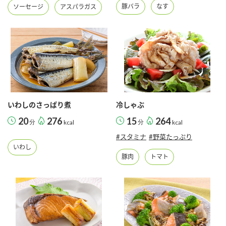
鍋奉行マニュアル
豚バラ
なす
ソーセージ
アスパラガス
ミツカン公式通販
ミツカンのCM
キッザニア東京「ぽん酢工房」
ロングセラー商品 ＋ おすすめレシピ
人気商品 ＋ おすすめレシピ
検索
いわしのさっぱり煮
冷しゃぶ
20
276
15
264
分
kcal
分
kcal
業務用サイト
ミツカングループについて
製造所固有記号一覧
#スタミナ
#野菜たっぷり
いわし
豚肉
トマト