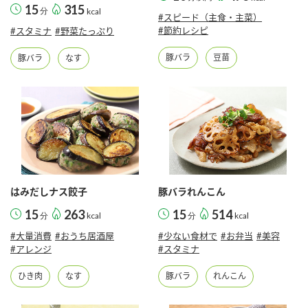
15
315
分
kcal
#スピード（主食・主菜）
#節約レシピ
#スタミナ
#野菜たっぷり
豚バラ
豆苗
豚バラ
なす
はみだしナス餃子
豚バラれんこん
15
263
15
514
分
kcal
分
kcal
#大量消費
#おうち居酒屋
#少ない食材で
#お弁当
#美容
#アレンジ
#スタミナ
ひき肉
なす
豚バラ
れんこん