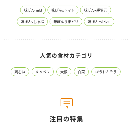
味ぽんmild
味ぽんxトマト
味ぽんx手羽元
味ぽんxしゃぶ
味ぽんうまピリ
味ぽんmildx1l
人気の食材カテゴリ
鶏むね
キャベツ
大根
白菜
ほうれんそう
注目の特集