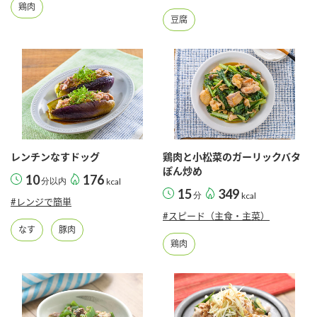
鶏肉
豆腐
レンチンなすドッグ
鶏肉と小松菜のガーリックバタ
ぽん炒め
10
176
分以内
kcal
15
349
分
kcal
#レンジで簡単
#スピード（主食・主菜）
なす
豚肉
鶏肉