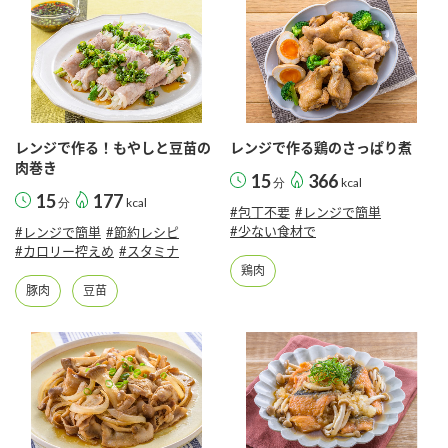
レンジで作る！もやしと豆苗の
レンジで作る鶏のさっぱり煮
肉巻き
15
366
分
kcal
15
177
分
kcal
#包丁不要
#レンジで簡単
#少ない食材で
#レンジで簡単
#節約レシピ
#カロリー控えめ
#スタミナ
鶏肉
豚肉
豆苗