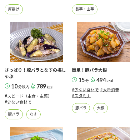
厚揚げ
長芋・山芋
さっぱり！豚バラとなすの梅し
簡単！豚バラ大根
ゃぶ
15
494
分
kcal
10
789
分以内
kcal
#少ない食材で
#大量消費
#スタミナ
#スピード（主食・主菜）
#少ない食材で
豚バラ
大根
豚バラ
なす