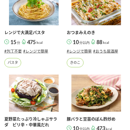
レンジで大満足パスタ
おつまみえのき
15
475
10
88
分
kcal
分以内
kcal
#包丁不要
#レンジで簡単
#レンジで簡単
#おうち居酒屋
パスタ
きのこ
夏野菜たっぷり冷しゃぶサラ
豚バラと豆苗のぽん酢炒め
ダ ピリ辛・中華風だれ
10
473
分以内
kcal