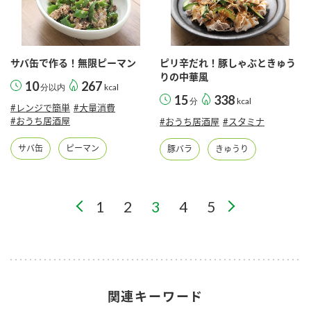
サバ缶で作る！無限ピーマン
ピリ辛だれ！豚しゃぶときゅう
りの中華風
10
267
分以内
kcal
15
338
分
kcal
#レンジで簡単
#大量消費
#おうち居酒屋
#おうち居酒屋
#スタミナ
サバ缶
ピーマン
豚バラ
きゅうり
1
2
3
4
5
関連キーワード