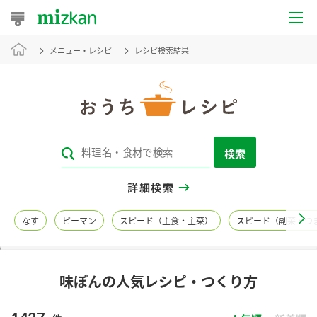
メニュー・レシピ
レシピ検索結果
おうちレシピ
おすすめレシピ
レシピ特集
検索
レシピカテゴリ一覧
詳細検索
商品からレシピを探す
なす
ピーマン
スピード（主食・主菜）
スピード（副菜・つ
レシピ名特集
味ぽんの人気レシピ・つくり方
商品情報