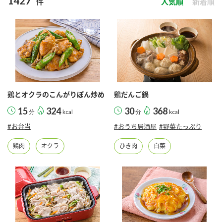
1427
件
人気順
新着順
商品カテゴリ
新商品一覧
酢
調味酢
キャンペーン情報
お酢ドリンク
ぽん酢
ブランド・スペシャルサイト
鶏とオクラのこんがりぽん炒め
鶏だんご鍋
ブランド・スペシャルサイト トップ
15
324
30
368
分
kcal
分
kcal
みりん風・料理酒
鍋用調味料
商品ブランドサイト
企業情報
#お弁当
#おうち居酒屋
#野菜たっぷり
Fibee（ファイビー）
鶏肉
オクラ
ひき肉
白菜
国内事業概要
くらしプラ酢
つゆ
たれ
カンタン酢
ミツカングループについて
お酢ドリンク
ミツカンを知る
企業理念
スープ
中華
味ぽん
ぽん酢