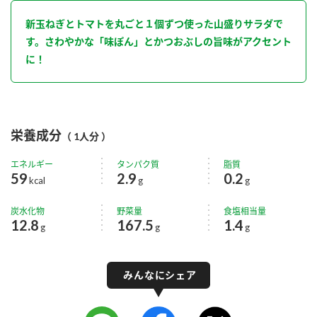
新玉ねぎとトマトを丸ごと１個ずつ使った山盛りサラダで
す。さわやかな「味ぽん」とかつおぶしの旨味がアクセント
に！
栄養成分
（ 1人分 ）
エネルギー
タンパク質
脂質
59
2.9
0.2
kcal
g
g
炭水化物
野菜量
食塩相当量
12.8
167.5
1.4
g
g
g