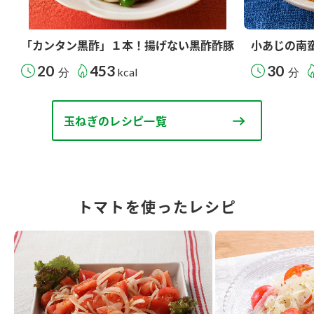
「カンタン黒酢」１本！揚げない黒酢酢豚
小あじの南
20
453
30
分
kcal
分
玉ねぎのレシピ一覧
トマトを使ったレシピ