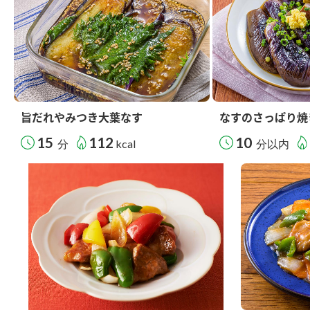
旨だれやみつき大葉なす
なすのさっぱり焼
15
112
10
分
kcal
分以内