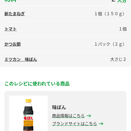
人分
鍋奉行マニュアル
ミツカン公式通販
ミツカンのCM
新たまねぎ
１個（１５０ｇ）
キッザニア東京「ぽん酢工房」
ロングセラー商品 ＋ おすすめレシピ
トマト
１個
人気商品 ＋ おすすめレシピ
かつお節
１パック（２ｇ）
ミツカン 味ぽん
大さじ２
検索
業務用サイト
ミツカングループについて
製造所固有記号一覧
このレシピに使われている商品
味ぽん
商品情報はこちら
ブランドサイトはこちら