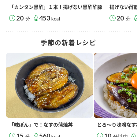
「カンタン黒酢」１本！揚げない黒酢酢豚
揚げない酢
20
453
20
分
kcal
分
季節の新着レシピ
「味ぽん」で！なすの蒲焼丼
とろ～り味噌なす
15
560
10
分
kcal
分以内