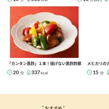
「カンタン黒酢」１本！揚げない黒酢酢豚
メヒカリの
20
337
15
分
kcal
分