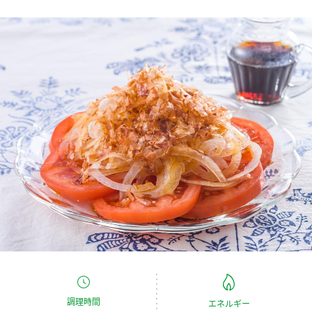
商品カテゴリ
新商品一覧
酢
調味酢
キャンペーン情報
お酢ドリンク
ぽん酢
ブランド・スペシャルサイト
ブランド・スペシャルサイト トップ
みりん風・料理酒
鍋用調味料
商品ブランドサイト
企業情報
Fibee（ファイビー）
国内事業概要
くらしプラ酢
つゆ
たれ
カンタン酢
ミツカングループについて
お酢ドリンク
ミツカンを知る
企業理念
スープ
中華
味ぽん
調理時間
エネルギー
ぽん酢