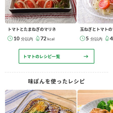
トマトとたまねぎのマリネ
玉ねぎとトマトの
10
72
5
4
分以内
kcal
分以内
トマトのレシピ一覧
味ぽんを使ったレシピ