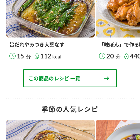
旨だれやみつき大葉なす
「味ぽん」で作る
15
112
20
44
分
kcal
分
この商品のレシピ 一覧
季節の人気レシピ