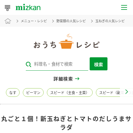
メニュー・レシピ
野菜類の人気レシピ
玉ねぎの人気レシピ
おうちレシピ
おすすめレシピ
レシピ特集
検索
レシピカテゴリ一覧
詳細検索
商品からレシピを探す
なす
ピーマン
スピード（主食・主菜）
スピード（副菜・つ
レシピ名特集
丸ごと１個！新玉ねぎとトマトのだしうまサ
商品情報
ラダ