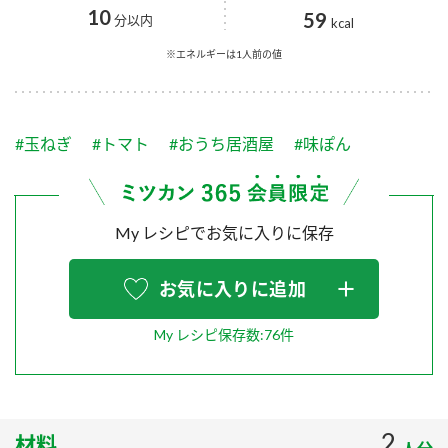
採用情報
環境への取り組み
10
59
分以内
kcal
かおりの蔵
ミツカンの歴史
クイック調味料
レモン果汁
ニュースリリース
※エネルギーは1人前の値
つゆ
水の文化センター（アーカイブ）
鍋なび
ふりかけ
おすしの素
お客様相談センター
納豆のサイト
#玉ねぎ
#トマト
#おうち居酒屋
#味ぽん
ZENB initiative
PIN印
お客様の声をいかしました
炊き込みご飯の素
米飯用調味液
三ツ判山吹
My レシピでお気に入りに保存
販売終了製品のご案内
千夜
MIM（ミツカンミュージアム）
納豆
Fibee
よくあるご質問
お気に入りに追加
スペシャルサイト
お酢を知ろう！
各部門が大切にしていること
My レシピ保存数:76件
お問い合わせ
すしラボ
地図から取り扱い店舗を探す
ぽん酢サワー
おいしさと健康への取り組み
納豆の豆知識
2
材料