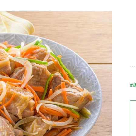
す。
テーマとし
活動を行っ
た。
MIM（ミツカンミュ
各部門が
スープ
中華
クイック調味料
レモン果汁
ふりか
ージアム）
いること
ミツカンの酢づくりの
「未来ビジ
歴史などが学べる体験
実現に向け
型博物館です。
取り組みを
す。
納豆
Fibee
キッザニア東京「ぽ
#
ん酢工房」
味ぽんやお酢について
楽しく学べるパビリオ
ンです。
ibee（ファイビ
くらしプラ酢
カンタン酢