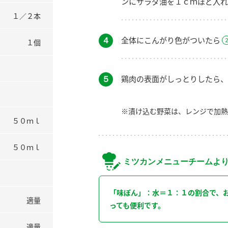
ンにサラダ油を１ｃｍほど入れ
１／２本
４
全体にこんがり色がついたら
１個
５
鶏肉の表面がしっとりしたら、
※漬け込む野菜は、レンジで加熱
５０ｍｌ
５０ｍｌ
ミツカンメニューチームよ
「味ぽん」：水＝１：１の割合で、
適量
っても便利です。
適量