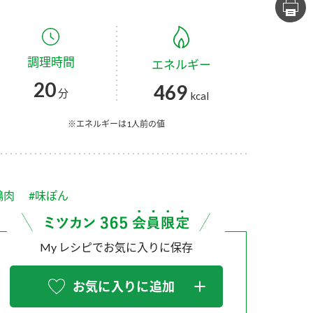
セプトをご紹介しま
た社会貢献
す。
ていまし
調理時間
エネルギー
大切にして
おいしさと健康への
け
おすしの素
炊き込みご飯の素
米飯用調味液
20
469
取り組み
分
kcal
ョン宣言」
ミツカンの研究成果と
た各部門の
おいしさと健康に役立
※エネルギーは1人前の値
ご紹介しま
つ情報をご紹介しま
す。
鶏肉
#味ぽん
My レシピでお気に入りに保存
お気に入りに追加
お酢ドリンク
味ぽん
ぽん酢