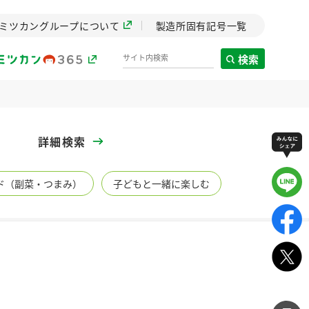
ミツカングループについて
製造所固有記号一覧
検索
製造所固有記号一覧
詳細検索
歴史
ド（副菜・つまみ）
子どもと一緒に楽しむ
までのミ
と挑戦の
します。
センター
ZENB initiative
イブ）
料理酒
鍋用調味料
つゆ
たれ
植物を可能な限りまる
ごと使ったZENBのコン
設立。「水」を