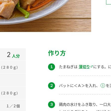
）
酢を知ろう！
すしラボ
ぽん酢サワー
作り方
2
人分
１
たまねぎは
薄切り
にする。
（２８０ｇ）
２
バットに＜Ａ＞を入れ、
を
（２８０ｇ）
３
鶏肉の水けをふき取り、一口大
１／２個