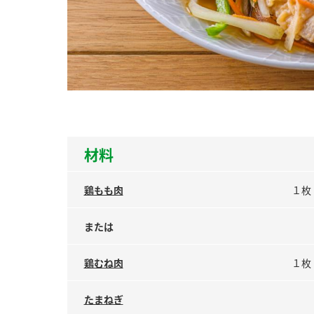
ー
お
材料
鶏もも肉
１枚
または
鶏むね肉
１枚
たまねぎ