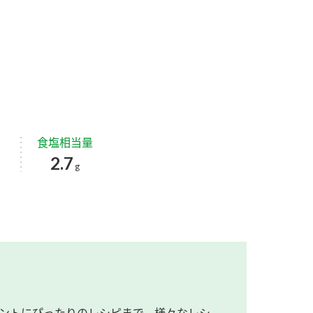
食塩相当量
2.7
g
ントにぴったりのレシピまで、様々なレシ