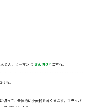
納豆の豆知識
鍋奉行マニュアル
ミツカンのCM
にんじん、ピーマンは
せん切り
にする。
漬ける。
に切って、全体的に小麦粉を薄くまぶす。フライパ