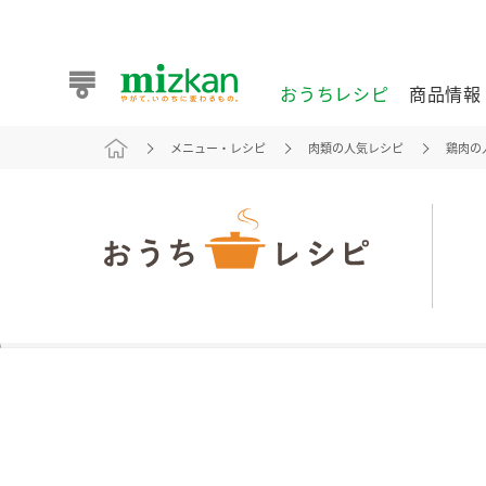
おうちレシピ
商品情報
メニュー・レシピ
肉類の人気レシピ
鶏肉の
おうちレシピ
商品情報 トップ
企業情報 トップ
お客様相談センター トップ
ミツカン公式通販
業務用サイト
また食べたいが見つかる。ミツカンからのおすすめレシピを
おうちレシピ トップ