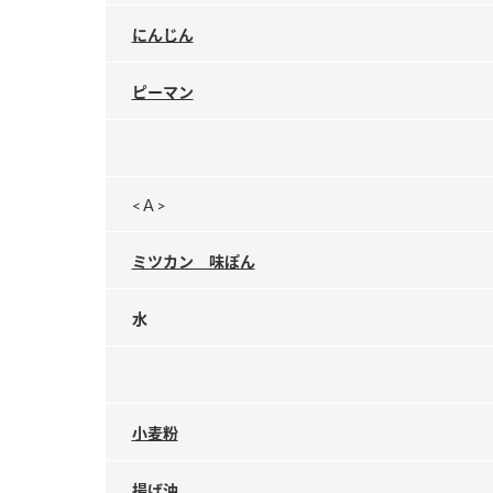
にんじん
ピーマン
<Ａ>
ミツカン 味ぽん
水
小麦粉
揚げ油