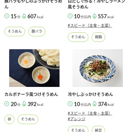
豚バラもやしのぶっかけそうめ
白だしで作る！冷やしラーメン
ん
風そうめん
15
607
10
557
分
kcal
分以内
kcal
#スピード（主食・主菜）
そうめん
豚バラ
そうめん
鶏胸
カルボナーラ風つけそうめん
冷やしぶっかけそうめん
20
392
10
374
分
kcal
分以内
kcal
#スピード（主食・主菜）
#アレンジ
卵
そうめん
そうめん
納豆