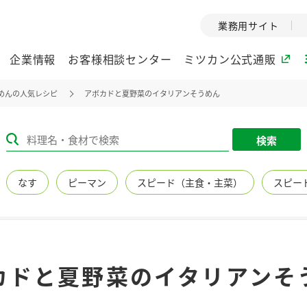
業務用サイト
企業情報
お客様相談センター
ミツカン公式通販
めんの人気レシピ
アボカドと夏野菜のイタリアンそうめん
ミツカングループについて
検索
企業理念
ミツカンの
なす
ピーマン
スピード（主食・主菜）
スピー
ミツカングループの企
創業から現在
業理念をご紹介しま
ツカンの変革
す。
歴史をご紹介
ご紹介します。
環境への取り組み
水の文化
カドと夏野菜のイタリアンそ
（アーカ
酢
調味酢
お酢ドリンク
ぽん酢
みりん風・
ミツカンの環境への取
り組みをご紹介しま
1999年