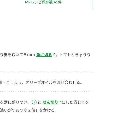
My レシピ保存数:41件
納豆の豆知識
鍋奉行マニュアル
ミツカンのCM
り皮をむいて５ｍｍ
角に切る
。トマトときゅうり
塩・こしょう、オリーブオイルを混ぜ合わせる。
を器に盛りつけ、
と
せん切り
にした青じそを
追いがつおつゆ２倍」をかける。