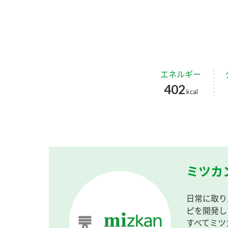
エネルギー
402
kcal
ミツカ
日常に取り
ピを開発し
すべてミツ