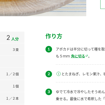
）
作り方
2
人分
酢を知ろう！
すしラボ
ぽん酢サワー
１
アボカドは半分に切って種を取
３束
も５ｍｍ
角に切る
。
２
とたまねぎ、レモン果汁、
１／２個
１個
３
ゆでて冷水で冷やしたそうめん
１／２本
乗せる。最後に水で希釈した「