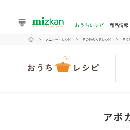
おうちレシピ
商品情報
メニュー・レシピ
その他の人気レシピ
そう
おうちレシピ
商品情報 トップ
企業情報 トップ
お客様相談センター トップ
ミツカン公式通販
業務用サイト
また食べたいが見つかる。ミツカンからのおすすめレシピを
アボ
おうちレシピ トップ