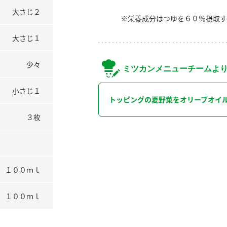
大さじ２
※栄養成分はつゆを６０％摂取す
大さじ１
少々
ミツカンメニューチームよ
小さじ１
トッピングの夏野菜をオリーブオイ
３枚
１００ｍｌ
１００ｍｌ