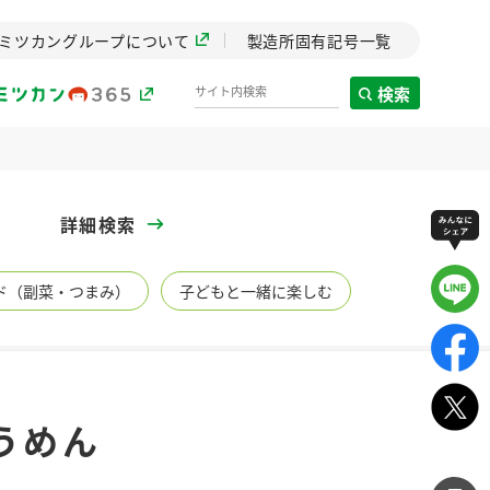
ミツカングループについて
製造所固有記号一覧
検索
製造所固有記号一覧
詳細検索
歴史
ド（副菜・つまみ）
子どもと一緒に楽しむ
までのミ
と挑戦の
します。
センター
ZENB initiative
うめん
イブ）
料理酒
鍋用調味料
つゆ
たれ
植物を可能な限りまる
ごと使ったZENBのコン
設立。「水」を