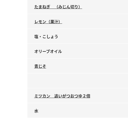
たまねぎ （みじん切り）
レモン（果汁）
塩・こしょう
オリーブオイル
青じそ
ミツカン 追いがつおつゆ２倍
水