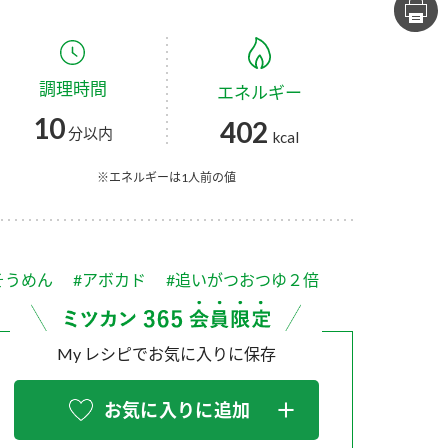
セプトをご紹介しま
た社会貢献
す。
ていまし
調理時間
エネルギー
大切にして
おいしさと健康への
け
おすしの素
炊き込みご飯の素
米飯用調味液
10
402
取り組み
分以内
kcal
ョン宣言」
ミツカンの研究成果と
た各部門の
おいしさと健康に役立
※エネルギーは1人前の値
ご紹介しま
つ情報をご紹介しま
す。
そうめん
#アボカド
#追いがつおつゆ２倍
My レシピでお気に入りに保存
お気に入りに追加
お酢ドリンク
味ぽん
ぽん酢