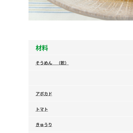
ー
材料
お
そうめん （乾）
アボカド
トマト
きゅうり