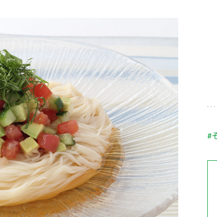
す。
テーマとし
活動を行っ
た。
MIM（ミツカンミュ
各部門が
スープ
中華
クイック調味料
レモン果汁
ふりか
ージアム）
いること
ミツカンの酢づくりの
「未来ビジ
歴史などが学べる体験
実現に向け
型博物館です。
取り組みを
す。
納豆
Fibee
キッザニア東京「ぽ
#
ん酢工房」
味ぽんやお酢について
楽しく学べるパビリオ
ンです。
ibee（ファイビ
くらしプラ酢
カンタン酢