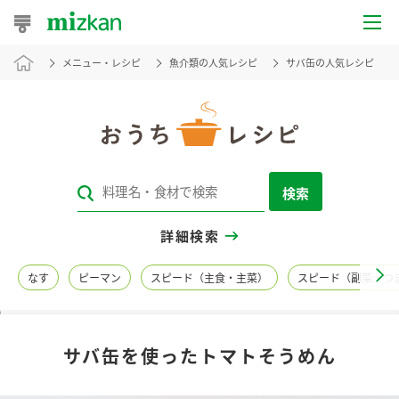
メニュー・レシピ
魚介類の人気レシピ
サバ缶の人気レシピ
おうちレシピ
おすすめレシピ
レシピ特集
検索
レシピカテゴリ一覧
詳細検索
商品からレシピを探す
なす
ピーマン
スピード（主食・主菜）
スピード（副菜・つ
レシピ名特集
サバ缶を使ったトマトそうめん
商品情報