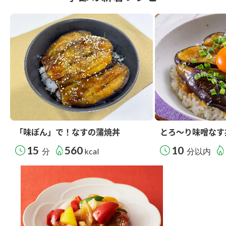
「味ぽん」で！なすの蒲焼丼
とろ～り味噌なす
15
560
10
分
kcal
分以内