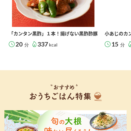
「カンタン黒酢」１本！揚げない黒酢酢豚
小あじのカ
20
337
15
分
kcal
分