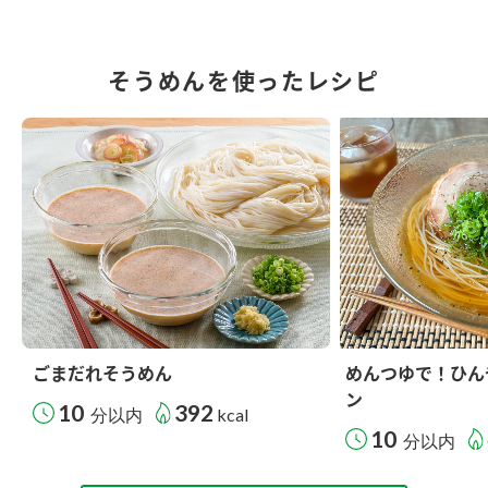
そうめんを使ったレシピ
ごまだれそうめん
めんつゆで！ひん
ン
10
392
分以内
kcal
10
分以内