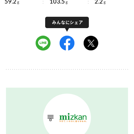
59.2
103.5
2.2
g
g
g