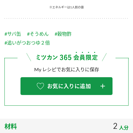
採用情報
環境への取り組み
※エネルギーは1人前の値
かおりの蔵
ミツカンの歴史
クイック調味料
レモン果汁
ニュースリリース
つゆ
水の文化センター（アーカイブ）
鍋なび
#サバ缶
#そうめん
#穀物酢
ふりかけ
おすしの素
お客様相談センター
納豆のサイト
#追いがつおつゆ２倍
ZENB initiative
PIN印
お客様の声をいかしました
炊き込みご飯の素
米飯用調味液
三ツ判山吹
My レシピでお気に入りに保存
販売終了製品のご案内
千夜
MIM（ミツカンミュージアム）
納豆
Fibee
よくあるご質問
お気に入りに追加
スペシャルサイト
お酢を知ろう！
各部門が大切にしていること
お問い合わせ
すしラボ
地図から取り扱い店舗を探す
ぽん酢サワー
おいしさと健康への取り組み
2
材料
納豆の豆知識
人分