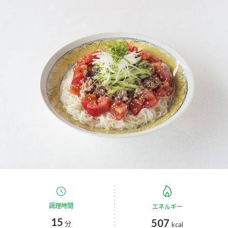
商品カテゴリ
新商品一覧
酢
調味酢
キャンペーン情報
お酢ドリンク
ぽん酢
ブランド・スペシャルサイト
ブランド・スペシャルサイト トップ
みりん風・料理酒
鍋用調味料
商品ブランドサイト
企業情報
Fibee（ファイビー）
国内事業概要
くらしプラ酢
つゆ
たれ
カンタン酢
ミツカングループについて
お酢ドリンク
ミツカンを知る
企業理念
スープ
中華
調理時間
エネルギー
味ぽん
15
507
分
kcal
ぽん酢