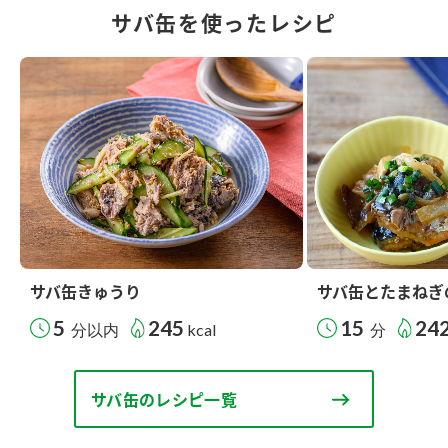
サバ缶を使ったレシピ
サバ缶きゅうり
サバ缶とたまねぎ
5
245
15
24
分以内
kcal
分
サバ缶のレシピ一覧