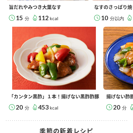
旨だれやみつき大葉なす
なすのさっぱり焼
15
112
10
分
kcal
分以内
「カンタン黒酢」１本！揚げない黒酢酢豚
揚げない酢
20
453
20
分
kcal
分
季節の新着レシピ