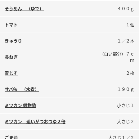
鍋奉行マニュアル
ミツカン公式通販
そうめん （ゆで）
４００ｇ
ミツカンのCM
キッザニア東京「ぽん酢工房」
トマト
１個
ロングセラー商品 ＋ おすすめレシピ
人気商品 ＋ おすすめレシピ
きゅうり
１／２本
（白い部分）７ｃ
長ねぎ
ｍ
検索
青じそ
２枚
業務用サイト
ミツカングループについて
製造所固有記号一覧
サバ缶 （水煮）
１９０ｇ
ミツカン 穀物酢
小さじ１
ミツカン 追いがつおつゆ２倍
大さじ２
ごま油
大さじ１／２