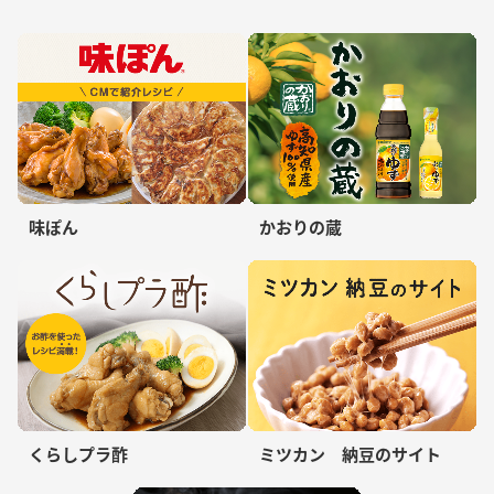
味ぽん
かおりの蔵
くらしプラ酢
ミツカン 納豆のサイト