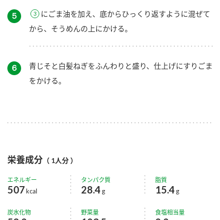
にごま油を加え、底からひっくり返すように混ぜて
５
から、そうめんの上にかける。
青じそと白髪ねぎをふんわりと盛り、仕上げにすりごま
６
をかける。
栄養成分
（ 1人分 ）
エネルギー
タンパク質
脂質
507
28.4
15.4
kcal
g
g
炭水化物
野菜量
食塩相当量