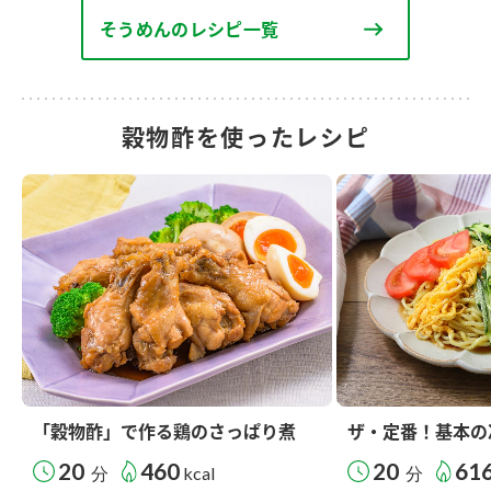
そうめんのレシピ一覧
穀物酢を使ったレシピ
「穀物酢」で作る鶏のさっぱり煮
ザ・定番！基本の
20
460
20
61
分
kcal
分