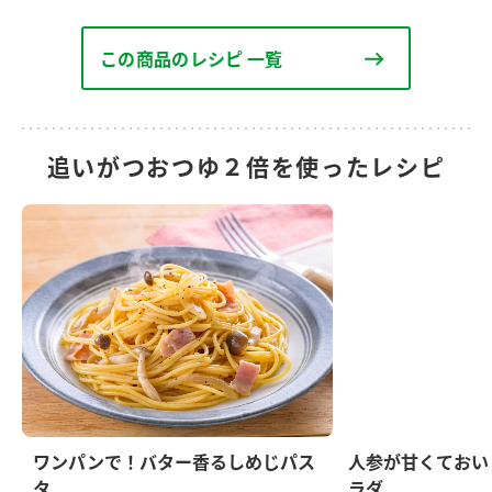
この商品のレシピ 一覧
追いがつおつゆ２倍を使ったレシピ
ワンパンで！バター香るしめじパス
人参が甘くておい
タ
ラダ