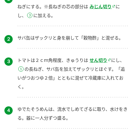
ねぎにする。※長ねぎの芯の部分は
みじん切り
に
し、
に加える。
サバ缶はザックリと身を崩して「穀物酢」と混ぜる。
２
トマトは２ｃｍ角程度、きゅうりは
せん切り
にし、
３
の長ねぎ、サバ缶を加えてザックリとほぐす。「追
いがつおつゆ２倍」とともに混ぜて冷蔵庫に入れてお
く。
ゆでたそうめんは、流水でしめてざるに取り、水けをき
４
る。器に一人分ずつ盛る。