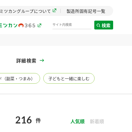
ミツカングループについて
製造所固有記号一覧
検索
製造所固有記号一覧
詳細検索
歴史
ド（副菜・つまみ）
子どもと一緒に楽しむ
までのミ
と挑戦の
します。
センター
ZENB initiative
216
件
イブ）
料理酒
鍋用調味料
つゆ
人気順
たれ
新着順
植物を可能な限りまる
ごと使ったZENBのコン
設立。「水」を