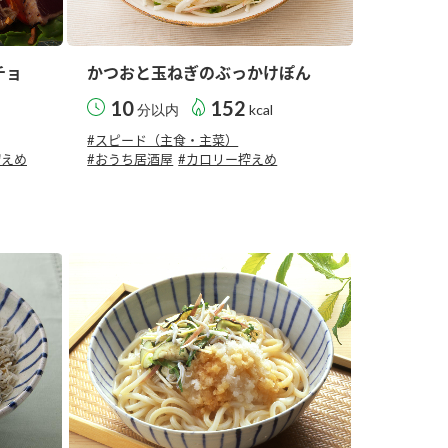
チョ
かつおと玉ねぎのぶっかけぽん
10
152
分以内
kcal
#スピード（主食・主菜）
控えめ
#おうち居酒屋
#カロリー控えめ