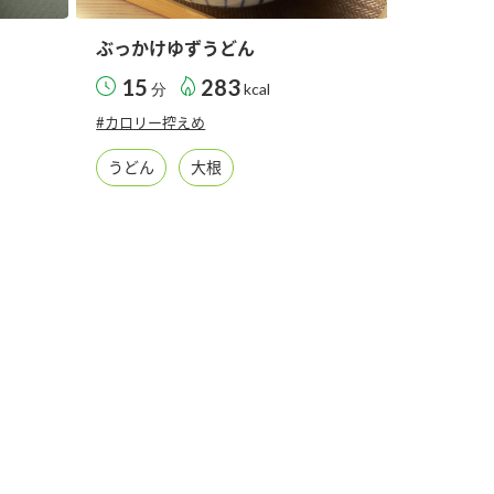
ぶっかけゆずうどん
15
283
分
kcal
#カロリー控えめ
うどん
大根