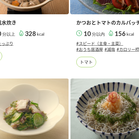
風水炊き
かつおとトマトのカルパッ
0
328
10
156
分以上
kcal
分以内
kcal
たっぷり
#スピード（主食・主菜）
#おうち居酒屋
#減塩
#カロリー
トマト