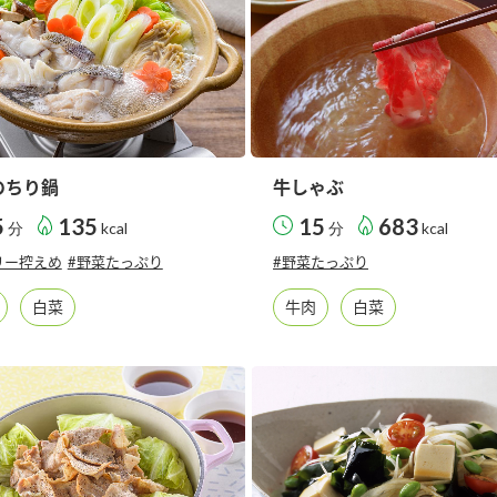
のちり鍋
牛しゃぶ
5
135
15
683
分
kcal
分
kcal
リー控えめ
#野菜たっぷり
#野菜たっぷり
白菜
牛肉
白菜