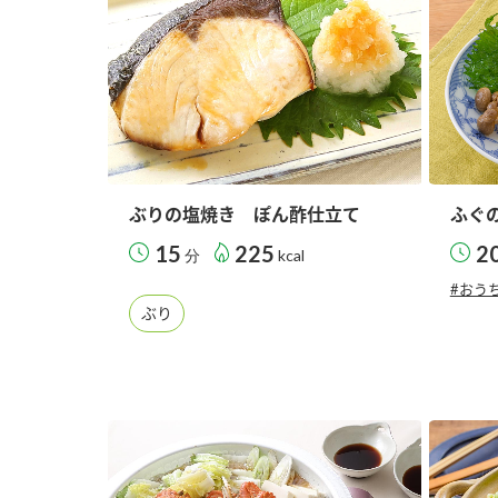
ぶりの塩焼き ぽん酢仕立て
ふぐ
15
225
2
分
kcal
#おう
ぶり