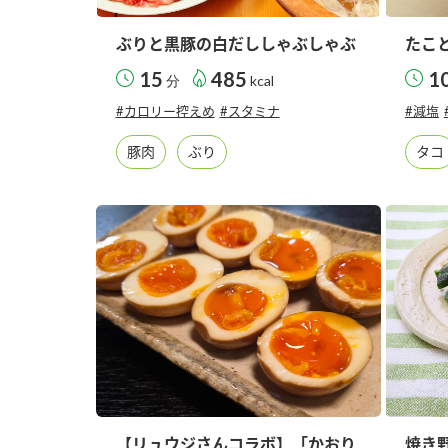
ぶりと黒豚の白だししゃぶしゃぶ
たこ
15
485
1
分
kcal
#カロリー控えめ
#スタミナ
#減塩
豚肉
ぶり
タコ
【リュウジさんコラボ】「かおり
焼き