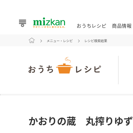
おうちレシピ
商品情報
メニュー・レシピ
レシピ検索結果
おうちレシピ
商品情報 トップ
企業情報 トップ
お客様相談センター トップ
ミツカン公式通販
業務用サイト
また食べたいが見つかる。ミツカンからのおすすめレシピを
かおりの蔵 丸搾りゆず
おうちレシピ トップ