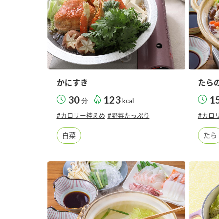
かにすき
たら
30
123
1
分
kcal
#カロリー控えめ
#野菜たっぷり
#カロ
白菜
たら