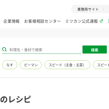
業務用サイト
企業情報
お客様相談センター
ミツカン公式通販
ミツカングループについて
検索
企業理念
ミツカンの
なす
ピーマン
スピード（主食・主菜）
スピー
ミツカングループの企
創業から現在
業理念をご紹介しま
ツカンの変革
す。
歴史をご紹介
ご紹介します。
環境への取り組み
水の文化
のレシピ
（アーカ
酢
調味酢
お酢ドリンク
ぽん酢
みりん風・
ミツカンの環境への取
り組みをご紹介しま
1999年