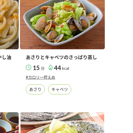
やし油
あさりとキャベツのさっぱり蒸し
15
44
分
kcal
#カロリー控えめ
あさり
キャベツ