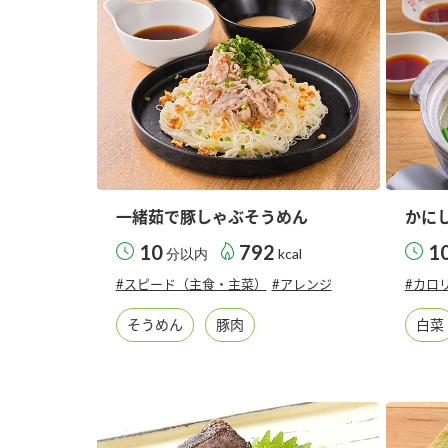
ー
お
一緒茹で豚しゃぶそうめん
かに
10
792
1
分以内
kcal
#スピード（主食・主菜）
#アレンジ
#カロ
そうめん
豚肉
白菜