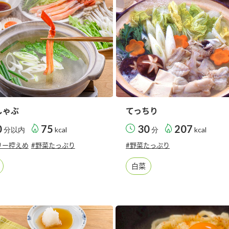
）
酢を知ろう！
すしラボ
ぽん酢サワー
しゃぶ
てっちり
0
75
30
207
分以内
kcal
分
kcal
リー控えめ
#野菜たっぷり
#野菜たっぷり
白菜