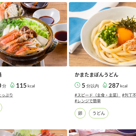
す。
テーマとし
活動を行っ
た。
MIM（ミツカンミュ
各部門が
スープ
中華
クイック調味料
レモン果汁
ふりか
ージアム）
いること
ミツカンの酢づくりの
「未来ビジ
歴史などが学べる体験
実現に向け
型博物館です。
取り組みを
す。
鍋
かまたまぽんうどん
納豆
Fibee
キッザニア東京「ぽ
0
115
5
287
分
kcal
分以内
kcal
ん酢工房」
たっぷり
#スピード（主食・主菜）
#包丁
味ぽんやお酢について
#レンジで簡単
楽しく学べるパビリオ
ンです。
卵
うどん
ibee（ファイビ
くらしプラ酢
カンタン酢