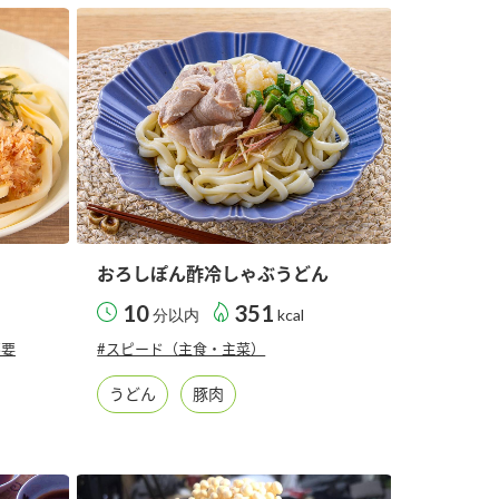
セプトをご紹介しま
た社会貢献
す。
ていまし
大切にして
おいしさと健康への
け
おすしの素
炊き込みご飯の素
米飯用調味液
取り組み
ョン宣言」
ミツカンの研究成果と
た各部門の
おいしさと健康に役立
ご紹介しま
つ情報をご紹介しま
す。
おろしぽん酢冷しゃぶうどん
10
351
分以内
kcal
不要
#スピード（主食・主菜）
うどん
豚肉
お酢ドリンク
味ぽん
ぽん酢