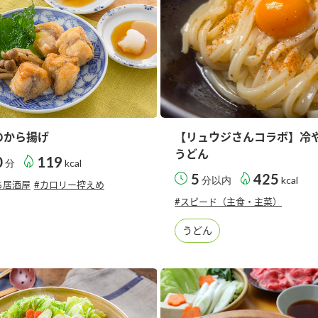
のから揚げ
【リュウジさんコラボ】冷
うどん
0
119
分
kcal
5
425
分以内
kcal
ち居酒屋
#カロリー控えめ
#スピード（主食・主菜）
うどん