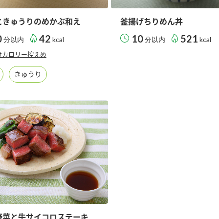
ときゅうりのめかぶ和え
釜揚げちりめん丼
0
42
10
521
分以内
kcal
分以内
kcal
#カロリー控えめ
きゅうり
野菜と牛サイコロステーキ