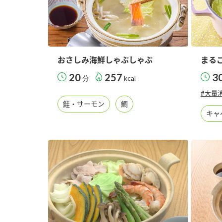
おさしみ海鮮しゃぶしゃぶ
まる
20
257
3
分
kcal
#大量
鮭・サーモン
鯛
キャ