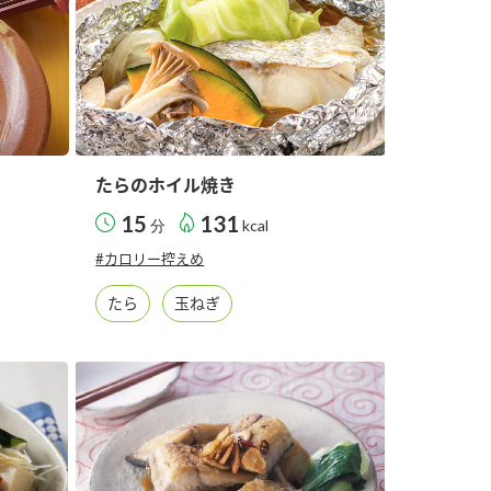
たらのホイル焼き
15
131
分
kcal
#カロリー控えめ
たら
玉ねぎ