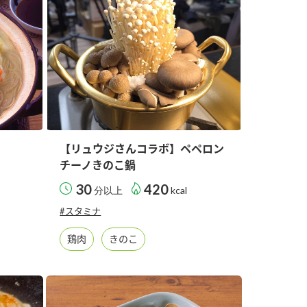
納豆の豆知識
鍋奉行マニュアル
ミツカンのCM
【リュウジさんコラボ】ペペロン
チーノきのこ鍋
30
420
分以上
kcal
#スタミナ
鶏肉
きのこ