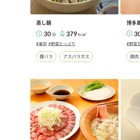
蒸し鍋
博多
30
379
3
分
kcal
#美容
#野菜たっぷり
#野菜
豚バラ
アスパラガス
鶏肉