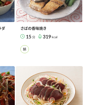
ラダ
さばの香味焼き
15
319
分
kcal
鯖