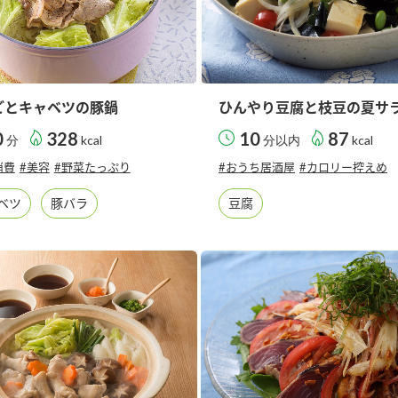
ごとキャベツの豚鍋
ひんやり豆腐と枝豆の夏サ
0
328
10
87
分
kcal
分以内
kcal
消費
#美容
#野菜たっぷり
#おうち居酒屋
#カロリー控えめ
ベツ
豚バラ
豆腐