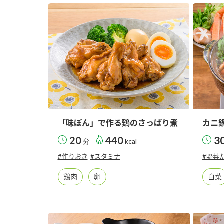
「味ぽん」で作る鶏のさっぱり煮
カニ
20
440
3
分
kcal
#作りおき
#スタミナ
#野菜
鶏肉
卵
白菜
F