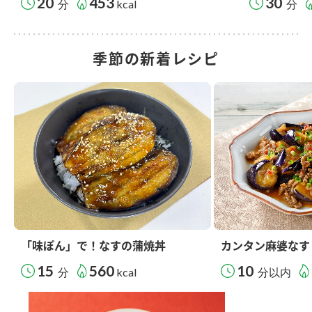
20
453
30
分
kcal
分
季節の新着レシピ
「味ぽん」で！なすの蒲焼丼
カンタン麻婆なす
15
560
10
分
kcal
分以内