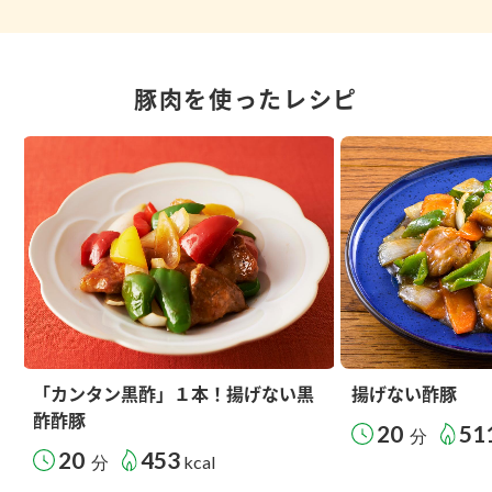
豚肉を使ったレシピ
「カンタン黒酢」１本！揚げない黒
揚げない酢豚
酢酢豚
20
51
分
20
453
分
kcal