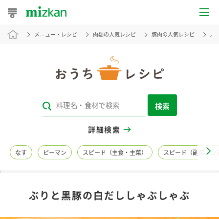
メニュー・レシピ
肉類の人気レシピ
豚肉の人気レシピ
ぶ
おうちレシピ
おすすめレシピ
レシピ特集
検索
レシピカテゴリ一覧
詳細検索
商品からレシピを探す
なす
ピーマン
スピード（主食・主菜）
スピード（副菜・つ
レシピ名特集
ぶりと黒豚の白だししゃぶしゃぶ
商品情報