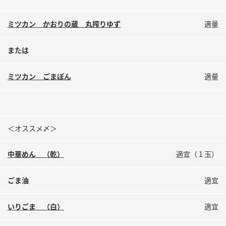
ミツカン かおりの蔵 丸搾りゆず
適量
または
ミツカン ごまぽん
適量
＜オススメ〆＞
中華めん （乾）
適宜（１玉）
ごま油
適宜
いりごま （白）
適宜