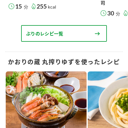
司
15
255
分
kcal
30
分
ぶりのレシピ一覧
かおりの蔵 丸搾りゆずを使ったレシピ