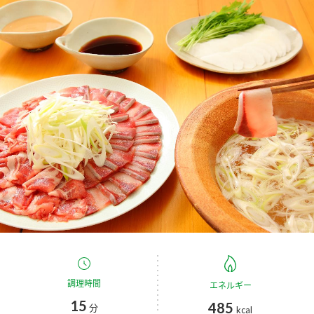
商品カテゴリ
新商品一覧
酢
調味酢
キャンペーン情報
お酢ドリンク
ぽん酢
ブランド・スペシャルサイト
ブランド・スペシャルサイト トップ
みりん風・料理酒
鍋用調味料
商品ブランドサイト
企業情報
Fibee（ファイビー）
国内事業概要
くらしプラ酢
つゆ
たれ
カンタン酢
ミツカングループについて
お酢ドリンク
ミツカンを知る
企業理念
スープ
中華
調理時間
エネルギー
味ぽん
15
485
分
kcal
ぽん酢