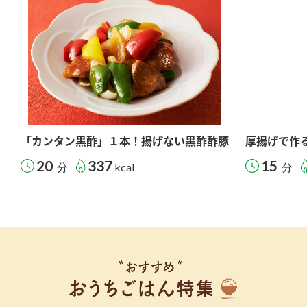
「カンタン黒酢」１本！揚げない黒酢酢豚
厚揚げで作
20
337
15
分
kcal
分