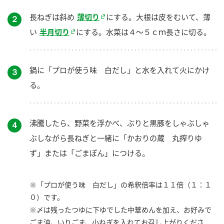
長ねぎは斜め
薄切り
にする。大根は皮をむいて、薄
２
い
半月切り
にする。水菜は４～５ｃｍ長さに切る。
鍋に「プロが使う味 白だし」と水を入れて火にかけ
３
る。
沸騰したら、野菜を浮かべ、ぶりと黒豚をしゃぶしゃ
４
ぶしながら長ねぎと一緒に「かおりの蔵 丸搾りゆ
ず」または「ごまぽん」につける。
※「プロが使う味 白だし」の希釈倍率は１１倍（１：１
０）です。
※〆は残ったつゆに下ゆでした中華めんを加え、お好みで
ごま油、いりごま、小ねぎを入れてお召し上がりくださ