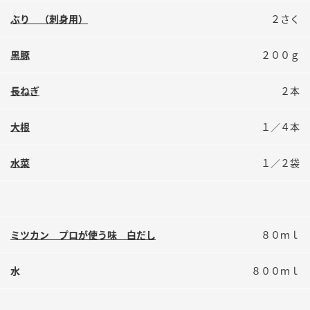
鍋奉行マニュアル
ミツカン公式通販
ぶり （刺身用）
２さく
ミツカンのCM
キッザニア東京「ぽん酢工房」
黒豚
２００ｇ
ロングセラー商品 ＋ おすすめレシピ
人気商品 ＋ おすすめレシピ
長ねぎ
２本
大根
１／４本
検索
水菜
１／２袋
業務用サイト
ミツカングループについて
製造所固有記号一覧
ミツカン プロが使う味 白だし
８０ｍｌ
水
８００ｍｌ