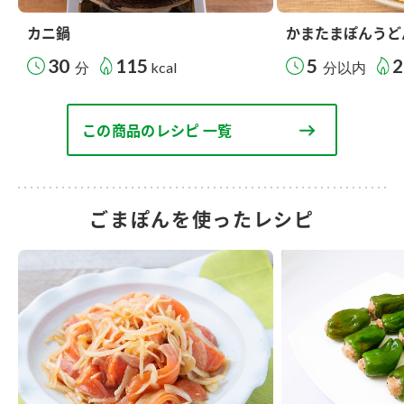
カニ鍋
かまたまぽんうど
30
115
5
2
分
kcal
分以内
この商品のレシピ 一覧
ごまぽんを使ったレシピ