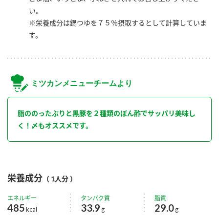
い。
※栄養成分は鍋つゆを７５％摂取するとして計算していま
す。
ミツカンメニューチームより
脂ののったぶりと黒豚を２種類のぽん酢でサッパリ美味し
く！〆もオススメです。
栄養成分
（ 1人分 ）
エネルギー
タンパク質
脂質
485
33.9
29.0
kcal
g
g