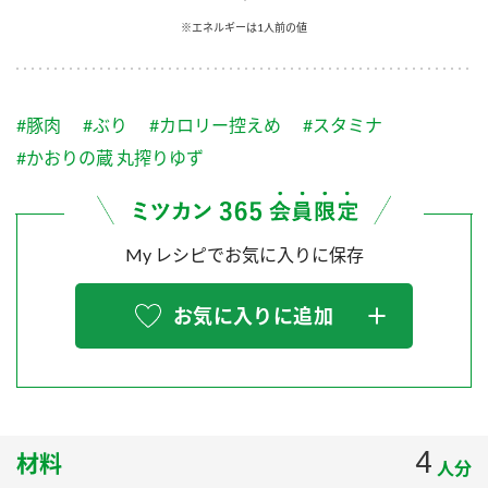
採用情報
環境への取り組み
※エネルギーは1人前の値
かおりの蔵
ミツカンの歴史
クイック調味料
レモン果汁
ニュースリリース
つゆ
水の文化センター（アーカイブ）
鍋なび
#豚肉
#ぶり
#カロリー控えめ
#スタミナ
ふりかけ
おすしの素
お客様相談センター
納豆のサイト
#かおりの蔵 丸搾りゆず
ZENB initiative
PIN印
お客様の声をいかしました
炊き込みご飯の素
米飯用調味液
三ツ判山吹
My レシピでお気に入りに保存
販売終了製品のご案内
千夜
MIM（ミツカンミュージアム）
納豆
Fibee
よくあるご質問
お気に入りに追加
スペシャルサイト
お酢を知ろう！
各部門が大切にしていること
お問い合わせ
すしラボ
地図から取り扱い店舗を探す
ぽん酢サワー
おいしさと健康への取り組み
4
材料
納豆の豆知識
人分