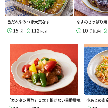
旨だれやみつき大葉なす
なすのさっぱり焼
15
112
10
分
kcal
分以内
「カンタン黒酢」１本！揚げない黒酢酢豚
小あじの南