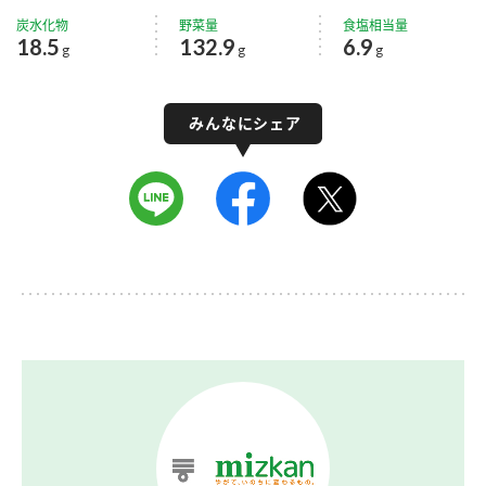
炭水化物
野菜量
食塩相当量
18.5
132.9
6.9
g
g
g