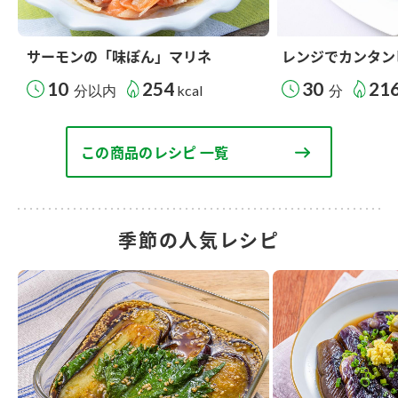
サーモンの「味ぽん」マリネ
レンジでカンタン
10
254
30
21
分以内
kcal
分
この商品のレシピ 一覧
季節の人気レシピ