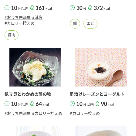
10
161
30
372
分以内
kcal
分
kcal
#おうち居酒屋
#減塩
#カロリー控えめ
鯛
エビ
豚肉
帆立貝とわかめの酢の物
酢漬けレーズンとヨーグルト
10
64
10
90
分以内
kcal
分以内
kcal
#おうち居酒屋
#カロリー控えめ
#カロリー控えめ