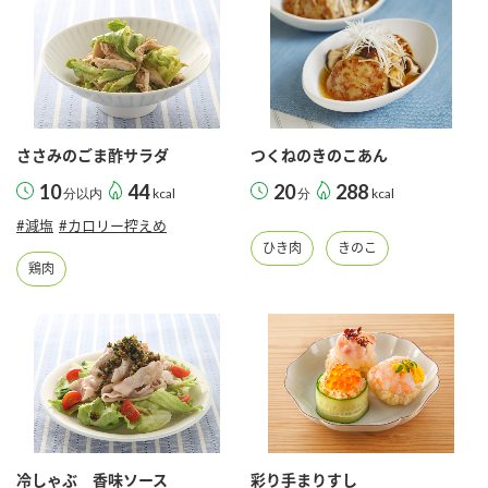
ささみのごま酢サラダ
つくねのきのこあん
10
44
20
288
分以内
kcal
分
kcal
#減塩
#カロリー控えめ
ひき肉
きのこ
鶏肉
冷しゃぶ 香味ソース
彩り手まりすし