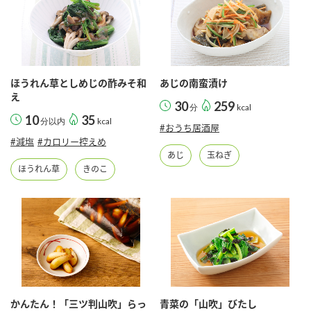
ほうれん草としめじの酢みそ和
あじの南蛮漬け
え
30
259
分
kcal
10
35
分以内
kcal
#おうち居酒屋
#減塩
#カロリー控えめ
あじ
玉ねぎ
ほうれん草
きのこ
かんたん！「三ツ判山吹」らっ
青菜の「山吹」びたし