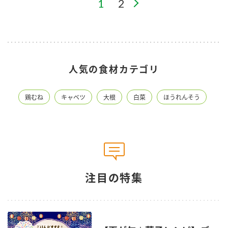
1
2
人気の食材カテゴリ
鶏むね
キャベツ
大根
白菜
ほうれんそう
注目の特集