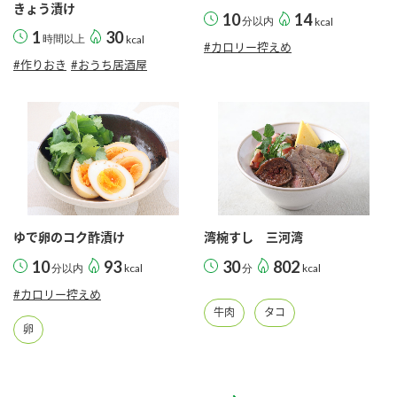
きょう漬け
10
14
分以内
kcal
1
30
時間以上
kcal
#カロリー控えめ
#作りおき
#おうち居酒屋
ゆで卵のコク酢漬け
湾椀すし 三河湾
10
93
30
802
分以内
kcal
分
kcal
#カロリー控えめ
牛肉
タコ
卵