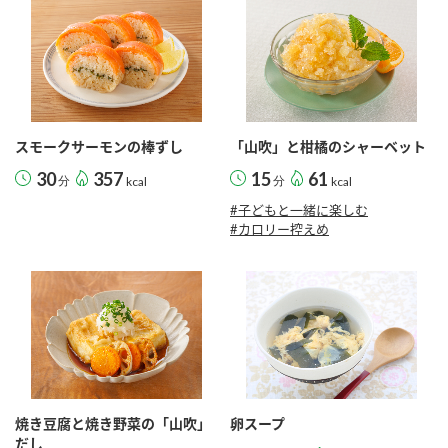
スモークサーモンの棒ずし
「山吹」と柑橘のシャーベット
30
357
15
61
分
kcal
分
kcal
#子どもと一緒に楽しむ
#カロリー控えめ
焼き豆腐と焼き野菜の「山吹」
卵スープ
だし