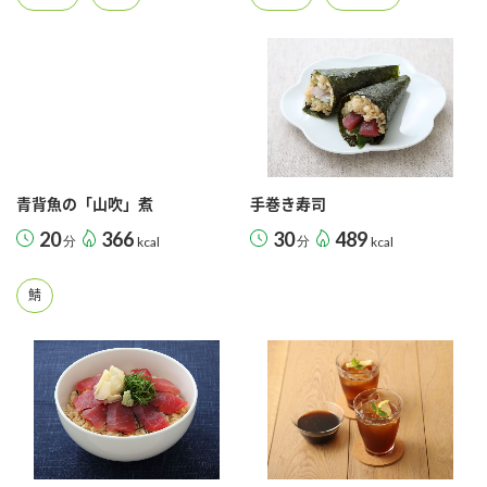
鍋奉行マニュアル
ミツカン公式通販
ミツカンのCM
キッザニア東京「ぽん酢工房」
ロングセラー商品 ＋ おすすめレシピ
人気商品 ＋ おすすめレシピ
青背魚の「山吹」煮
手巻き寿司
検索
20
366
30
489
分
kcal
分
kcal
業務用サイト
ミツカングループについて
製造所固有記号一覧
鯖