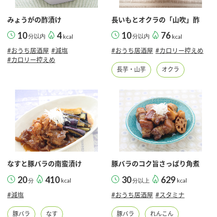
採用情報
環境への取り組み
かおりの蔵
ミツカンの歴史
クイック調味料
レモン果汁
みょうがの酢漬け
長いもとオクラの「山吹」酢
ニュースリリース
つゆ
10
4
10
76
分以内
kcal
分以内
kcal
水の文化センター（アーカイブ）
鍋なび
#おうち居酒屋
#減塩
#おうち居酒屋
#カロリー控えめ
ふりかけ
おすしの素
#カロリー控えめ
お客様相談センター
納豆のサイト
長芋・山芋
オクラ
ZENB initiative
PIN印
お客様の声をいかしました
炊き込みご飯の素
米飯用調味液
三ツ判山吹
販売終了製品のご案内
千夜
MIM（ミツカンミュージアム）
納豆
Fibee
よくあるご質問
スペシャルサイト
お酢を知ろう！
各部門が大切にしていること
お問い合わせ
なすと豚バラの南蛮漬け
豚バラのコク旨さっぱり角煮
すしラボ
20
410
30
629
分
kcal
分以上
kcal
地図から取り扱い店舗を探す
ぽん酢サワー
#減塩
#おうち居酒屋
#スタミナ
おいしさと健康への取り組み
納豆の豆知識
豚バラ
なす
豚バラ
れんこん