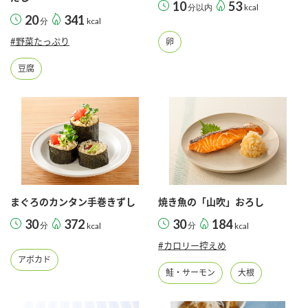
10
53
分以内
kcal
20
341
分
kcal
#野菜たっぷり
卵
豆腐
まぐろのカンタン手巻きずし
焼き魚の「山吹」おろし
30
372
30
184
分
kcal
分
kcal
#カロリー控えめ
アボカド
鮭・サーモン
大根