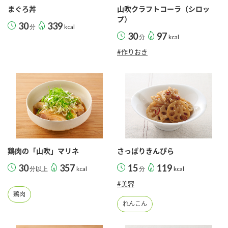
まぐろ丼
山吹クラフトコーラ（シロッ
プ）
30
339
分
kcal
30
97
分
kcal
#作りおき
鶏肉の「山吹」マリネ
さっぱりきんぴら
30
357
15
119
分以上
kcal
分
kcal
#美容
鶏肉
れんこん