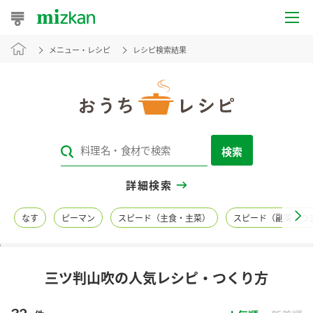
メニュー・レシピ
レシピ検索結果
おうちレシピ
おすすめレシピ
レシピ特集
検索
レシピカテゴリ一覧
詳細検索
商品からレシピを探す
なす
ピーマン
スピード（主食・主菜）
スピード（副菜・つ
レシピ名特集
三ツ判山吹の人気レシピ・つくり方
商品情報