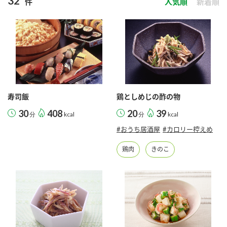
32
件
人気順
新着順
商品カテゴリ
新商品一覧
酢
調味酢
キャンペーン情報
お酢ドリンク
ぽん酢
ブランド・スペシャルサイト
寿司飯
鶏としめじの酢の物
ブランド・スペシャルサイト トップ
30
408
20
39
分
kcal
分
kcal
みりん風・料理酒
鍋用調味料
商品ブランドサイト
企業情報
#おうち居酒屋
#カロリー控えめ
Fibee（ファイビー）
鶏肉
きのこ
国内事業概要
くらしプラ酢
つゆ
たれ
カンタン酢
ミツカングループについて
お酢ドリンク
ミツカンを知る
企業理念
スープ
中華
味ぽん
ぽん酢