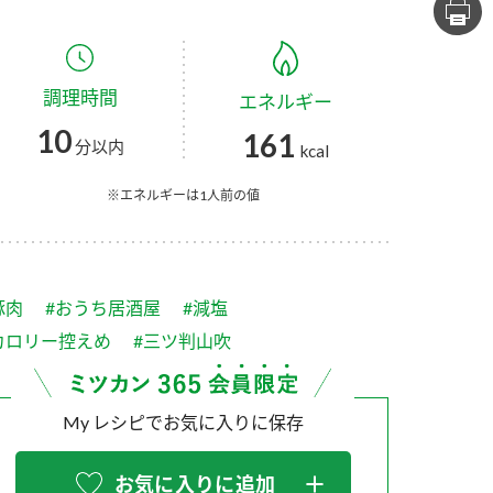
セプトをご紹介しま
た社会貢献
す。
ていまし
調理時間
エネルギー
大切にして
おいしさと健康への
け
おすしの素
炊き込みご飯の素
米飯用調味液
10
161
取り組み
分以内
kcal
ョン宣言」
ミツカンの研究成果と
た各部門の
おいしさと健康に役立
※エネルギーは1人前の値
ご紹介しま
つ情報をご紹介しま
す。
豚肉
#おうち居酒屋
#減塩
カロリー控えめ
#三ツ判山吹
My レシピでお気に入りに保存
お酢ドリンク
味ぽん
ぽん酢
お気に入りに追加