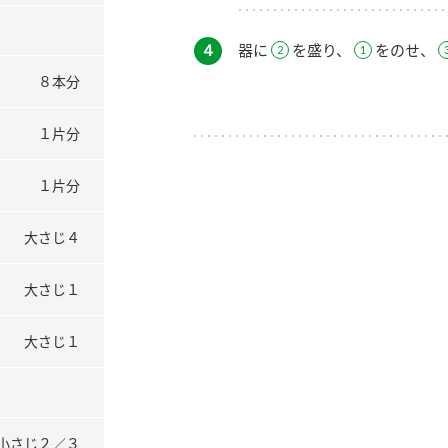
４
器に
を盛り、
をのせ、
８本分
１片分
１片分
大さじ４
大さじ１
大さじ１
小さじ２／３