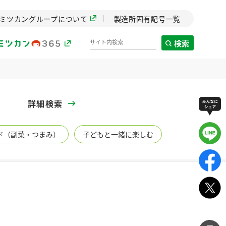
ミツカングループについて
製造所固有記号一覧
検索
製造所固有記号一覧
詳細検索
歴史
ド（副菜・つまみ）
子どもと一緒に楽しむ
までのミ
と挑戦の
します。
センター
ZENB initiative
イブ）
料理酒
鍋用調味料
つゆ
たれ
植物を可能な限りまる
ごと使ったZENBのコン
設立。「水」を