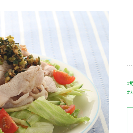
す。
テーマとし
活動を行っ
た。
MIM（ミツカンミュ
各部門が
スープ
中華
クイック調味料
レモン果汁
ふりか
ージアム）
いること
ミツカンの酢づくりの
「未来ビジ
歴史などが学べる体験
実現に向け
型博物館です。
取り組みを
す。
納豆
Fibee
キッザニア東京「ぽ
#
ん酢工房」
#
味ぽんやお酢について
楽しく学べるパビリオ
ンです。
ibee（ファイビ
くらしプラ酢
カンタン酢