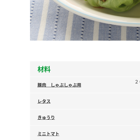
ー
お
材料
２
豚肉 しゃぶしゃぶ用
レタス
きゅうり
ミニトマト