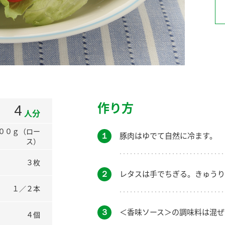
）
酢を知ろう！
すしラボ
ぽん酢サワー
作り方
4
人分
００ｇ（ロー
１
豚肉はゆでて自然に冷ます。
ス）
３枚
２
レタスは手でちぎる。きゅうり
１／２本
３
＜香味ソース＞の調味料は混ぜ
４個