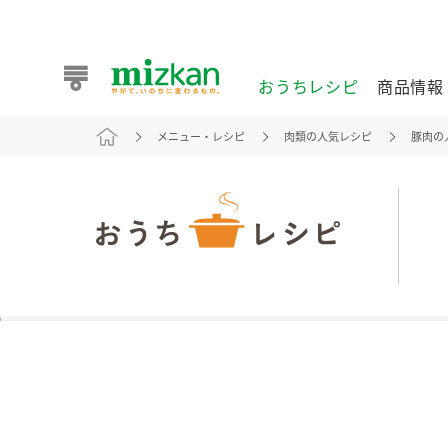
おうちレシピ
商品情報
メニュー・レシピ
肉類の人気レシピ
豚肉の
おうちレシピ
商品情報 トップ
企業情報 トップ
お客様相談センター トップ
ミツカン公式通販
業務用サイト
また食べたいが見つかる。ミツカンからのおすすめレシピを
おうちレシピ トップ