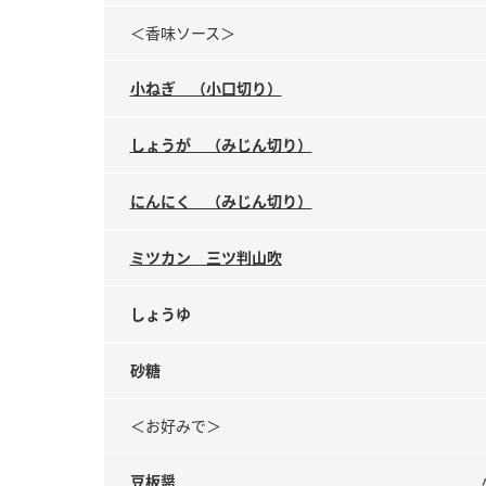
＜香味ソース＞
小ねぎ （小口切り）
しょうが （みじん切り）
にんにく （みじん切り）
ミツカン 三ツ判山吹
しょうゆ
砂糖
＜お好みで＞
豆板醤