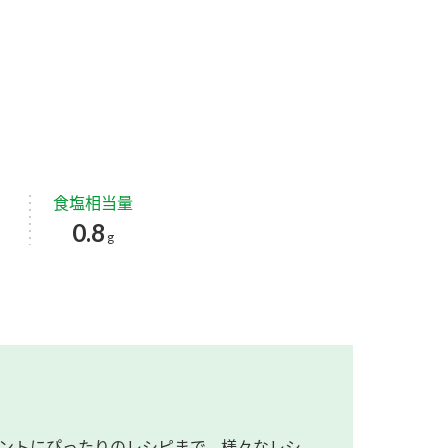
食塩相当量
0.8
g
ントにぴったりのレシピまで、様々なレシ