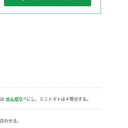
納豆の豆知識
鍋奉行マニュアル
ミツカンのCM
は
せん切り
にし、ミニトマトは４等分する。
合わせる。