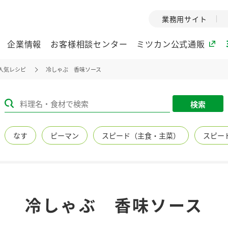
業務用サイト
企業情報
お客様相談センター
ミツカン公式通販
人気レシピ
冷しゃぶ 香味ソース
ミツカングループについて
検索
企業理念
ミツカンの
なす
ピーマン
スピード（主食・主菜）
スピー
ミツカングループの企
創業から現在
業理念をご紹介しま
ツカンの変革
す。
歴史をご紹介
ご紹介します。
環境への取り組み
水の文化
冷しゃぶ 香味ソース
（アーカ
酢
調味酢
お酢ドリンク
ぽん酢
みりん風・
ミツカンの環境への取
り組みをご紹介しま
1999年