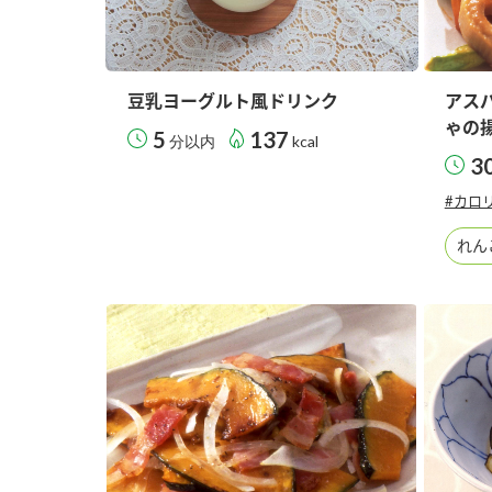
豆乳ヨーグルト風ドリンク
アス
ゃの
5
137
分以内
kcal
3
#カロ
れん