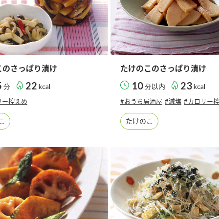
このさっぱり漬け
たけのこのさっぱり漬け
5
22
10
23
分
kcal
分以内
kcal
リー控えめ
#おうち居酒屋
#減塩
#カロリー
こ
たけのこ