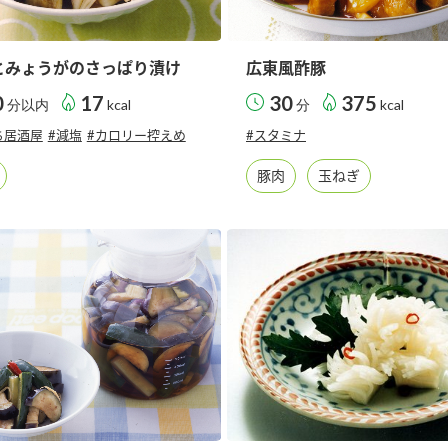
とみょうがのさっぱり漬け
広東風酢豚
0
17
30
375
分以内
kcal
分
kcal
ち居酒屋
#減塩
#カロリー控えめ
#スタミナ
豚肉
玉ねぎ