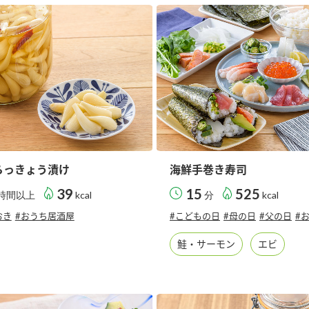
す。
テーマとし
活動を行っ
た。
MIM（ミツカンミュ
各部門が
スープ
中華
クイック調味料
レモン果汁
ふりか
ージアム）
いること
ミツカンの酢づくりの
「未来ビジ
歴史などが学べる体験
実現に向け
型博物館です。
取り組みを
す。
らっきょう漬け
海鮮手巻き寿司
納豆
Fibee
キッザニア東京「ぽ
39
15
525
時間以上
kcal
分
kcal
ん酢工房」
おき
#おうち居酒屋
#こどもの日
#母の日
#父の日
#
味ぽんやお酢について
楽しく学べるパビリオ
鮭・サーモン
エビ
ンです。
ibee（ファイビ
くらしプラ酢
カンタン酢