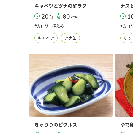
キャベツとツナの酢ラダ
ナス
20
80
1
分
kcal
#カロリー控えめ
#カロ
キャベツ
ツナ缶
なす
きゅうりのピクルス
ゆで