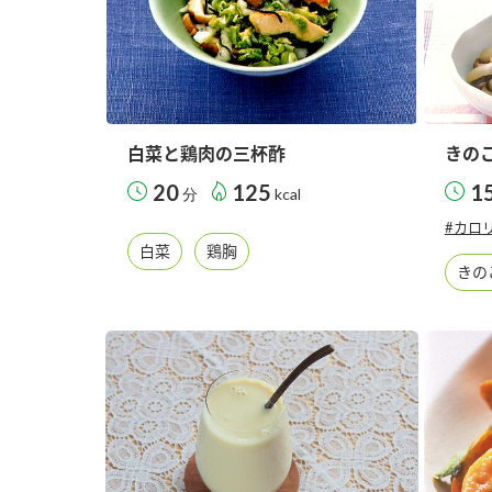
白菜と鶏肉の三杯酢
きの
20
125
1
分
kcal
#カロ
白菜
鶏胸
きの