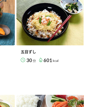
納豆の豆知識
鍋奉行マニュアル
ミツカンのCM
五目ずし
30
601
分
kcal