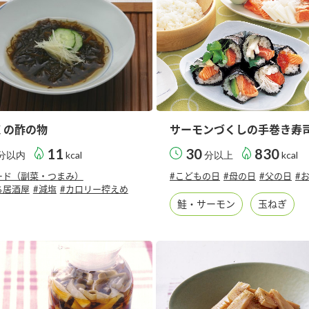
くの酢の物
サーモンづくしの手巻き寿
11
30
830
分以内
kcal
分以上
kcal
ード（副菜・つまみ）
#こどもの日
#母の日
#父の日
#
ち居酒屋
#減塩
#カロリー控えめ
鮭・サーモン
玉ねぎ