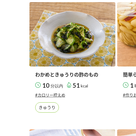
わかめときゅうりの酢のもの
簡単
10
51
1
分以内
kcal
#カロリー控えめ
#作り
きゅうり
F