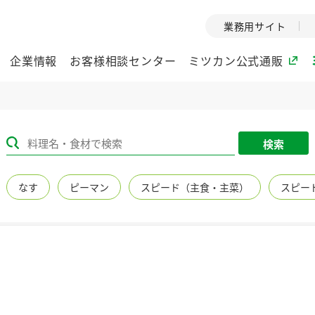
業務用サイト
企業情報
お客様相談センター
ミツカン公式通販
ミツカングループについて
検索
企業理念
ミツカンの
なす
ピーマン
スピード（主食・主菜）
スピー
ミツカングループの企
創業から現在
業理念をご紹介しま
ツカンの変革
す。
歴史をご紹介
ご紹介します。
環境への取り組み
水の文化
（アーカ
酢
調味酢
お酢ドリンク
ぽん酢
みりん風・
ミツカンの環境への取
り組みをご紹介しま
1999年