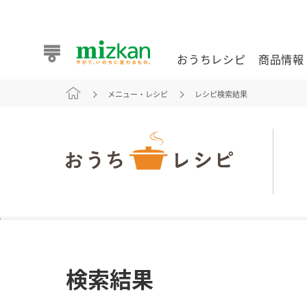
おうちレシピ
商品情報
メニュー・レシピ
レシピ検索結果
おうちレシピ
商品情報 トップ
企業情報 トップ
お客様相談センター トップ
ミツカン公式通販
業務用サイト
また食べたいが見つかる。ミツカンからのおすすめレシピを
検索結果
おうちレシピ トップ