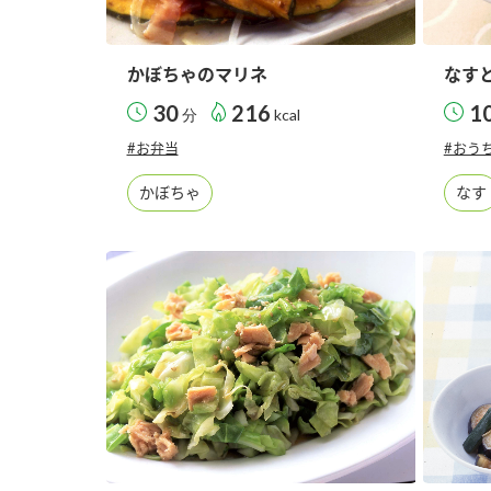
かぼちゃのマリネ
なす
30
216
1
分
kcal
#お弁当
#おう
かぼちゃ
なす