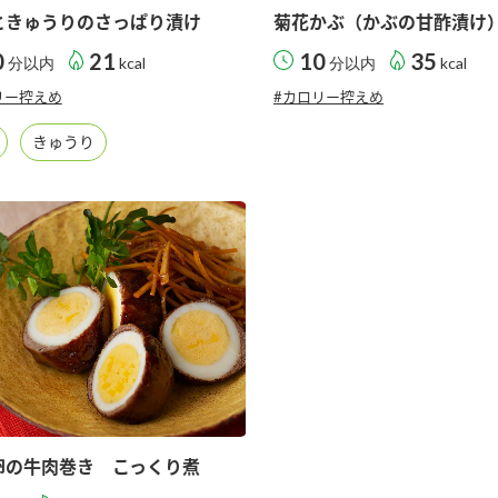
ときゅうりのさっぱり漬け
菊花かぶ（かぶの甘酢漬け
0
21
10
35
分以内
kcal
分以内
kcal
リー控えめ
#カロリー控えめ
きゅうり
卵の牛肉巻き こっくり煮