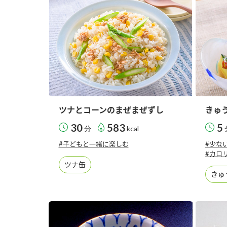
ー
お
ツナとコーンのまぜまぜずし
きゅ
30
583
5
分
kcal
#子どもと一緒に楽しむ
#少な
#カロ
ツナ缶
きゅ