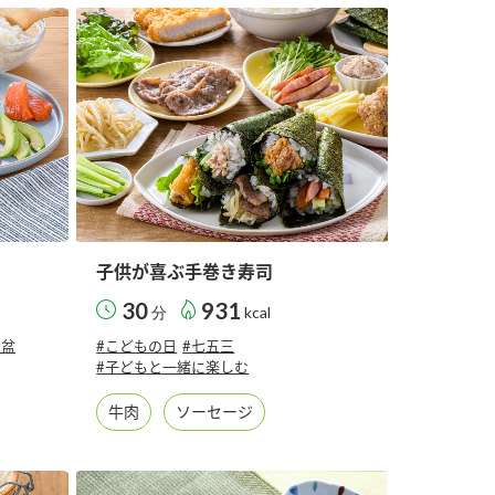
セプトをご紹介しま
た社会貢献
す。
ていまし
大切にして
おいしさと健康への
け
おすしの素
炊き込みご飯の素
米飯用調味液
取り組み
ョン宣言」
ミツカンの研究成果と
た各部門の
おいしさと健康に役立
ご紹介しま
つ情報をご紹介しま
す。
子供が喜ぶ手巻き寿司
30
931
分
kcal
お盆
#こどもの日
#七五三
#子どもと一緒に楽しむ
牛肉
ソーセージ
お酢ドリンク
味ぽん
ぽん酢