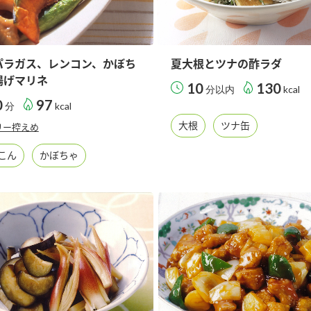
パラガス、レンコン、かぼち
夏大根とツナの酢ラダ
揚げマリネ
10
130
分以内
kcal
0
97
分
kcal
大根
ツナ缶
リー控えめ
こん
かぼちゃ