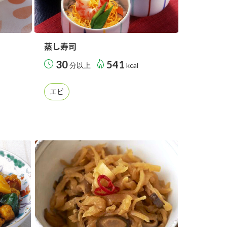
蒸し寿司
30
541
分以上
kcal
エビ