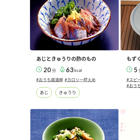
あじときゅうりの酢のもの
もず
20
63
5
分
kcal
#おうち居酒屋
#カロリー控えめ
#スピ
#おう
あじ
きゅうり