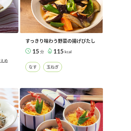
すっきり味わう野菜の揚げびたし
15
115
分
kcal
控えめ
なす
玉ねぎ