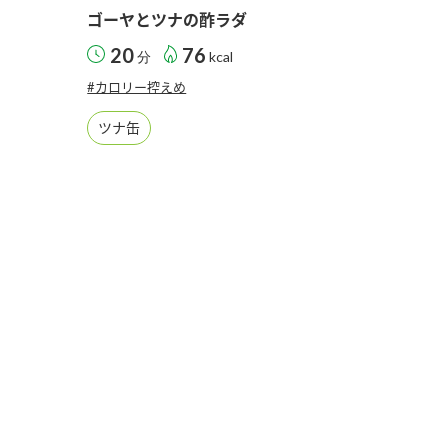
）
ゴーヤとツナの酢ラダ
20
76
分
kcal
#カロリー控えめ
ツナ缶