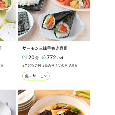
司
サーモン三昧手巻き寿司
20
772
分
kcal
お盆
#こどもの日
#母の日
#父の日
#お盆
鮭・サーモン