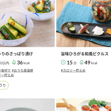
）
酢を知ろう！
すしラボ
ぽん酢サワー
うりのさっぱり漬け
旨味ひろがる和風ピクルス
36
15
49
分以内
kcal
分
kcal
い食材で
#おうち居酒屋
#カロリー控えめ
リー控えめ
うり