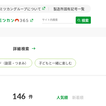
ミツカングループについて
製造所固有記号一覧
検索
製造所固有記号一覧
詳細検索
歴史
ド（副菜・つまみ）
子どもと一緒に楽しむ
までのミ
と挑戦の
します。
センター
ZENB initiative
146
件
イブ）
料理酒
鍋用調味料
つゆ
人気順
たれ
新着順
植物を可能な限りまる
ごと使ったZENBのコン
設立。「水」を