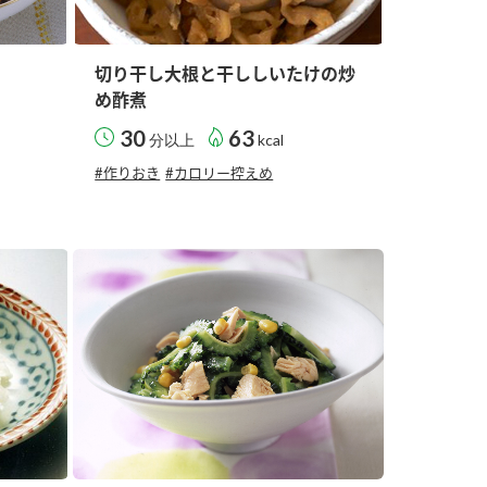
切り干し大根と干ししいたけの炒
め酢煮
30
63
分以上
kcal
#作りおき
#カロリー控えめ