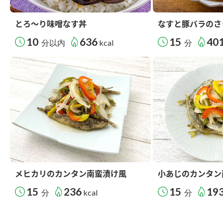
とろ～り味噌なす丼
なすと豚バラのさ
10
636
15
40
分以内
kcal
分
メヒカリのカンタン南蛮漬け風
小あじのカンタン
15
236
15
19
分
kcal
分