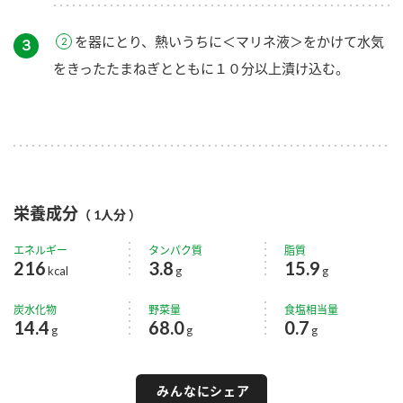
を器にとり、熱いうちに＜マリネ液＞をかけて水気
３
をきったたまねぎとともに１０分以上漬け込む。
栄養成分
（ 1人分 ）
エネルギー
タンパク質
脂質
216
3.8
15.9
kcal
g
g
炭水化物
野菜量
食塩相当量
14.4
68.0
0.7
g
g
g