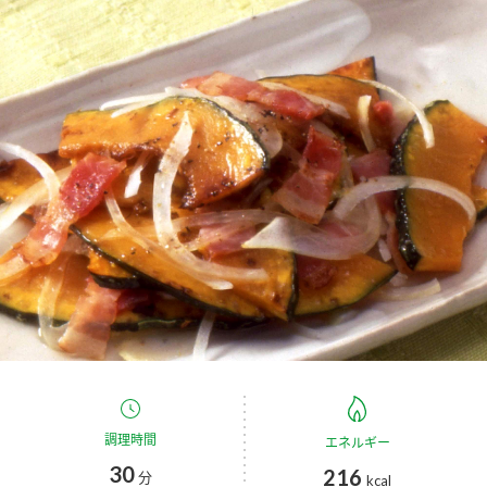
商品カテゴリ
新商品一覧
酢
調味酢
キャンペーン情報
お酢ドリンク
ぽん酢
ブランド・スペシャルサイト
ブランド・スペシャルサイト トップ
みりん風・料理酒
鍋用調味料
商品ブランドサイト
企業情報
Fibee（ファイビー）
国内事業概要
くらしプラ酢
つゆ
たれ
カンタン酢
ミツカングループについて
お酢ドリンク
ミツカンを知る
企業理念
スープ
中華
調理時間
エネルギー
味ぽん
30
216
分
kcal
ぽん酢