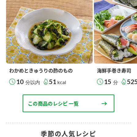
わかめときゅうりの酢のもの
海鮮手巻き寿司
10
51
15
52
分以内
kcal
分
この商品のレシピ 一覧
季節の人気レシピ