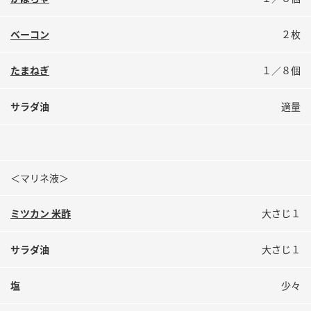
鍋奉行マニュアル
ミツカン公式通販
ミツカンのCM
キッザニア東京「ぽん酢工房」
ベーコン
２枚
ロングセラー商品 ＋ おすすめレシピ
たまねぎ
１／８個
人気商品 ＋ おすすめレシピ
サラダ油
適量
検索
＜マリネ液＞
業務用サイト
ミツカングループについて
製造所固有記号一覧
ミツカン 米酢
大さじ１
サラダ油
大さじ１
塩
少々