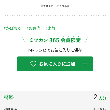
採用情報
環境への取り組み
※エネルギーは1人前の値
かおりの蔵
ミツカンの歴史
クイック調味料
レモン果汁
ニュースリリース
つゆ
水の文化センター（アーカイブ）
鍋なび
#かぼちゃ
#お弁当
#米酢
ふりかけ
おすしの素
お客様相談センター
納豆のサイト
ZENB initiative
PIN印
お客様の声をいかしました
炊き込みご飯の素
米飯用調味液
My レシピでお気に入りに保存
三ツ判山吹
販売終了製品のご案内
千夜
MIM（ミツカンミュージアム）
お気に入りに追加
納豆
Fibee
よくあるご質問
スペシャルサイト
お酢を知ろう！
各部門が大切にしていること
お問い合わせ
すしラボ
地図から取り扱い店舗を探す
2
ぽん酢サワー
材料
人分
おいしさと健康への取り組み
納豆の豆知識
かぼちゃ
１／８個