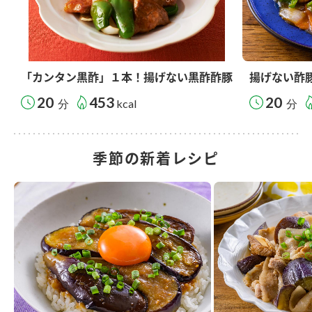
「カンタン黒酢」１本！揚げない黒酢酢豚
揚げない酢
20
453
20
分
kcal
分
季節の新着レシピ