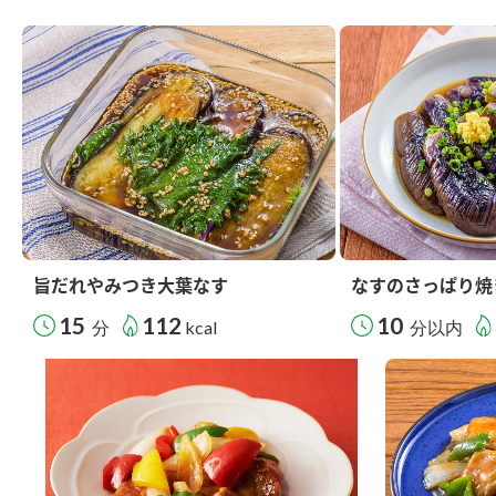
旨だれやみつき大葉なす
なすのさっぱり焼
15
112
10
分
kcal
分以内