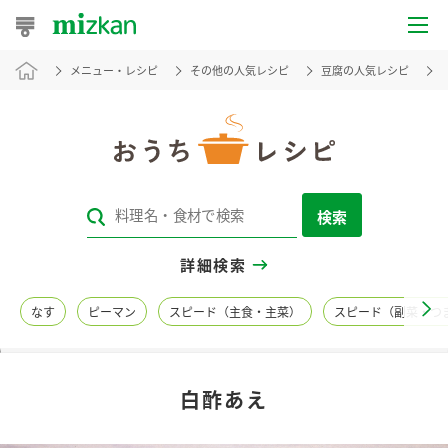
メニュー・レシピ
その他の人気レシピ
豆腐の人気レシピ
おうちレシピ
おすすめレシピ
レシピ特集
検索
レシピカテゴリ一覧
詳細検索
商品からレシピを探す
なす
ピーマン
スピード（主食・主菜）
スピード（副菜・つ
レシピ名特集
白酢あえ
商品情報