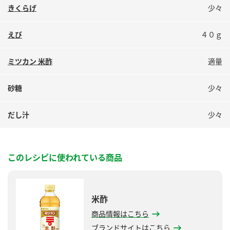
きくらげ
少々
えび
４０ｇ
ミツカン 米酢
適量
砂糖
少々
だし汁
少々
このレシピに使われている商品
米酢
商品情報はこちら
ブランドサイトはこちら