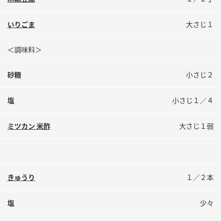
鍋奉行マニュアル
ミツカン公式通販
ミツカンのCM
キッザニア東京「ぽん酢工房」
いりごま
大さじ１
ロングセラー商品 ＋ おすすめレシピ
＜調味料＞
人気商品 ＋ おすすめレシピ
砂糖
小さじ２
塩
小さじ１／４
検索
ミツカン 米酢
大さじ１弱
業務用サイト
ミツカングループについて
製造所固有記号一覧
きゅうり
１／２本
塩
少々