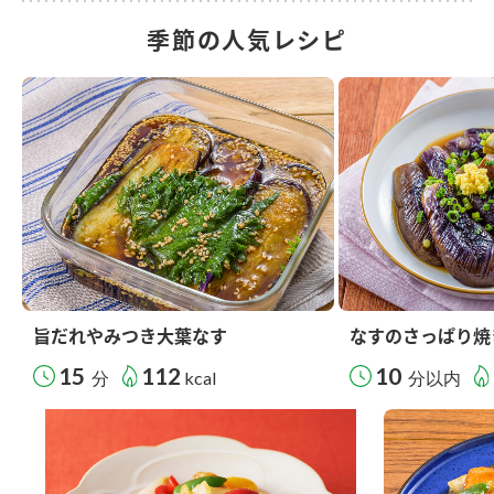
季節の人気レシピ
旨だれやみつき大葉なす
なすのさっぱり焼
15
112
10
分
kcal
分以内