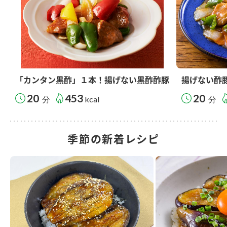
「カンタン黒酢」１本！揚げない黒酢酢豚
揚げない酢
20
453
20
分
kcal
分
季節の新着レシピ