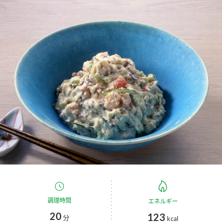
商品カテゴリ
新商品一覧
酢
調味酢
キャンペーン情報
お酢ドリンク
ぽん酢
ブランド・スペシャルサイト
ブランド・スペシャルサイト トップ
みりん風・料理酒
鍋用調味料
商品ブランドサイト
企業情報
Fibee（ファイビー）
国内事業概要
くらしプラ酢
つゆ
たれ
カンタン酢
ミツカングループについて
お酢ドリンク
ミツカンを知る
企業理念
スープ
中華
調理時間
エネルギー
味ぽん
20
123
分
kcal
ぽん酢