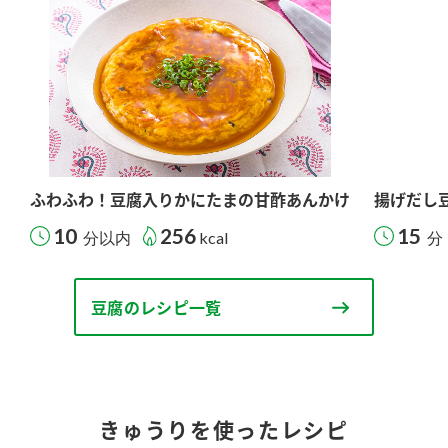
ふわふわ！豆腐入りかにたまの甘酢あんかけ
揚げだし
10
256
15
分以内
kcal
分
豆腐のレシピ一覧
きゅうりを使ったレシピ