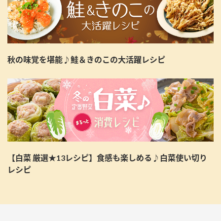
秋の味覚を堪能♪鮭＆きのこの大活躍レシピ
【白菜 厳選★13レシピ】食感も楽しめる♪白菜使い切り
レシピ