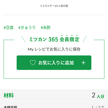
採用情報
環境への取り組み
※エネルギーは1人前の値
かおりの蔵
ミツカンの歴史
クイック調味料
レモン果汁
ニュースリリース
つゆ
水の文化センター（アーカイブ）
鍋なび
#豆腐
#きゅうり
#米酢
ふりかけ
おすしの素
お客様相談センター
納豆のサイト
ZENB initiative
PIN印
お客様の声をいかしました
炊き込みご飯の素
米飯用調味液
My レシピでお気に入りに保存
三ツ判山吹
販売終了製品のご案内
千夜
MIM（ミツカンミュージアム）
お気に入りに追加
納豆
Fibee
よくあるご質問
スペシャルサイト
お酢を知ろう！
各部門が大切にしていること
お問い合わせ
すしラボ
地図から取り扱い店舗を探す
2
ぽん酢サワー
材料
人分
おいしさと健康への取り組み
納豆の豆知識
木綿豆腐
１／２丁