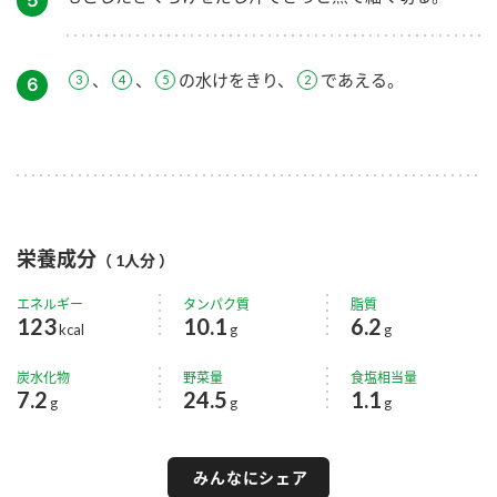
、
、
の水けをきり、
であえる。
６
栄養成分
（ 1人分 ）
エネルギー
タンパク質
脂質
123
10.1
6.2
kcal
g
g
炭水化物
野菜量
食塩相当量
7.2
24.5
1.1
g
g
g