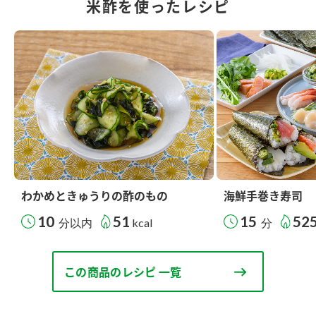
米酢を使ったレシピ
わかめときゅうりの酢のもの
海鮮手巻き寿司
10
51
15
52
分以内
kcal
分
この商品のレシピ 一覧