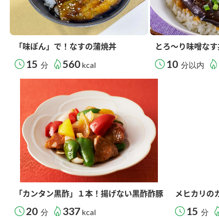
「味ぽん」で！なすの蒲焼丼
とろ～り味噌なす
15
560
10
分
kcal
分以内
「カンタン黒酢」１本！揚げない黒酢酢豚
メヒカリの
20
337
15
分
kcal
分