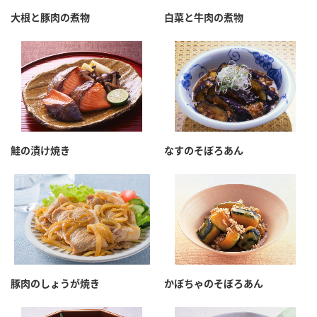
採用情報
環境への取り組み
大根と豚肉の煮物
白菜と牛肉の煮物
かおりの蔵
ミツカンの歴史
クイック調味料
レモン果汁
ニュースリリース
つゆ
水の文化センター（アーカイブ）
鍋なび
ふりかけ
おすしの素
お客様相談センター
納豆のサイト
ZENB initiative
PIN印
お客様の声をいかしました
炊き込みご飯の素
米飯用調味液
三ツ判山吹
鮭の漬け焼き
なすのそぼろあん
販売終了製品のご案内
千夜
MIM（ミツカンミュージアム）
納豆
Fibee
よくあるご質問
スペシャルサイト
お酢を知ろう！
各部門が大切にしていること
お問い合わせ
すしラボ
地図から取り扱い店舗を探す
ぽん酢サワー
豚肉のしょうが焼き
かぼちゃのそぼろあん
おいしさと健康への取り組み
納豆の豆知識