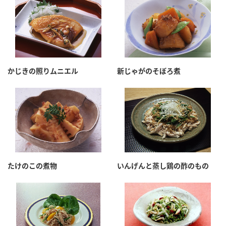
鍋奉行マニュアル
ミツカン公式通販
ミツカンのCM
キッザニア東京「ぽん酢工房」
ロングセラー商品 ＋ おすすめレシピ
人気商品 ＋ おすすめレシピ
かじきの照りムニエル
新じゃがのそぼろ煮
検索
業務用サイト
ミツカングループについて
製造所固有記号一覧
たけのこの煮物
いんげんと蒸し鶏の酢のもの