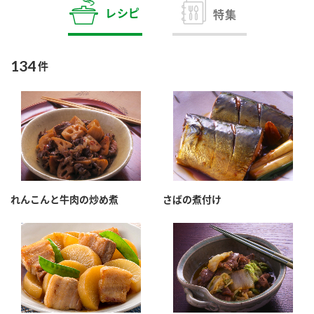
商品カテゴリ
レシピ
特集
新商品一覧
酢
調味酢
134
件
キャンペーン情報
お酢ドリンク
ぽん酢
ブランド・スペシャルサイト
ブランド・スペシャルサイト トップ
みりん風・料理酒
鍋用調味料
商品ブランドサイト
企業情報
Fibee（ファイビー）
れんこんと牛肉の炒め煮
さばの煮付け
国内事業概要
くらしプラ酢
つゆ
たれ
カンタン酢
ミツカングループについて
お酢ドリンク
ミツカンを知る
企業理念
スープ
中華
味ぽん
ぽん酢