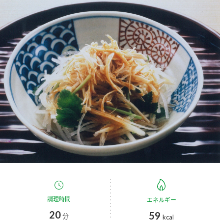
商品カテゴリ
新商品一覧
酢
調味酢
キャンペーン情報
お酢ドリンク
ぽん酢
ブランド・スペシャルサイト
ブランド・スペシャルサイト トップ
みりん風・料理酒
鍋用調味料
商品ブランドサイト
企業情報
Fibee（ファイビー）
国内事業概要
くらしプラ酢
つゆ
たれ
カンタン酢
ミツカングループについて
お酢ドリンク
ミツカンを知る
企業理念
スープ
中華
調理時間
エネルギー
味ぽん
20
59
分
kcal
ぽん酢