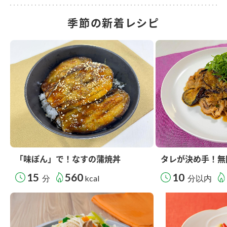
季節の新着レシピ
「味ぽん」で！なすの蒲焼丼
タレが決め手！無
15
560
10
分
kcal
分以内