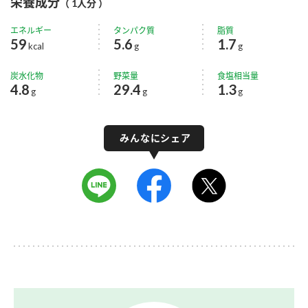
栄養成分
（ 1人分 ）
エネルギー
タンパク質
脂質
59
5.6
1.7
kcal
g
g
炭水化物
野菜量
食塩相当量
4.8
29.4
1.3
g
g
g