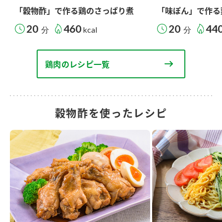
「穀物酢」で作る鶏のさっぱり煮
「味ぽん」で作る
20
460
20
44
分
kcal
分
鶏肉のレシピ一覧
穀物酢を使ったレシピ