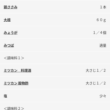
鍋奉行マニュアル
ミツカン公式通販
鶏ささみ
１本
ミツカンのCM
キッザニア東京「ぽん酢工房」
大根
６０ｇ
ロングセラー商品 ＋ おすすめレシピ
人気商品 ＋ おすすめレシピ
みょうが
１／４個
みつば
適量
検索
＜調味料１＞
業務用サイト
ミツカングループについて
製造所固有記号一覧
ミツカン 料理酒
大さじ１／２
ミツカン 穀物酢
大さじ１／２
塩
少々
＜調味料２＞