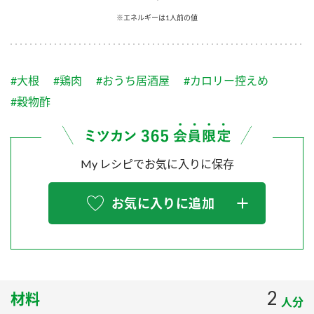
採用情報
環境への取り組み
※エネルギーは1人前の値
かおりの蔵
ミツカンの歴史
クイック調味料
レモン果汁
ニュースリリース
つゆ
水の文化センター（アーカイブ）
鍋なび
#大根
#鶏肉
#おうち居酒屋
#カロリー控えめ
ふりかけ
おすしの素
お客様相談センター
納豆のサイト
#穀物酢
ZENB initiative
PIN印
お客様の声をいかしました
炊き込みご飯の素
米飯用調味液
三ツ判山吹
My レシピでお気に入りに保存
販売終了製品のご案内
千夜
MIM（ミツカンミュージアム）
納豆
Fibee
よくあるご質問
お気に入りに追加
スペシャルサイト
お酢を知ろう！
各部門が大切にしていること
お問い合わせ
すしラボ
地図から取り扱い店舗を探す
ぽん酢サワー
おいしさと健康への取り組み
2
材料
納豆の豆知識
人分