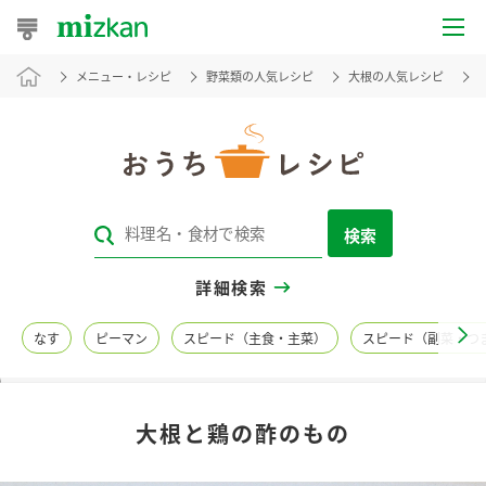
メニュー・レシピ
野菜類の人気レシピ
大根の人気レシピ
おうちレシピ
おすすめレシピ
レシピ特集
検索
レシピカテゴリ一覧
詳細検索
商品からレシピを探す
なす
ピーマン
スピード（主食・主菜）
スピード（副菜・つ
レシピ名特集
大根と鶏の酢のもの
商品情報