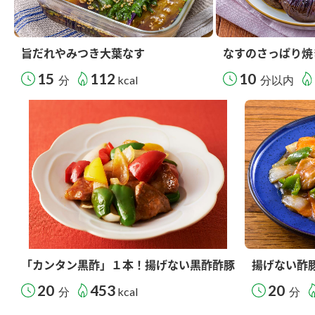
旨だれやみつき大葉なす
なすのさっぱり焼
15
112
10
分
kcal
分以内
「カンタン黒酢」１本！揚げない黒酢酢豚
揚げない酢
20
453
20
分
kcal
分