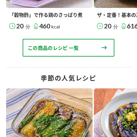
「穀物酢」で作る鶏のさっぱり煮
ザ・定番！基本の
20
460
20
61
分
kcal
分
この商品のレシピ 一覧
季節の人気レシピ