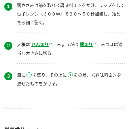
鶏ささみは筋を取り＜調味料１＞をかけ、ラップをして
１
電子レンジ（６００Ｗ）で３０～５０秒加熱し、冷め
たら細く裂く。
大根は
せん切り
、みょうがは
薄切り
、みつばは適
２
当な大きさに切る。
皿に
を盛り、その上に
をのせ、＜調味料２＞を
３
混ぜたものをかける。