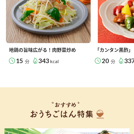
地鶏の旨味広がる！肉野菜炒め
「カンタン黒酢」
15
343
20
33
分
kcal
分