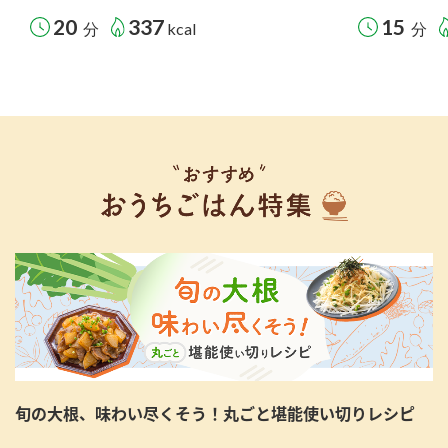
20
337
15
分
kcal
分
旬の大根、味わい尽くそう！丸ごと堪能使い切りレシピ