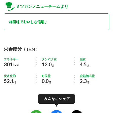
ミツカンメニューチームより
梅風味でおいしさ倍増♪
栄養成分
（ 1人分 ）
エネルギー
タンパク質
脂質
301
12.0
4.5
kcal
g
g
炭水化物
野菜量
食塩相当量
52.1
0.0
2.3
g
g
g