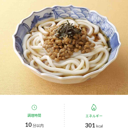
商品カテゴリ
新商品一覧
酢
調味酢
キャンペーン情報
お酢ドリンク
ぽん酢
ブランド・スペシャルサイト
ブランド・スペシャルサイト トップ
みりん風・料理酒
鍋用調味料
商品ブランドサイト
企業情報
Fibee（ファイビー）
国内事業概要
くらしプラ酢
つゆ
たれ
カンタン酢
ミツカングループについて
お酢ドリンク
ミツカンを知る
企業理念
スープ
中華
調理時間
エネルギー
味ぽん
10
301
分以内
kcal
ぽん酢