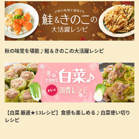
秋の味覚を堪能♪鮭＆きのこの大活躍レシピ
【白菜 厳選★13レシピ】食感も楽しめる♪白菜使い切り
レシピ