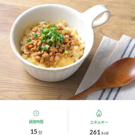
商品カテゴリ
新商品一覧
酢
調味酢
キャンペーン情報
お酢ドリンク
ぽん酢
ブランド・スペシャルサイト
ブランド・スペシャルサイト トップ
みりん風・料理酒
鍋用調味料
商品ブランドサイト
企業情報
Fibee（ファイビー）
国内事業概要
くらしプラ酢
つゆ
たれ
カンタン酢
ミツカングループについて
お酢ドリンク
ミツカンを知る
企業理念
スープ
中華
調理時間
エネルギー
味ぽん
15
261
分
kcal
ぽん酢