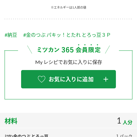
採用情報
環境への取り組み
※エネルギーは1人前の値
かおりの蔵
ミツカンの歴史
クイック調味料
レモン果汁
ニュースリリース
つゆ
水の文化センター（アーカイブ）
鍋なび
#納豆
#金のつぶ パキッ！とたれ とろっ豆３Ｐ
ふりかけ
おすしの素
お客様相談センター
納豆のサイト
ZENB initiative
PIN印
お客様の声をいかしました
炊き込みご飯の素
米飯用調味液
My レシピでお気に入りに保存
三ツ判山吹
販売終了製品のご案内
千夜
MIM（ミツカンミュージアム）
お気に入りに追加
納豆
Fibee
よくあるご質問
スペシャルサイト
お酢を知ろう！
各部門が大切にしていること
お問い合わせ
すしラボ
地図から取り扱い店舗を探す
1
ぽん酢サワー
材料
人分
おいしさと健康への取り組み
納豆の豆知識
ﾐﾂｶﾝ金のつぶ とろっ豆
１パック