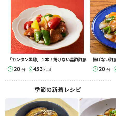
「カンタン黒酢」１本！揚げない黒酢酢豚
揚げない酢
20
453
20
分
kcal
分
季節の新着レシピ