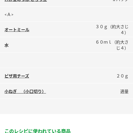
鍋奉行マニュアル
ミツカン公式通販
ミツカンのCM
キッザニア東京「ぽん酢工房」
<Ａ>
ロングセラー商品 ＋ おすすめレシピ
３０ｇ（約大さじ
オートミール
４）
人気商品 ＋ おすすめレシピ
６０ｍｌ（約大さ
水
じ４）
検索
ピザ用チーズ
２０ｇ
業務用サイト
ミツカングループについて
製造所固有記号一覧
小ねぎ （小口切り）
適量
このレシピに使われている商品