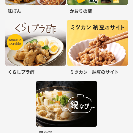
味ぽん
かおりの蔵
くらしプラ酢
ミツカン 納豆のサイト