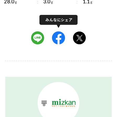
28.0
3.0
1.1
g
g
g