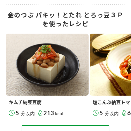
金のつぶ パキッ！とたれ とろっ豆３Ｐ
を使ったレシピ
キムチ納豆豆腐
塩こんぶ納豆トマ
5
213
5
6
分以内
kcal
分以内