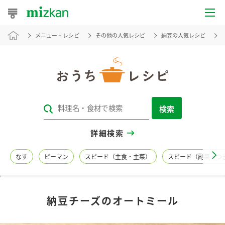
メニュー・レシピ
その他の人気レシピ
納豆の人気レシピ
おうちレシピ
おすすめレシピ
レシピ特集
検索
レシピカテゴリ一覧
詳細検索
商品からレシピを探す
なす
ピーマン
スピード（主食・主菜）
スピード（副菜・つ
レシピ名特集
納豆チーズのオートミール
商品情報