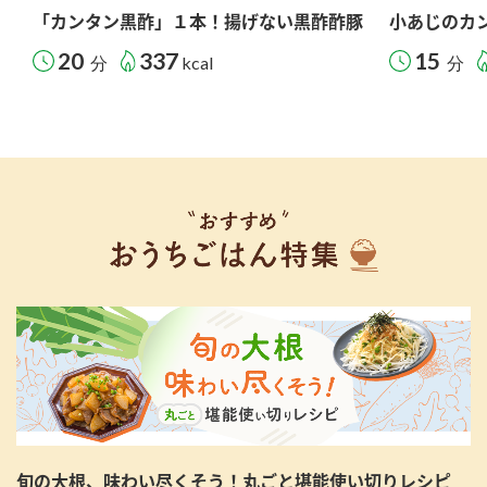
「カンタン黒酢」１本！揚げない黒酢酢豚
小あじのカ
20
337
15
分
kcal
分
旬の大根、味わい尽くそう！丸ごと堪能使い切りレシピ