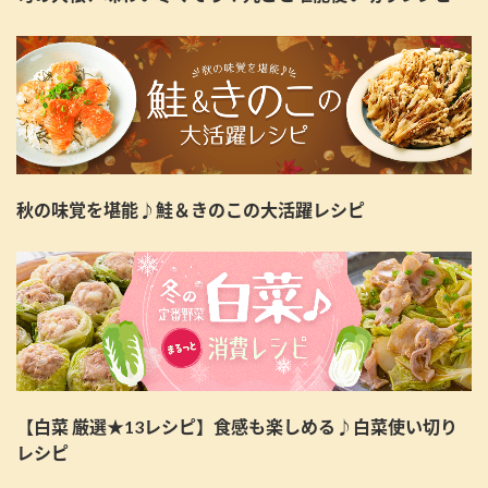
秋の味覚を堪能♪鮭＆きのこの大活躍レシピ
【白菜 厳選★13レシピ】食感も楽しめる♪白菜使い切り
レシピ