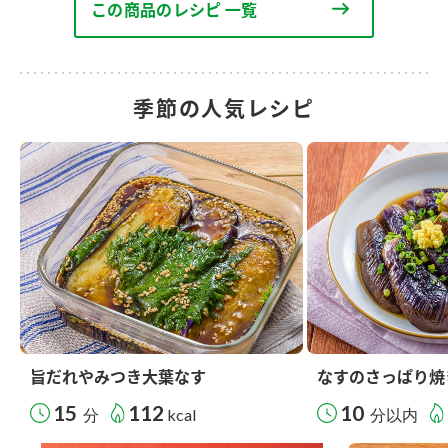
この商品のレシピ 一覧
季節の人気レシピ
旨だれやみつき大葉なす
なすのさっぱり焼
15
112
10
分
kcal
分以内