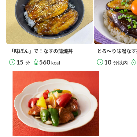
「味ぽん」で！なすの蒲焼丼
とろ～り味噌なす
15
560
10
分
kcal
分以内