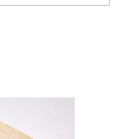
納豆の豆知識
鍋奉行マニュアル
ミツカンのCM