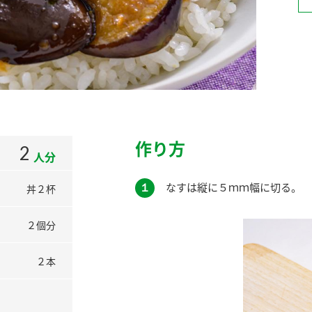
）
酢を知ろう！
すしラボ
ぽん酢サワー
作り方
2
人分
１
なすは縦に５ｍｍ幅に切る。
丼２杯
２個分
２本