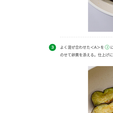
３
よく混ぜ合わせた＜A＞を
のせて卵黄を添える。仕上げに