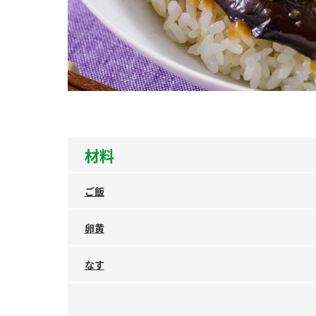
ー
お
材料
ご飯
卵黄
なす