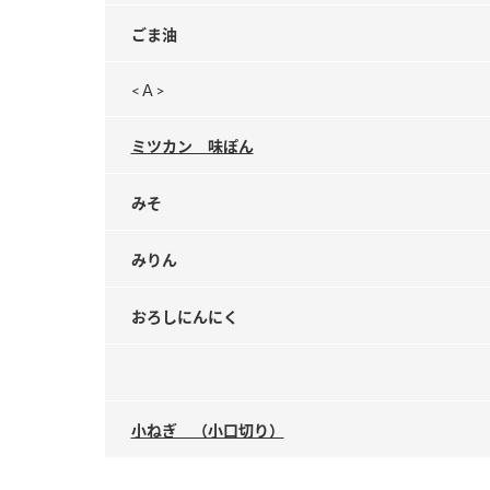
ごま油
<Ａ>
ミツカン 味ぽん
みそ
みりん
おろしにんにく
小ねぎ （小口切り）