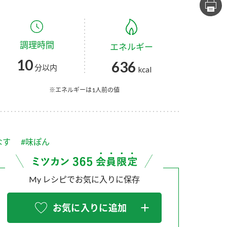
セプトをご紹介しま
た社会貢献
す。
ていまし
調理時間
エネルギー
大切にして
おいしさと健康への
け
おすしの素
炊き込みご飯の素
米飯用調味液
10
636
取り組み
分以内
kcal
ョン宣言」
ミツカンの研究成果と
た各部門の
おいしさと健康に役立
※エネルギーは1人前の値
ご紹介しま
つ情報をご紹介しま
す。
なす
#味ぽん
My レシピでお気に入りに保存
お気に入りに追加
お酢ドリンク
味ぽん
ぽん酢