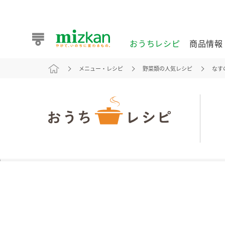
おうちレシピ
商品情報
メニュー・レシピ
野菜類の人気レシピ
なす
おうちレシピ
商品情報 トップ
企業情報 トップ
お客様相談センター トップ
ミツカン公式通販
業務用サイト
また食べたいが見つかる。ミツカンからのおすすめレシピを
おうちレシピ トップ