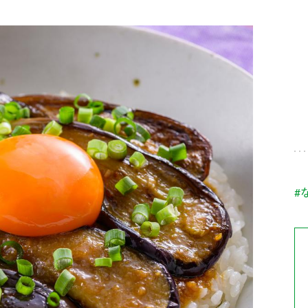
す。
テーマとし
活動を行っ
た。
MIM（ミツカンミュ
各部門が
スープ
中華
クイック調味料
レモン果汁
ふりか
ージアム）
いること
ミツカンの酢づくりの
「未来ビジ
歴史などが学べる体験
実現に向け
型博物館です。
取り組みを
す。
納豆
Fibee
キッザニア東京「ぽ
#
ん酢工房」
味ぽんやお酢について
楽しく学べるパビリオ
ンです。
ibee（ファイビ
くらしプラ酢
カンタン酢