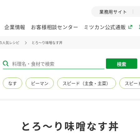
業務用サイト
企業情報
お客様相談センター
ミツカン公式通販
の人気レシピ
とろ～り味噌なす丼
ミツカングループについて
検索
企業理念
ミツカンの
なす
ピーマン
スピード（主食・主菜）
スピー
ミツカングループの企
創業から現在
業理念をご紹介しま
ツカンの変革
す。
歴史をご紹介
ご紹介します。
環境への取り組み
水の文化
とろ～り味噌なす丼
（アーカ
酢
調味酢
お酢ドリンク
ぽん酢
みりん風・
ミツカンの環境への取
り組みをご紹介しま
1999年