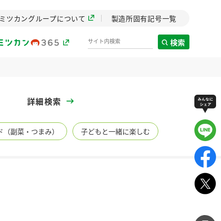
ミツカングループについて
製造所固有記号一覧
検索
製造所固有記号一覧
詳細検索
歴史
ド（副菜・つまみ）
子どもと一緒に楽しむ
までのミ
と挑戦の
します。
センター
ZENB initiative
イブ）
料理酒
鍋用調味料
つゆ
たれ
植物を可能な限りまる
ごと使ったZENBのコン
設立。「水」を