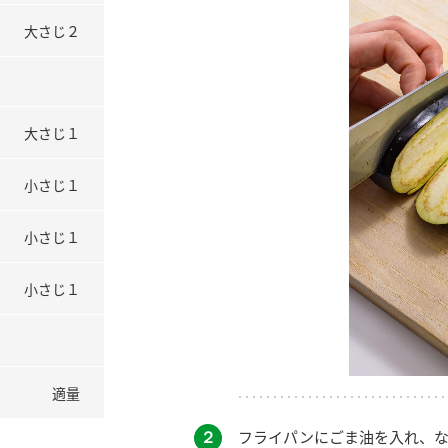
大さじ２
大さじ１
小さじ１
小さじ１
小さじ１
適量
２
フライパンにごま油を入れ、な