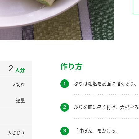
）
酢を知ろう！
すしラボ
ぽん酢サワー
作り方
2
人分
１
ぶりは粗塩を表面に軽くふり、
２切れ
適量
２
ぶりを皿に盛り付け、大根おろ
３
「味ぽん」をかける。
大さじ５