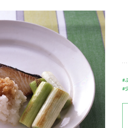
す。
テーマとし
活動を行っ
た。
MIM（ミツカンミュ
各部門が
スープ
中華
クイック調味料
レモン果汁
ふりか
ージアム）
いること
ミツカンの酢づくりの
「未来ビジ
歴史などが学べる体験
実現に向け
型博物館です。
取り組みを
す。
納豆
Fibee
キッザニア東京「ぽ
#
ん酢工房」
#
味ぽんやお酢について
楽しく学べるパビリオ
ンです。
ibee（ファイビ
くらしプラ酢
カンタン酢