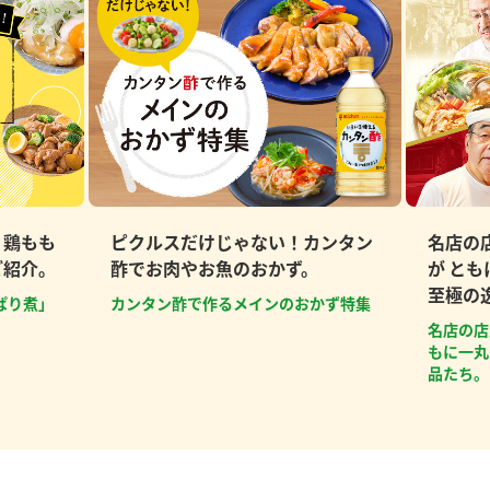
、鶏もも
ピクルスだけじゃない！カンタン
名店の
ご紹介。
酢でお肉やお魚のおかず。
が と
至極の
ぱり煮」
カンタン酢で作るメインのおかず特集
名店の店
もに一丸
品たち。