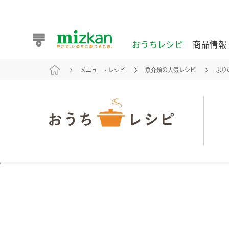
おうちレシピ
商品情報
メニュー・レシピ
魚介類の人気レシピ
ぶり
おうちレシピ
商品情報 トップ
企業情報 トップ
お客様相談センター トップ
ミツカン公式通販
業務用サイト
また食べたいが見つかる。ミツカンからのおすすめレシピを
おうちレシピ トップ