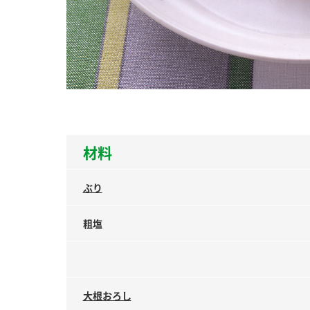
ー
お
材料
ぶり
粗塩
大根おろし