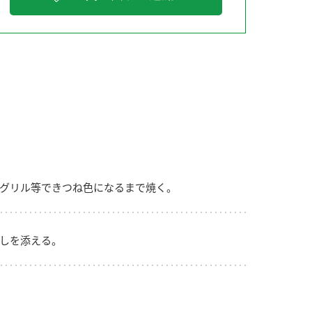
納豆の豆知識
鍋奉行マニュアル
ミツカンのCM
グリル等できつね色になるまで焼く。
しを添える。