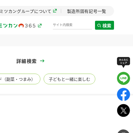
ミツカングループについて
製造所固有記号一覧
検索
製造所固有記号一覧
詳細検索
歴史
ド（副菜・つまみ）
子どもと一緒に楽しむ
までのミ
と挑戦の
します。
センター
ZENB initiative
イブ）
料理酒
鍋用調味料
つゆ
たれ
植物を可能な限りまる
ごと使ったZENBのコン
設立。「水」を