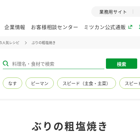
業務用サイト
企業情報
お客様相談センター
ミツカン公式通販
の人気レシピ
ぶりの粗塩焼き
ミツカングループについて
検索
企業理念
ミツカンの
なす
ピーマン
スピード（主食・主菜）
スピー
ミツカングループの企
創業から現在
業理念をご紹介しま
ツカンの変革
す。
歴史をご紹介
ご紹介します。
環境への取り組み
水の文化
ぶりの粗塩焼き
（アーカ
酢
調味酢
お酢ドリンク
ぽん酢
みりん風・
ミツカンの環境への取
り組みをご紹介しま
1999年