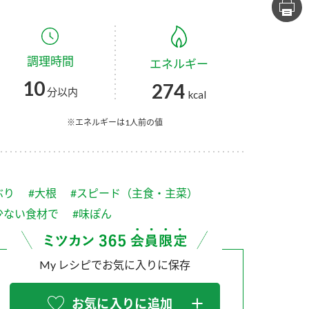
セプトをご紹介しま
た社会貢献
す。
ていまし
調理時間
エネルギー
大切にして
おいしさと健康への
け
おすしの素
炊き込みご飯の素
米飯用調味液
10
274
取り組み
分以内
kcal
ョン宣言」
ミツカンの研究成果と
た各部門の
おいしさと健康に役立
※エネルギーは1人前の値
ご紹介しま
つ情報をご紹介しま
す。
ぶり
#大根
#スピード（主食・主菜）
少ない食材で
#味ぽん
My レシピでお気に入りに保存
お酢ドリンク
味ぽん
ぽん酢
お気に入りに追加