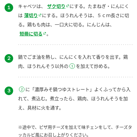
キャベツは、
ザク切り
にする。たまねぎ・にんにく
１
は
薄切り
にする。ほうれんそうは、５ｃｍ長さに切
る。鶏もも肉は、一口大に切る。にんじんは、
短冊に切る
。
鍋でごま油を熱し、にんにくを入れて香りを出す。鶏
２
肉、ほうれんそう以外の
を加えて炒める。
に「濃厚みそ鍋つゆストレート」よくふってから入
３
れて、煮込む。煮立ったら、鶏肉、ほうれんそうを加
え、具材に火を通す。
※途中で、ピザ用チーズを加えて味チェンをして、チーズタ
ッカルビ風にお召し上がりください。