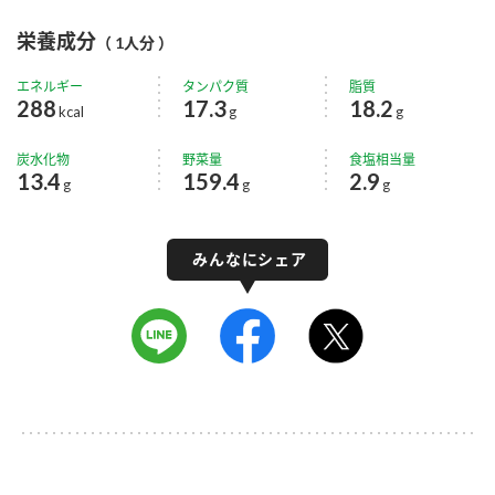
栄養成分
（ 1人分 ）
エネルギー
タンパク質
脂質
288
17.3
18.2
kcal
g
g
炭水化物
野菜量
食塩相当量
13.4
159.4
2.9
g
g
g