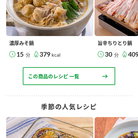
濃厚みそ鍋
旨辛ちりとり鍋
15
379
30
40
分
kcal
分
この商品のレシピ 一覧
季節の人気レシピ