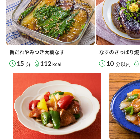
旨だれやみつき大葉なす
なすのさっぱり焼
15
112
10
分
kcal
分以内