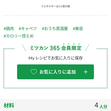
採用情報
環境への取り組み
※エネルギーは1人前の値
かおりの蔵
ミツカンの歴史
クイック調味料
レモン果汁
ニュースリリース
つゆ
水の文化センター（アーカイブ）
鍋なび
#鶏肉
#キャベツ
#おうち居酒屋
#美容
ふりかけ
おすしの素
お客様相談センター
納豆のサイト
#カロリー控えめ
ZENB initiative
PIN印
お客様の声をいかしました
炊き込みご飯の素
米飯用調味液
三ツ判山吹
My レシピでお気に入りに保存
販売終了製品のご案内
千夜
MIM（ミツカンミュージアム）
納豆
Fibee
よくあるご質問
お気に入りに追加
スペシャルサイト
お酢を知ろう！
各部門が大切にしていること
お問い合わせ
すしラボ
地図から取り扱い店舗を探す
ぽん酢サワー
おいしさと健康への取り組み
4
材料
納豆の豆知識
人分