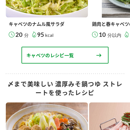
キャベツのナムル風サラダ
鶏肉と春キャベツ
20
95
10
分
kcal
分以内
キャベツのレシピ一覧
〆まで美味しい 濃厚みそ鍋つゆ ストレ
ートを使ったレシピ