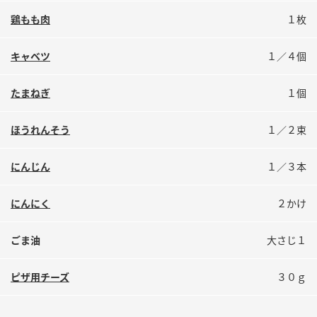
鍋奉行マニュアル
ミツカン公式通販
鶏もも肉
１枚
ミツカンのCM
キッザニア東京「ぽん酢工房」
キャベツ
１／４個
ロングセラー商品 ＋ おすすめレシピ
人気商品 ＋ おすすめレシピ
たまねぎ
１個
ほうれんそう
１／２束
検索
にんじん
１／３本
業務用サイト
ミツカングループについて
製造所固有記号一覧
にんにく
２かけ
ごま油
大さじ１
ピザ用チーズ
３０ｇ