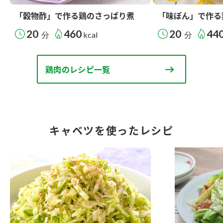
「穀物酢」で作る鶏のさっぱり煮
「味ぽん」で作る
20
460
20
44
分
kcal
分
鶏肉のレシピ一覧
キャベツを使ったレシピ