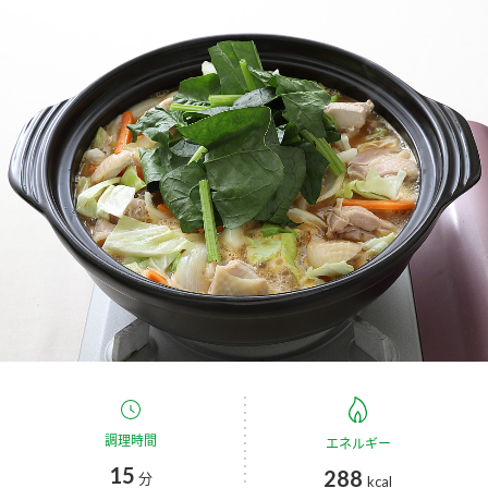
商品カテゴリ
新商品一覧
酢
調味酢
キャンペーン情報
お酢ドリンク
ぽん酢
ブランド・スペシャルサイト
ブランド・スペシャルサイト トップ
みりん風・料理酒
鍋用調味料
商品ブランドサイト
企業情報
Fibee（ファイビー）
国内事業概要
くらしプラ酢
つゆ
たれ
カンタン酢
ミツカングループについて
お酢ドリンク
ミツカンを知る
企業理念
スープ
中華
調理時間
エネルギー
味ぽん
15
288
分
kcal
ぽん酢