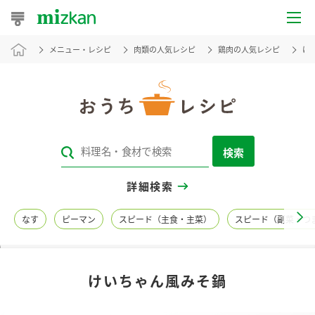
メニュー・レシピ
肉類の人気レシピ
鶏肉の人気レシピ
け
おうちレシピ
おすすめレシピ
レシピ特集
検索
レシピカテゴリ一覧
詳細検索
商品からレシピを探す
なす
ピーマン
スピード（主食・主菜）
スピード（副菜・つ
レシピ名特集
けいちゃん風みそ鍋
商品情報