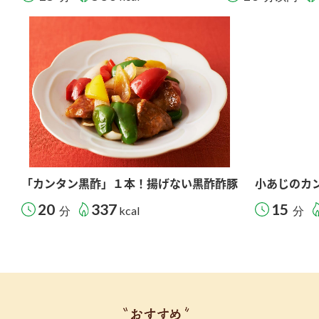
「カンタン黒酢」１本！揚げない黒酢酢豚
小あじのカ
20
337
15
分
kcal
分