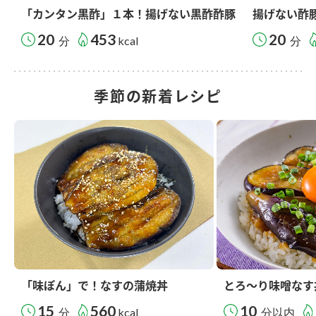
「カンタン黒酢」１本！揚げない黒酢酢豚
揚げない酢
20
453
20
分
kcal
分
季節の新着レシピ
「味ぽん」で！なすの蒲焼丼
とろ～り味噌なす
15
560
10
分
kcal
分以内