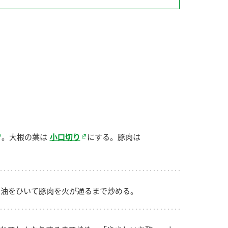
納豆の豆知識
鍋奉行マニュアル
ミツカンのCM
。大根の葉は
小口切り
にする。豚肉は
油をひいて豚肉を火が通るまで炒める。