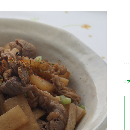
す。
テーマとし
活動を行っ
た。
MIM（ミツカンミュ
各部門が
スープ
中華
クイック調味料
レモン果汁
ふりか
ージアム）
いること
ミツカンの酢づくりの
「未来ビジ
歴史などが学べる体験
実現に向け
型博物館です。
取り組みを
す。
納豆
Fibee
キッザニア東京「ぽ
#
ん酢工房」
味ぽんやお酢について
楽しく学べるパビリオ
ンです。
ibee（ファイビ
くらしプラ酢
カンタン酢