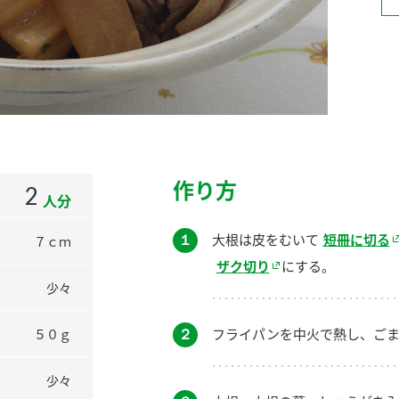
）
酢を知ろう！
すしラボ
ぽん酢サワー
作り方
2
人分
１
大根は皮をむいて
短冊に切る
７ｃｍ
ザク切り
にする。
少々
２
フライパンを中火で熱し、ごま
５０ｇ
少々