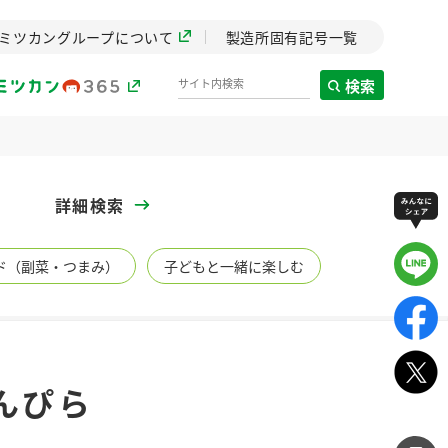
ミツカングループについて
製造所固有記号一覧
検索
製造所固有記号一覧
詳細検索
歴史
ド（副菜・つまみ）
子どもと一緒に楽しむ
までのミ
と挑戦の
します。
センター
ZENB initiative
んぴら
イブ）
料理酒
鍋用調味料
つゆ
たれ
植物を可能な限りまる
ごと使ったZENBのコン
設立。「水」を