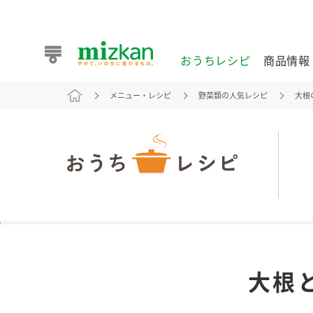
おうちレシピ
商品情報
メニュー・レシピ
野菜類の人気レシピ
大根
おうちレシピ
商品情報 トップ
企業情報 トップ
お客様相談センター トップ
ミツカン公式通販
業務用サイト
また食べたいが見つかる。ミツカンからのおすすめレシピを
大根
おうちレシピ トップ