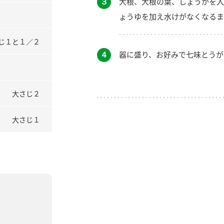
３
大根、大根の葉、しょうがを入
ょうゆを加え水けがなくなるま
じ１と１／２
４
器に盛り、お好みで七味とうが
大さじ２
大さじ１