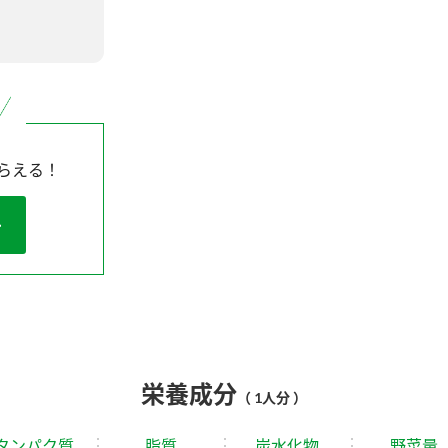
らえる！
栄養成分
（ 1人分 ）
タンパク質
脂質
炭水化物
野菜量