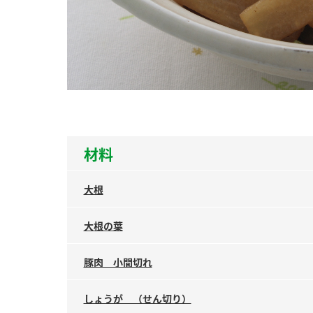
ー
お
材料
大根
大根の葉
豚肉 小間切れ
しょうが （せん切り）