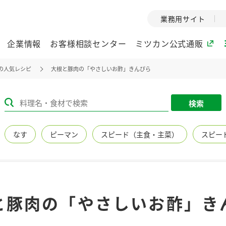
業務用サイト
企業情報
お客様相談センター
ミツカン公式通販
の人気レシピ
大根と豚肉の「やさしいお酢」きんぴら
ミツカングループについて
検索
企業理念
ミツカンの
なす
ピーマン
スピード（主食・主菜）
スピー
ミツカングループの企
創業から現在
業理念をご紹介しま
ツカンの変革
す。
歴史をご紹介
ご紹介します。
環境への取り組み
水の文化
と豚肉の「やさしいお酢」き
（アーカ
酢
調味酢
お酢ドリンク
ぽん酢
みりん風・
ミツカンの環境への取
り組みをご紹介しま
1999年