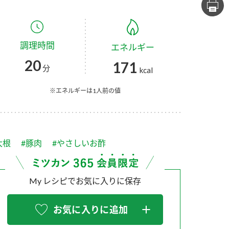
セプトをご紹介しま
た社会貢献
す。
ていまし
調理時間
エネルギー
大切にして
おいしさと健康への
け
おすしの素
炊き込みご飯の素
米飯用調味液
20
171
取り組み
分
kcal
ョン宣言」
ミツカンの研究成果と
た各部門の
おいしさと健康に役立
※エネルギーは1人前の値
ご紹介しま
つ情報をご紹介しま
す。
大根
#豚肉
#やさしいお酢
My レシピでお気に入りに保存
お気に入りに追加
お酢ドリンク
味ぽん
ぽん酢