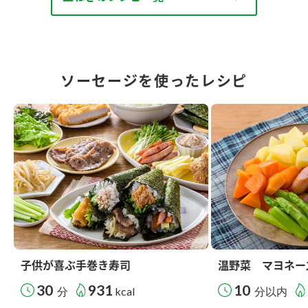
ソーセージを使ったレシピ
子供が喜ぶ手巻き寿司
温野菜 マヨネー
30
931
10
分
kcal
分以内