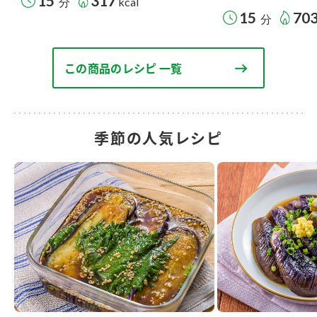
15
317
分
kcal
15
70
分
この商品のレシピ 一覧
季節の人気レシピ