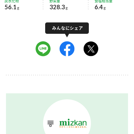
炭水化物
野菜量
食塩相当量
56.1
328.3
6.4
g
g
g