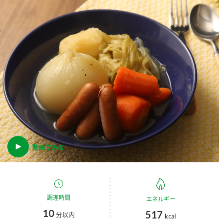
商品カテゴリ
新商品一覧
酢
調味酢
キャンペーン情報
お酢ドリンク
ぽん酢
ブランド・スペシャルサイト
ブランド・スペシャルサイト トップ
みりん風・料理酒
鍋用調味料
商品ブランドサイト
企業情報
Fibee（ファイビー）
国内事業概要
動画でみる
くらしプラ酢
つゆ
たれ
カンタン酢
ミツカングループについて
お酢ドリンク
ミツカンを知る
企業理念
スープ
中華
調理時間
エネルギー
味ぽん
10
517
分以内
kcal
ぽん酢