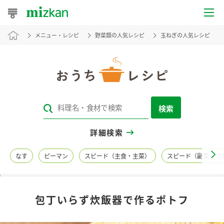
メニュー・レシピ
野菜類の人気レシピ
玉ねぎの人気レシピ
おうちレシピ
おすすめレシピ
レシピ特集
検索
レシピカテゴリ一覧
詳細検索
商品からレシピを探す
なす
ピーマン
スピード（主食・主菜）
スピード（副菜・つ
レシピ名特集
包丁いらず炊飯器で作るポトフ
商品情報