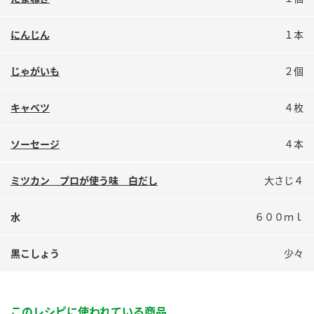
鍋奉行マニュアル
ミツカン公式通販
ミツカンのCM
キッザニア東京「ぽん酢工房」
にんじん
１本
ロングセラー商品 ＋ おすすめレシピ
じゃがいも
２個
人気商品 ＋ おすすめレシピ
キャベツ
４枚
検索
ソーセージ
４本
ミツカン プロが使う味 白だし
大さじ４
業務用サイト
ミツカングループについて
製造所固有記号一覧
水
６００ｍｌ
黒こしょう
少々
このレシピに使われている商品