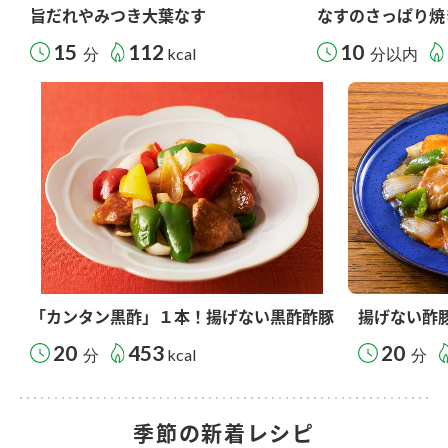
旨だれやみつき大葉なす
なすのさっぱり焼
15
112
10
分
kcal
分以内
「カンタン黒酢」１本！揚げない黒酢酢豚
揚げない酢
20
453
20
分
kcal
分
季節の新着レシピ