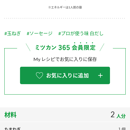
採用情報
環境への取り組み
※エネルギーは1人前の値
かおりの蔵
ミツカンの歴史
クイック調味料
レモン果汁
ニュースリリース
つゆ
水の文化センター（アーカイブ）
鍋なび
#玉ねぎ
#ソーセージ
#プロが使う味 白だし
ふりかけ
おすしの素
お客様相談センター
納豆のサイト
ZENB initiative
PIN印
お客様の声をいかしました
炊き込みご飯の素
米飯用調味液
My レシピでお気に入りに保存
三ツ判山吹
販売終了製品のご案内
千夜
MIM（ミツカンミュージアム）
お気に入りに追加
納豆
Fibee
よくあるご質問
スペシャルサイト
お酢を知ろう！
各部門が大切にしていること
お問い合わせ
すしラボ
地図から取り扱い店舗を探す
2
ぽん酢サワー
材料
人分
おいしさと健康への取り組み
納豆の豆知識
たまねぎ
１個