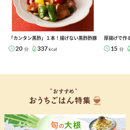
「カンタン黒酢」１本！揚げない黒酢酢豚
厚揚げで作
20
337
15
分
kcal
分