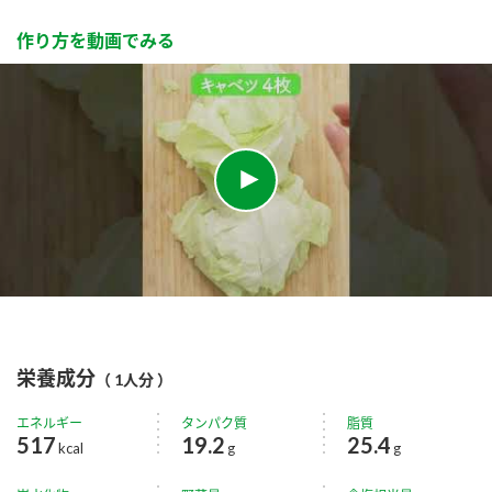
作り方を動画でみる
栄養成分
（ 1人分 ）
エネルギー
タンパク質
脂質
517
19.2
25.4
kcal
g
g