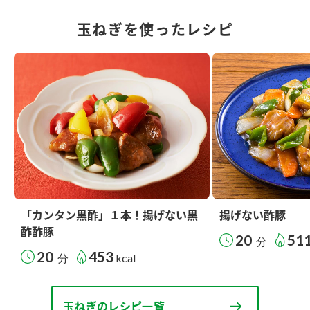
玉ねぎを使ったレシピ
「カンタン黒酢」１本！揚げない黒
揚げない酢豚
酢酢豚
20
51
分
20
453
分
kcal
玉ねぎのレシピ一覧