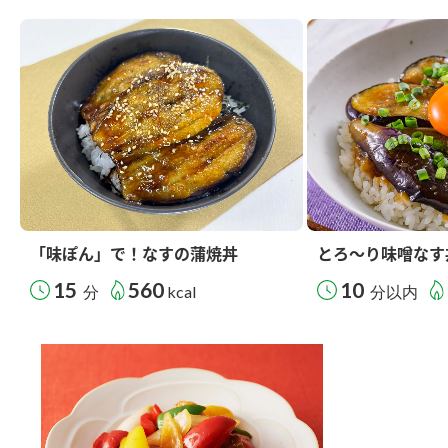
「味ぽん」で！なすの蒲焼丼
とろ～り味噌なす
15
560
10
分
kcal
分以内