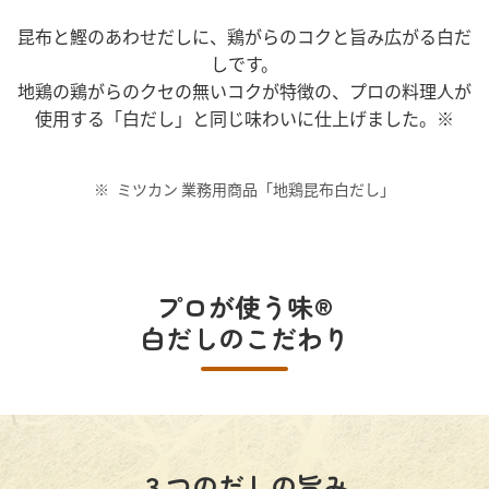
採用情報
環境への取り組み
かおりの蔵
昆布と鰹のあわせだしに、鶏がらのコクと旨み広がる白だ
ミツカンの歴史
クイック調味料
レモン果汁
ニュースリリース
しです。
つゆ
地鶏の鶏がらのクセの無いコクが特徴の、プロの料理人が
水の文化センター（アーカイブ）
鍋なび
使用する「白だし」と同じ味わいに仕上げました。※
ふりかけ
おすしの素
お客様相談センター
納豆のサイト
ZENB initiative
PIN印
ミツカン 業務用商品「地鶏昆布白だし」
お客様の声をいかしました
炊き込みご飯の素
米飯用調味液
三ツ判山吹
販売終了製品のご案内
千夜
MIM（ミツカンミュージアム）
プロが使う味®
納豆
Fibee
よくあるご質問
スペシャルサイト
白だしのこだわり
お酢を知ろう！
各部門が大切にしていること
お問い合わせ
すしラボ
地図から取り扱い店舗を探す
ぽん酢サワー
おいしさと健康への取り組み
納豆の豆知識
３つのだしの旨み