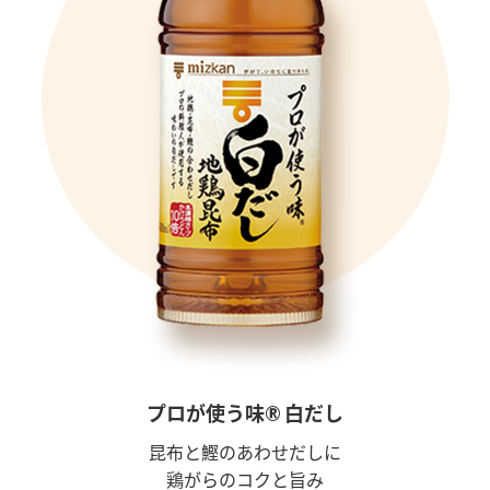
プロが使う味® 白だし
昆布と鰹のあわせだしに
鶏がらのコクと旨み