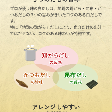
鍋奉行マニュアル
ミツカン公式通販
プロが使う味®白だしは、
地鶏の鶏がら・昆布・か
ミツカンのCM
キッザニア東京「ぽん酢工房」
つおだしの３つの旨みがきいたコクのある白だしで
ロングセラー商品 ＋ おすすめレシピ
す。
特に「地鶏の鶏がら」だしにより、魚介だけの出汁
人気商品 ＋ おすすめレシピ
ではだせない、
コクのある味わいが特徴です。
検索
業務用サイト
ミツカングループについて
製造所固有記号一覧
アレンジしやすい