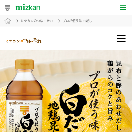
ミツカンのつゆ・たれ
プロが使う味 白だし
おうちレシピ
おすすめレシピ
レシピ特集
レシピカテゴリ一覧
商品からレシピを探す
レシピ名特集
商品情報