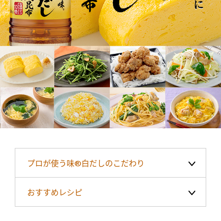
商品カテゴリ
新商品一覧
酢
調味酢
キャンペーン情報
お酢ドリンク
ぽん酢
ブランド・スペシャルサイト
ブランド・スペシャルサイト トップ
みりん風・料理酒
鍋用調味料
商品ブランドサイト
企業情報
Fibee（ファイビー）
国内事業概要
くらしプラ酢
つゆ
たれ
プロが使う味®白だしのこだわり
カンタン酢
ミツカングループについて
お酢ドリンク
おすすめレシピ
ミツカンを知る
企業理念
スープ
中華
味ぽん
ぽん酢