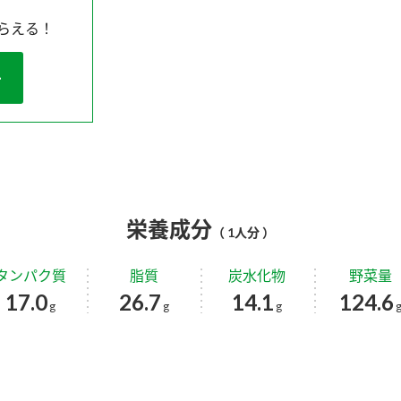
らえる！
栄養成分
（ 1人分 ）
タンパク質
脂質
炭水化物
野菜量
17.0
26.7
14.1
124.6
g
g
g