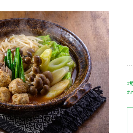
す。
テーマとし
活動を行っ
た。
MIM（ミツカンミュ
各部門が
スープ
中華
クイック調味料
レモン果汁
ふりか
ージアム）
いること
ミツカンの酢づくりの
「未来ビジ
歴史などが学べる体験
実現に向け
型博物館です。
取り組みを
す。
納豆
Fibee
キッザニア東京「ぽ
#
ん酢工房」
#
味ぽんやお酢について
楽しく学べるパビリオ
ンです。
ibee（ファイビ
くらしプラ酢
カンタン酢