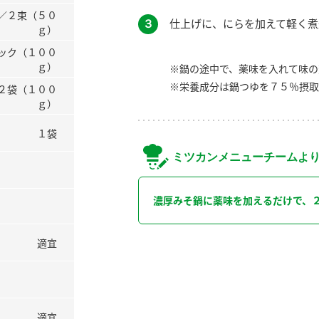
／２束（５０
３
仕上げに、にらを加えて軽く煮
ｇ）
ック（１００
ｇ）
※鍋の途中で、薬味を入れて味の
※栄養成分は鍋つゆを７５％摂取
２袋（１００
ｇ）
１袋
ミツカンメニューチームよ
濃厚みそ鍋に薬味を加えるだけで、
適宜
適宜