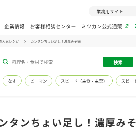
業務用サイト
企業情報
お客様相談センター
ミツカン公式通販
の人気レシピ
カンタンちょい足し！濃厚みそ鍋
ミツカングループについて
検索
企業理念
ミツカンの
なす
ピーマン
スピード（主食・主菜）
スピー
ミツカングループの企
創業から現在
業理念をご紹介しま
ツカンの変革
す。
歴史をご紹介
ご紹介します。
環境への取り組み
水の文化
ンタンちょい足し！濃厚み
（アーカ
酢
調味酢
お酢ドリンク
ぽん酢
みりん風・
ミツカンの環境への取
り組みをご紹介しま
1999年