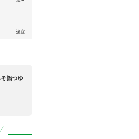
適宜
みそ鍋つゆ