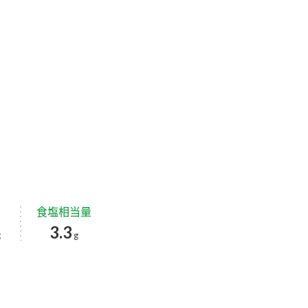
食塩相当量
3.3
g
g