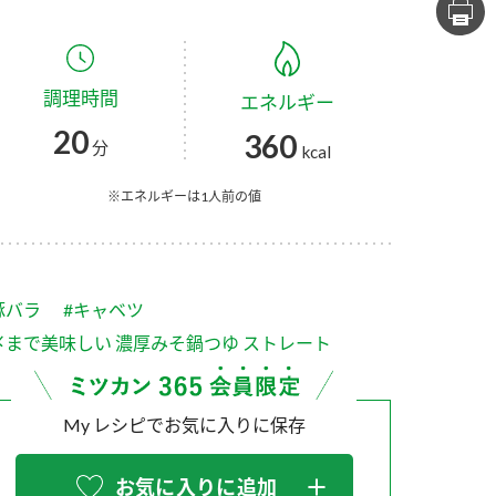
セプトをご紹介しま
た社会貢献
す。
ていまし
調理時間
エネルギー
大切にして
おいしさと健康への
け
おすしの素
炊き込みご飯の素
米飯用調味液
20
360
取り組み
分
kcal
ョン宣言」
ミツカンの研究成果と
た各部門の
おいしさと健康に役立
※エネルギーは1人前の値
ご紹介しま
つ情報をご紹介しま
す。
豚バラ
#キャベツ
〆まで美味しい 濃厚みそ鍋つゆ ストレート
My レシピでお気に入りに保存
お酢ドリンク
味ぽん
ぽん酢
お気に入りに追加