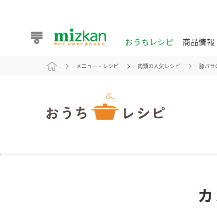
おうちレシピ
商品情報
メニュー・レシピ
肉類の人気レシピ
豚バラ
おうちレシピ
商品情報 トップ
企業情報 トップ
お客様相談センター トップ
ミツカン公式通販
業務用サイト
また食べたいが見つかる。ミツカンからのおすすめレシピを
カ
おうちレシピ トップ