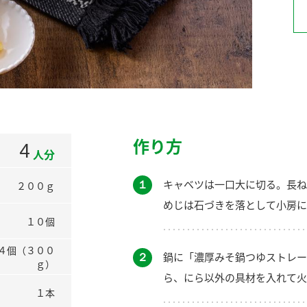
）
酢を知ろう！
すしラボ
ぽん酢サワー
作り方
4
人分
１
キャベツは一口大に切る。長ね
２００ｇ
めじは石づきを落として小房に
１０個
４個（３００
２
鍋に「濃厚みそ鍋つゆストレー
ｇ）
ら、にら以外の具材を入れて火
１本