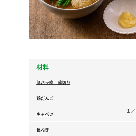
ー
お
材料
豚バラ肉 薄切り
鶏だんご
１／
キャベツ
長ねぎ