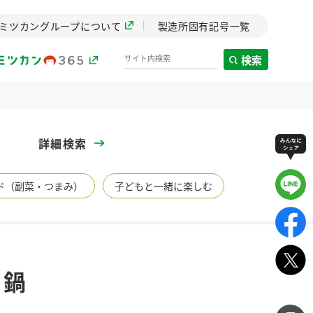
ミツカングループについて
製造所固有記号一覧
検索
製造所固有記号一覧
詳細検索
歴史
ド（副菜・つまみ）
子どもと一緒に楽しむ
までのミ
と挑戦の
します。
センター
ZENB initiative
そ鍋
イブ）
料理酒
鍋用調味料
つゆ
たれ
植物を可能な限りまる
ごと使ったZENBのコン
設立。「水」を