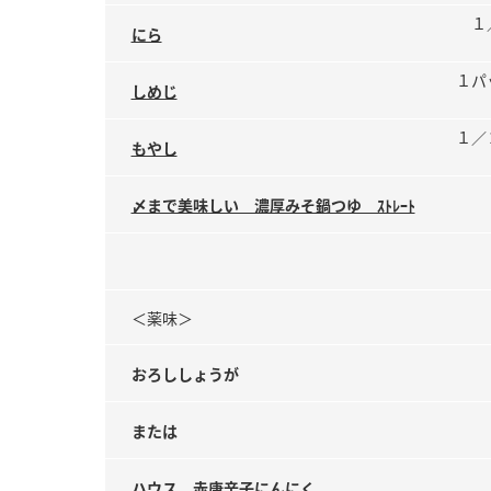
１
にら
１パ
しめじ
１／
もやし
〆まで美味しい 濃厚みそ鍋つゆ ｽﾄﾚｰﾄ
＜薬味＞
おろししょうが
または
ハウス 赤唐辛子にんにく