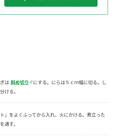
納豆の豆知識
鍋奉行マニュアル
ミツカンのCM
ぎは
斜め切り
にする。にらは５ｃｍ幅に切る。し
分ける。
ト」をよくふってから入れ、火にかける。煮立った
を通す。