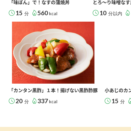
「味ぽん」で！なすの蒲焼丼
とろ～り味噌なす
15
560
10
分
kcal
分以内
「カンタン黒酢」１本！揚げない黒酢酢豚
小あじのカ
20
337
15
分
kcal
分