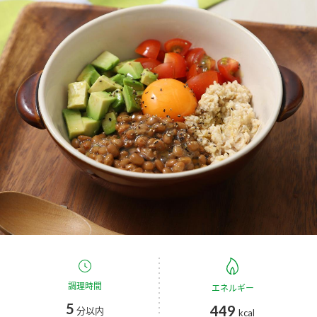
商品カテゴリ
新商品一覧
酢
調味酢
キャンペーン情報
お酢ドリンク
ぽん酢
ブランド・スペシャルサイト
ブランド・スペシャルサイト トップ
みりん風・料理酒
鍋用調味料
商品ブランドサイト
企業情報
Fibee（ファイビー）
国内事業概要
くらしプラ酢
つゆ
たれ
カンタン酢
ミツカングループについて
お酢ドリンク
ミツカンを知る
企業理念
スープ
中華
調理時間
エネルギー
味ぽん
5
449
分以内
kcal
ぽん酢