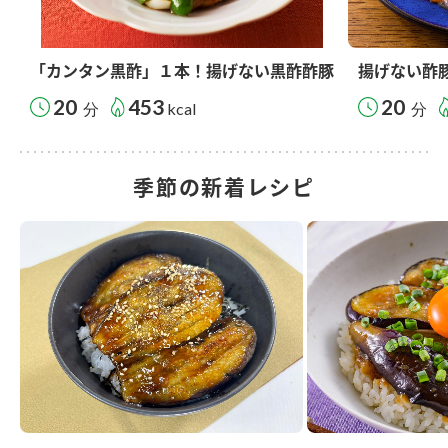
「カンタン黒酢」１本！揚げない黒酢酢豚
揚げない酢
20
453
20
分
kcal
分
季節の新着レシピ