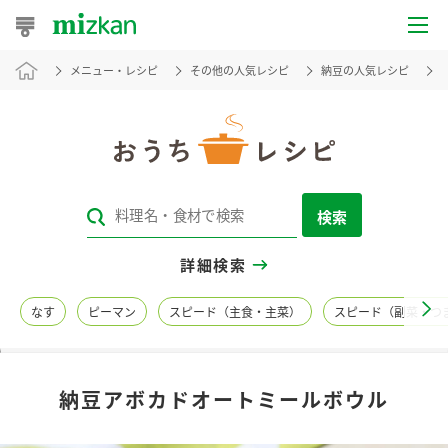
メニュー・レシピ
その他の人気レシピ
納豆の人気レシピ
おうちレシピ
おすすめレシピ
レシピ特集
検索
レシピカテゴリ一覧
詳細検索
商品からレシピを探す
なす
ピーマン
スピード（主食・主菜）
スピード（副菜・つ
レシピ名特集
納豆アボカドオートミールボウル
商品情報