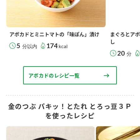
アボカドとミニトマトの「味ぽん」漬け
まぐろとアボ
し
5
174
分以内
kcal
20
分
アボカドのレシピ一覧
金のつぶ パキッ！とたれ とろっ豆３Ｐ
を使ったレシピ