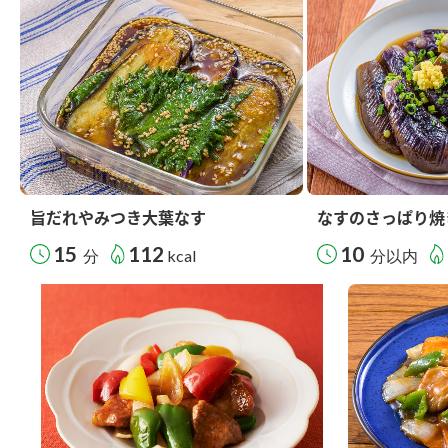
旨だれやみつき大葉なす
なすのさっぱり焼
15
112
10
分
kcal
分以内