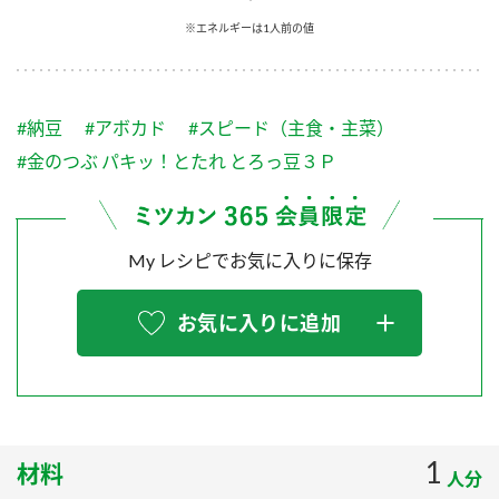
採用情報
環境への取り組み
※エネルギーは1人前の値
かおりの蔵
ミツカンの歴史
クイック調味料
レモン果汁
ニュースリリース
つゆ
水の文化センター（アーカイブ）
鍋なび
#納豆
#アボカド
#スピード（主食・主菜）
ふりかけ
おすしの素
お客様相談センター
納豆のサイト
#金のつぶ パキッ！とたれ とろっ豆３Ｐ
ZENB initiative
PIN印
お客様の声をいかしました
炊き込みご飯の素
米飯用調味液
三ツ判山吹
My レシピでお気に入りに保存
販売終了製品のご案内
千夜
MIM（ミツカンミュージアム）
納豆
Fibee
よくあるご質問
お気に入りに追加
スペシャルサイト
お酢を知ろう！
各部門が大切にしていること
お問い合わせ
すしラボ
地図から取り扱い店舗を探す
ぽん酢サワー
おいしさと健康への取り組み
1
材料
納豆の豆知識
人分