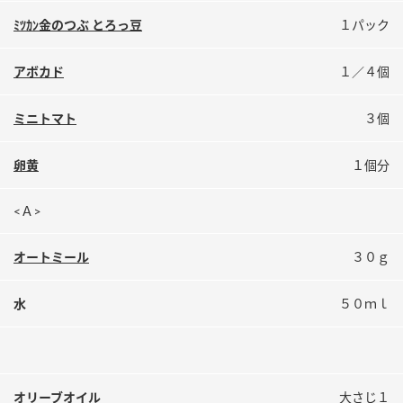
鍋奉行マニュアル
ミツカン公式通販
ﾐﾂｶﾝ金のつぶ とろっ豆
１パック
ミツカンのCM
キッザニア東京「ぽん酢工房」
アボカド
１／４個
ロングセラー商品 ＋ おすすめレシピ
人気商品 ＋ おすすめレシピ
ミニトマト
３個
卵黄
１個分
検索
<Ａ>
業務用サイト
ミツカングループについて
製造所固有記号一覧
オートミール
３０ｇ
水
５０ｍｌ
オリーブオイル
大さじ１