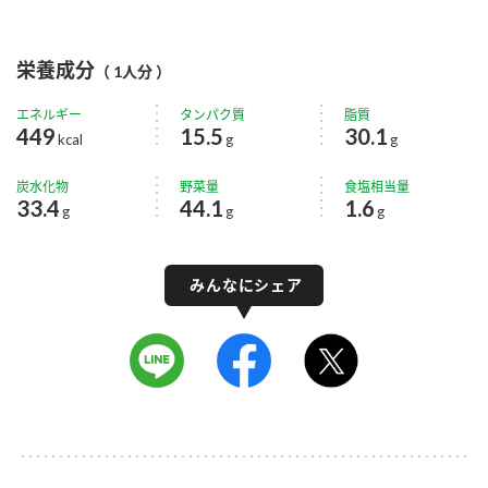
栄養成分
（ 1人分 ）
エネルギー
タンパク質
脂質
449
15.5
30.1
kcal
g
g
炭水化物
野菜量
食塩相当量
33.4
44.1
1.6
g
g
g