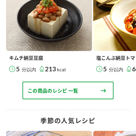
キムチ納豆豆腐
塩こんぶ納豆トマ
5
213
5
6
分以内
kcal
分以内
この商品のレシピ 一覧
季節の人気レシピ