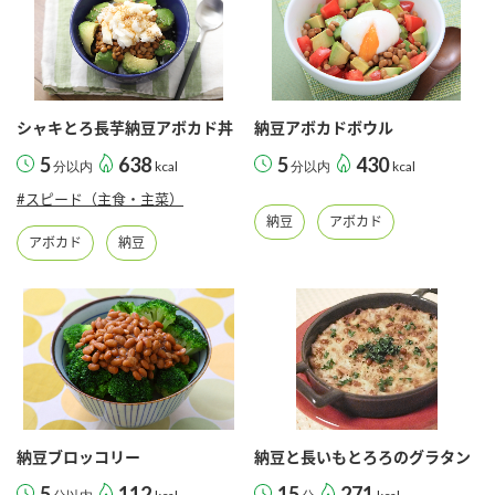
シャキとろ長芋納豆アボカド丼
納豆アボカドボウル
5
638
5
430
分以内
kcal
分以内
kcal
#スピード（主食・主菜）
納豆
アボカド
アボカド
納豆
納豆ブロッコリー
納豆と長いもとろろのグラタン
5
112
15
271