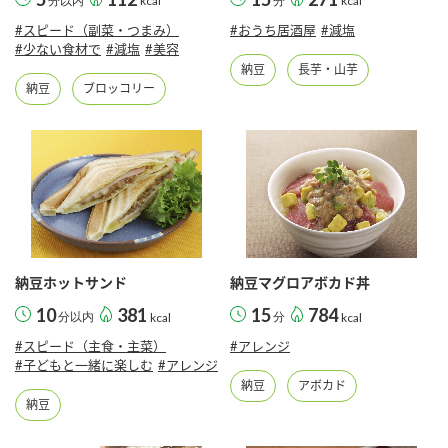
分以内
kcal
分
kcal
#スピード（副菜・つまみ）
#おうち居酒屋
#減塩
#少ない食材で
#減塩
#美容
納豆
長芋・山芋
納豆
ブロッコリー
納豆ホットサンド
納豆マグロアボカド丼
10
381
15
784
分以内
kcal
分
kcal
#スピード（主食・主菜）
#アレンジ
#子どもと一緒に楽しむ
#アレンジ
納豆
アボカド
納豆