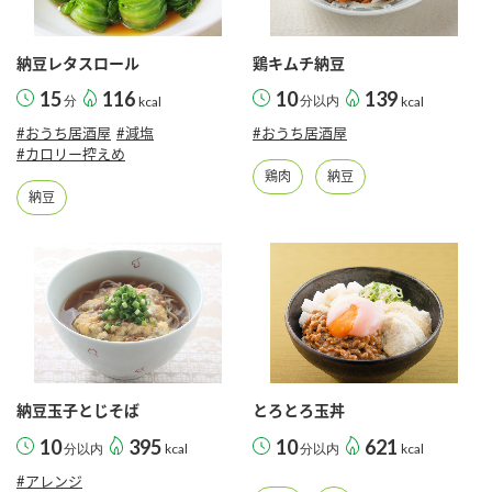
納豆レタスロール
鶏キムチ納豆
15
116
10
139
分
kcal
分以内
kcal
#おうち居酒屋
#減塩
#おうち居酒屋
#カロリー控えめ
鶏肉
納豆
納豆
納豆玉子とじそば
とろとろ玉丼
10
395
10
621
分以内
kcal
分以内
kcal
#アレンジ