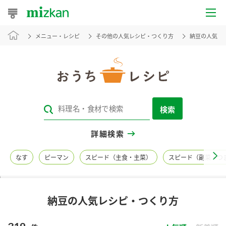
メニュー・レシピ
その他の人気レシピ・つくり方
納豆の人気レ
おうちレシピ
おすすめレシピ
レシピ特集
検索
レシピカテゴリ一覧
詳細検索
商品からレシピを探す
なす
ピーマン
スピード（主食・主菜）
スピード（副菜・つ
レシピ名特集
納豆の人気レシピ・つくり方
商品情報