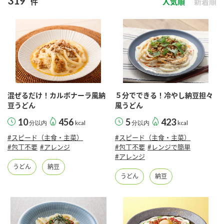
319
件
人気順
新着順
商品カテゴリ
新商品一覧
酢
調味酢
キャンペーン情報
お酢ドリンク
ぽん酢
ブランド・スペシャルサイト
混ぜるだけ！カルボナーラ風納
５分でできる！冷やし納豆担々
ブランド・スペシャルサイト トップ
豆うどん
風うどん
みりん風・料理酒
鍋用調味料
10
456
5
423
商品ブランドサイト
分以内
kcal
分以内
kcal
企業情報
Fibee（ファイビー）
#スピード（主食・主菜）
#スピード（主食・主菜）
#包丁不要
#アレンジ
#包丁不要
#レンジで簡単
国内事業概要
くらしプラ酢
#アレンジ
つゆ
たれ
うどん
納豆
カンタン酢
ミツカングループについて
うどん
納豆
お酢ドリンク
ミツカンを知る
企業理念
スープ
中華
味ぽん
ぽん酢