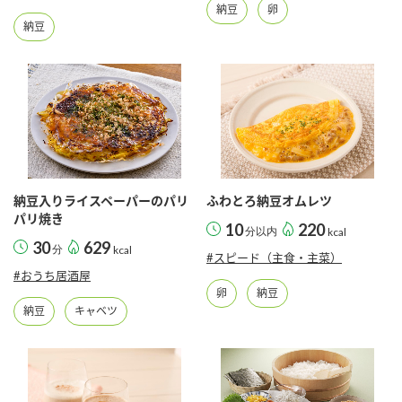
納豆
卵
納豆
納豆入りライスペーパーのパリ
ふわとろ納豆オムレツ
パリ焼き
10
220
分以内
kcal
30
629
分
kcal
#スピード（主食・主菜）
#おうち居酒屋
卵
納豆
納豆
キャベツ