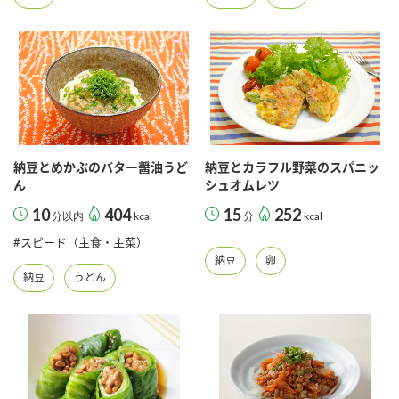
納豆とめかぶのバター醤油うど
納豆とカラフル野菜のスパニッ
ん
シュオムレツ
10
404
15
252
分以内
kcal
分
kcal
#スピード（主食・主菜）
納豆
卵
納豆
うどん