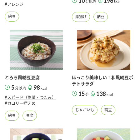
10
196
分以内
kcal
鍋奉行マニュアル
#アレンジ
ミツカン公式通販
ミツカンのCM
キッザニア東京「ぽん酢工房」
納豆
厚揚げ
納豆
ロングセラー商品 ＋ おすすめレシピ
人気商品 ＋ おすすめレシピ
検索
とろろ風納豆豆腐
ほっこり美味しい！和風納豆ポ
業務用サイト
ミツカングループについて
製造所固有記号一覧
テトサラダ
5
98
分以内
kcal
15
138
分
kcal
#スピード（副菜・つまみ）
#カロリー控えめ
じゃがいも
納豆
納豆
豆腐