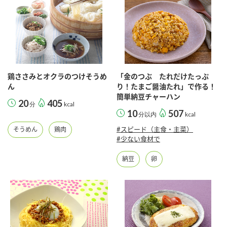
鶏ささみとオクラのつけそうめ
「金のつぶ たれだけたっぷ
ん
り！たまご醤油たれ」で作る！
簡単納豆チャーハン
20
405
分
kcal
10
507
分以内
kcal
#スピード（主食・主菜）
そうめん
鶏肉
#少ない食材で
納豆
卵