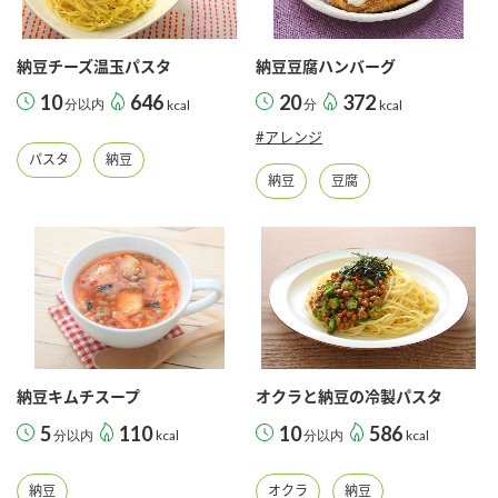
納豆チーズ温玉パスタ
納豆豆腐ハンバーグ
10
646
20
372
分以内
kcal
分
kcal
#アレンジ
パスタ
納豆
納豆
豆腐
納豆キムチスープ
オクラと納豆の冷製パスタ
5
110
10
586
分以内
kcal
分以内
kcal
納豆
オクラ
納豆