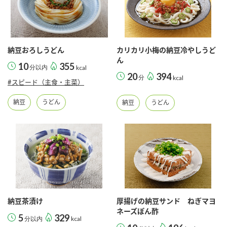
採用情報
環境への取り組み
かおりの蔵
ミツカンの歴史
クイック調味料
レモン果汁
ニュースリリース
つゆ
水の文化センター（アーカイブ）
納豆おろしうどん
カリカリ小梅の納豆冷やしうど
鍋なび
ふりかけ
おすしの素
ん
10
355
分以内
kcal
お客様相談センター
納豆のサイト
20
394
分
kcal
#スピード（主食・主菜）
ZENB initiative
PIN印
お客様の声をいかしました
炊き込みご飯の素
米飯用調味液
納豆
うどん
納豆
うどん
三ツ判山吹
販売終了製品のご案内
千夜
MIM（ミツカンミュージアム）
納豆
Fibee
よくあるご質問
スペシャルサイト
お酢を知ろう！
各部門が大切にしていること
お問い合わせ
すしラボ
地図から取り扱い店舗を探す
ぽん酢サワー
納豆茶漬け
厚揚げの納豆サンド ねぎマヨ
おいしさと健康への取り組み
ネーズぽん酢
納豆の豆知識
5
329
分以内
kcal