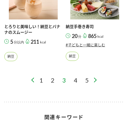
とろりと美味しい！納豆とバナ
納豆手巻き寿司
ナのスムージー
20
865
分
kcal
5
211
分以内
kcal
#子どもと一緒に楽しむ
納豆
納豆
1
2
3
4
5
関連キーワード