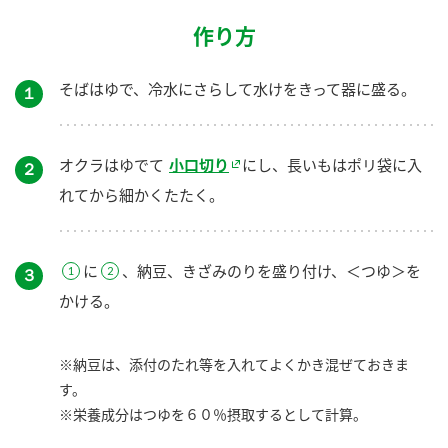
作り方
そばはゆで、冷水にさらして水けをきって器に盛る。
１
オクラはゆでて
小口切り
にし、長いもはポリ袋に入
２
れてから細かくたたく。
に
、納豆、きざみのりを盛り付け、＜つゆ＞を
３
かける。
※納豆は、添付のたれ等を入れてよくかき混ぜておきま
す。
※栄養成分はつゆを６０％摂取するとして計算。