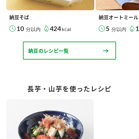
納豆そば
納豆オートミール
10
424
5
分以内
kcal
分以内
納豆のレシピ一覧
長芋・山芋を使ったレシピ