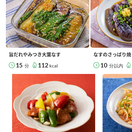
旨だれやみつき大葉なす
なすのさっぱり焼
15
112
10
分
kcal
分以内