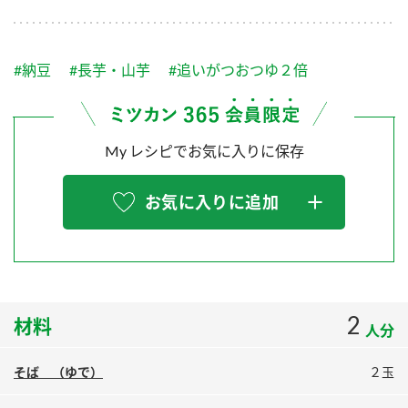
採用情報
環境への取り組み
かおりの蔵
ミツカンの歴史
クイック調味料
レモン果汁
ニュースリリース
つゆ
#納豆
#長芋・山芋
#追いがつおつゆ２倍
水の文化センター（アーカイブ）
鍋なび
ふりかけ
おすしの素
お客様相談センター
納豆のサイト
My レシピでお気に入りに保存
ZENB initiative
PIN印
お客様の声をいかしました
炊き込みご飯の素
米飯用調味液
三ツ判山吹
お気に入りに追加
販売終了製品のご案内
千夜
MIM（ミツカンミュージアム）
納豆
Fibee
よくあるご質問
スペシャルサイト
お酢を知ろう！
各部門が大切にしていること
お問い合わせ
2
材料
すしラボ
人分
地図から取り扱い店舗を探す
ぽん酢サワー
そば （ゆで）
２玉
おいしさと健康への取り組み
納豆の豆知識