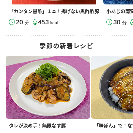
「カンタン黒酢」１本！揚げない黒酢酢豚
小あじの南
20
453
30
分
kcal
分
季節の新着レシピ
タレが決め手！無限なす豚
「味ぽん」で！な