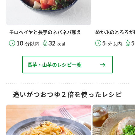
モロヘイヤと長芋のネバネバ和え
めかぶのとろろが
10
32
5
5
分以内
kcal
分以内
長芋・山芋のレシピ一覧
追いがつおつゆ２倍を使ったレシピ