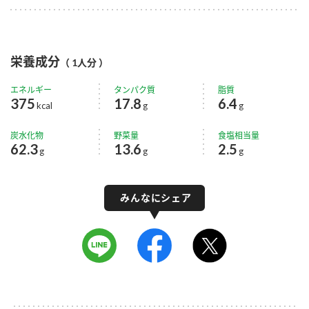
栄養成分
（ 1人分 ）
エネルギー
タンパク質
脂質
375
17.8
6.4
kcal
g
g
炭水化物
野菜量
食塩相当量
62.3
13.6
2.5
g
g
g