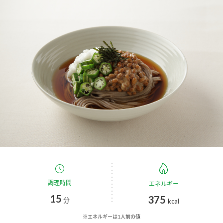
商品カテゴリ
新商品一覧
酢
調味酢
キャンペーン情報
お酢ドリンク
ぽん酢
ブランド・スペシャルサイト
ブランド・スペシャルサイト トップ
みりん風・料理酒
鍋用調味料
商品ブランドサイト
企業情報
Fibee（ファイビー）
国内事業概要
くらしプラ酢
つゆ
たれ
カンタン酢
ミツカングループについて
調理時間
エネルギー
お酢ドリンク
15
375
ミツカンを知る
企業理念
スープ
中華
分
kcal
味ぽん
※エネルギーは1人前の値
ぽん酢