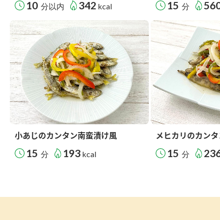
10
342
15
56
分以内
kcal
分
小あじのカンタン南蛮漬け風
メヒカリのカンタ
15
193
15
23
分
kcal
分