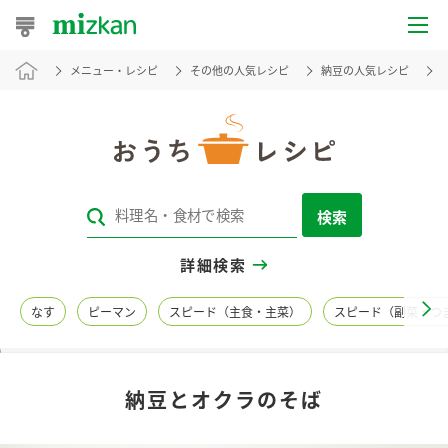
メニュー・レシピ
その他の人気レシピ
納豆の人気レシピ
おうちレシピ
おすすめレシピ
レシピ特集
検索
レシピカテゴリ一覧
詳細検索
商品からレシピを探す
なす
ピーマン
スピード（主食・主菜）
スピード（副菜・つ
レシピ名特集
納豆とオクラのそば
商品情報