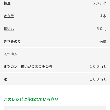
鍋奉行マニュアル
納豆
２パック
ミツカン公式通販
ミツカンのCM
キッザニア東京「ぽん酢工房」
オクラ
４本
ロングセラー商品 ＋ おすすめレシピ
長いも
５０ｇ
人気商品 ＋ おすすめレシピ
きざみのり
適量
検索
＜つゆ＞
業務用サイト
ミツカングループについて
製造所固有記号一覧
ミツカン 追いがつおつゆ２倍
１００ｍｌ
水
１００ｍｌ
このレシピに使われている商品