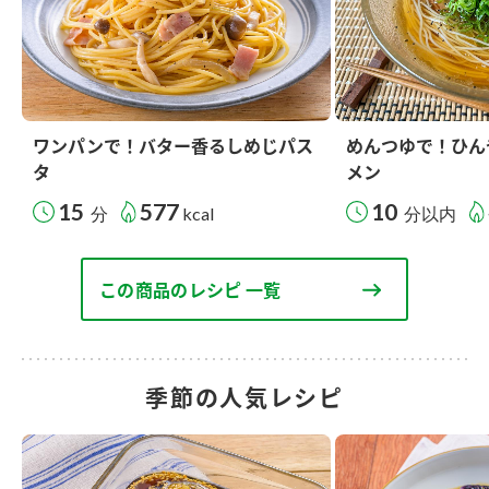
ワンパンで！バター香るしめじパス
めんつゆで！ひん
タ
メン
15
577
10
分
kcal
分以内
この商品のレシピ 一覧
季節の人気レシピ