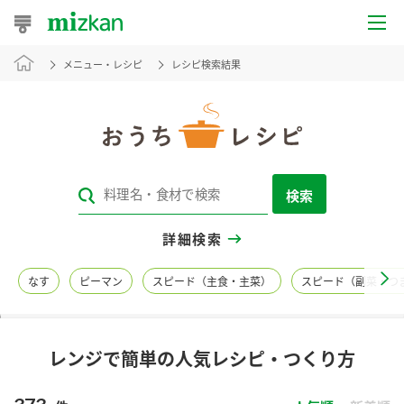
メニュー・レシピ
レシピ検索結果
おうちレシピ
おすすめレシピ
レシピ特集
検索
レシピカテゴリ一覧
詳細検索
商品からレシピを探す
なす
ピーマン
スピード（主食・主菜）
スピード（副菜・つ
レシピ名特集
レンジで簡単の人気レシピ・つくり方
商品情報