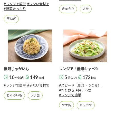
#レンジで簡単
#少ない食材で
#野菜たっぷり
きゅうり
人参
玉ねぎ
無限じゃがいも
レンジで！無限キャベツ
10
149
5
172
分以内
kcal
分以内
kcal
#レンジで簡単
#少ない食材で
#スピード（副菜・つまみ）
#作りおき
#包丁不要
#レンジで簡単
じゃがいも
ツナ缶
ツナ缶
キャベツ