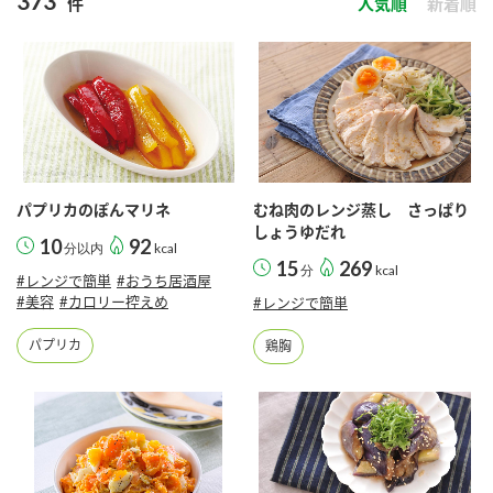
373
件
人気順
新着順
商品カテゴリ
新商品一覧
酢
調味酢
キャンペーン情報
お酢ドリンク
ぽん酢
ブランド・スペシャルサイト
パプリカのぽんマリネ
むね肉のレンジ蒸し さっぱり
ブランド・スペシャルサイト トップ
しょうゆだれ
10
92
分以内
kcal
みりん風・料理酒
鍋用調味料
15
269
商品ブランドサイト
分
kcal
企業情報
#レンジで簡単
#おうち居酒屋
Fibee（ファイビー）
#美容
#カロリー控えめ
#レンジで簡単
国内事業概要
くらしプラ酢
パプリカ
鶏胸
つゆ
たれ
カンタン酢
ミツカングループについて
お酢ドリンク
ミツカンを知る
企業理念
スープ
中華
味ぽん
ぽん酢