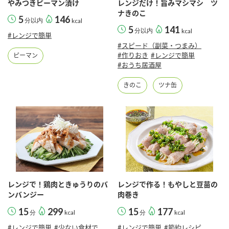
やみつきピーマン漬け
レンジだけ！旨みマシマシ ツ
ナきのこ
5
146
分以内
kcal
5
141
分以内
kcal
#レンジで簡単
#スピード（副菜・つまみ）
#作りおき
#レンジで簡単
ピーマン
#おうち居酒屋
きのこ
ツナ缶
レンジで！鶏肉ときゅうりのバ
レンジで作る！もやしと豆苗の
ンバンジー
肉巻き
15
299
15
177
分
kcal
分
kcal
#レンジで簡単
#少ない食材で
#レンジで簡単
#節約レシピ