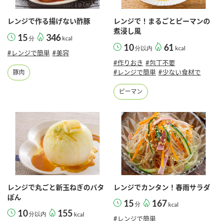
レンジで作る揚げない酢豚
レンジで！まるごとピーマンの
煮浸し風
15
346
分
kcal
10
61
分以内
kcal
#レンジで簡単
#美容
#作りおき
#包丁不要
#レンジで簡単
#少ない食材で
豚肉
ピーマン
レンジで丸ごと新玉ねぎのバタ
レンジでカンタン！春雨サラダ
ぽん
15
167
分
kcal
10
155
分以内
kcal
#レンジで簡単