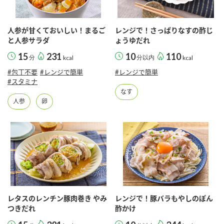
採用情報
環境への取り組み
かおりの蔵
ミツカンの歴史
クイック調味料
レモン果汁
ニュースリリース
人参が甘くておいしい！まるご
レンジで！さっぱりなすの酢じ
つゆ
と人参サラダ
ょうゆだれ
水の文化センター（アーカイブ）
鍋なび
15
231
10
110
分
ふりかけ
kcal
分以内
おすしの素
kcal
お客様相談センター
納豆のサイト
#包丁不要
#レンジで簡単
#レンジで簡単
#スタミナ
ZENB initiative
PIN印
なす
お客様の声をいかしました
炊き込みご飯の素
米飯用調味液
人参
卵
三ツ判山吹
販売終了製品のご案内
千夜
MIM（ミツカンミュージアム）
納豆
Fibee
よくあるご質問
スペシャルサイト
お酢を知ろう！
各部門が大切にしていること
お問い合わせ
すしラボ
地図から取り扱い店舗を探す
ぽん酢サワー
レタスのレンチン豚肉巻き やみ
レンジで！豚バラもやしのぽん
おいしさと健康への取り組み
つきだれ
酢かけ
納豆の豆知識