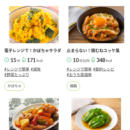
電子レンジで！かぼちゃサラダ
止まらない！鶏むねユッケ風
15
171
10
348
分
kcal
分以内
kcal
#レンジで簡単
#減塩
#レンジで簡単
#節約レシピ
#野菜たっぷり
#おうち居酒屋
かぼちゃ
鶏胸