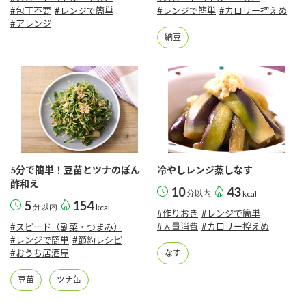
#包丁不要
#レンジで簡単
#レンジで簡単
#カロリー控えめ
#アレンジ
納豆
5分で簡単！豆苗とツナのぽん
冷やしレンジ蒸しなす
酢和え
10
43
分以内
kcal
5
154
分以内
kcal
#作りおき
#レンジで簡単
#大量消費
#カロリー控えめ
#スピード（副菜・つまみ）
#レンジで簡単
#節約レシピ
#おうち居酒屋
なす
豆苗
ツナ缶