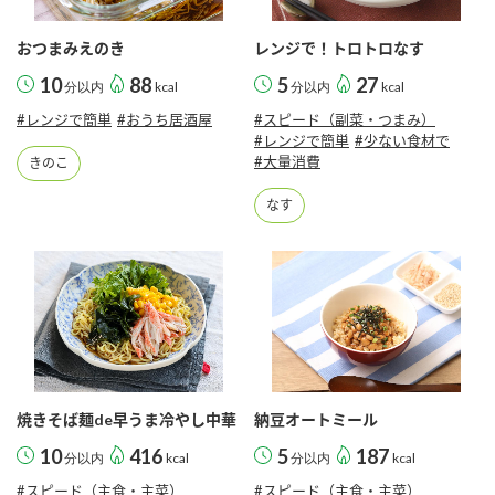
おつまみえのき
レンジで！トロトロなす
10
88
5
27
分以内
kcal
分以内
kcal
#レンジで簡単
#おうち居酒屋
#スピード（副菜・つまみ）
#レンジで簡単
#少ない食材で
#大量消費
きのこ
なす
焼きそば麺de早うま冷やし中華
納豆オートミール
10
416
5
187
分以内
kcal
分以内
kcal
#スピード（主食・主菜）
#スピード（主食・主菜）