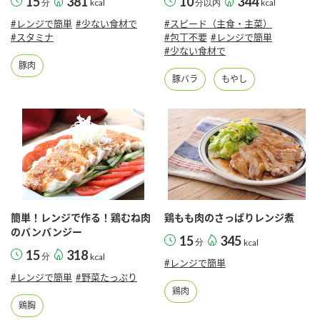
15
381
10
344
分
kcal
分以内
kcal
鍋奉行マニュアル
ミツカン公式通販
#レンジで簡単
#少ない食材で
#スピード（主食・主菜）
ミツカンのCM
キッザニア東京「ぽん酢工房」
#スタミナ
#包丁不要
#レンジで簡単
#少ない食材で
ロングセラー商品 ＋ おすすめレシピ
豚肉
豚バラ
もやし
人気商品 ＋ おすすめレシピ
検索
業務用サイト
ミツカングループについて
製造所固有記号一覧
簡単！レンジで作る！鶏むね肉
鶏もも肉のさっぱりレンジ煮
のバンバンジー
15
345
分
kcal
15
318
分
kcal
#レンジで簡単
#レンジで簡単
#野菜たっぷり
鶏肉
鶏胸