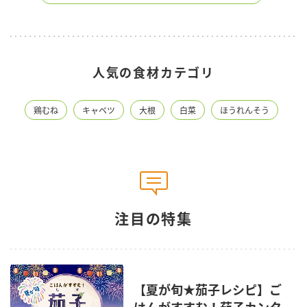
人気の食材カテゴリ
鶏むね
キャベツ
大根
白菜
ほうれんそう
注目の特集
【夏が旬★茄子レシピ】ご