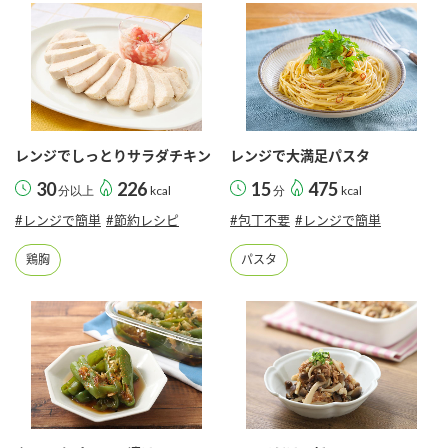
レンジでしっとりサラダチキン
レンジで大満足パスタ
30
226
15
475
分以上
kcal
分
kcal
#レンジで簡単
#節約レシピ
#包丁不要
#レンジで簡単
鶏胸
パスタ