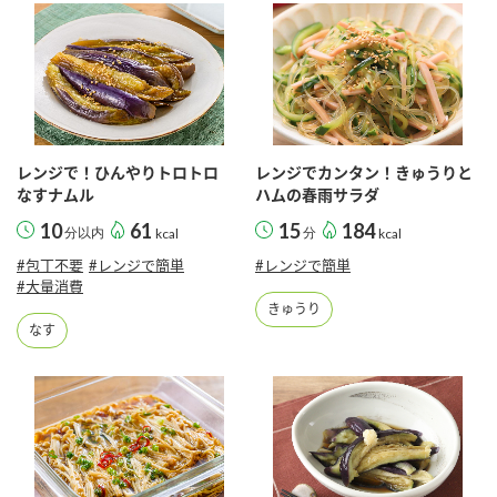
レンジで！ひんやりトロトロ
レンジでカンタン！きゅうりと
なすナムル
ハムの春雨サラダ
10
61
15
184
分以内
kcal
分
kcal
#包丁不要
#レンジで簡単
#レンジで簡単
#大量消費
きゅうり
なす