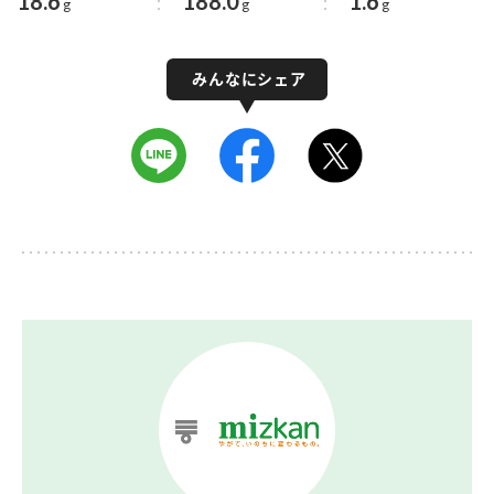
18.6
188.0
1.6
g
g
g