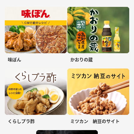
味ぽん
かおりの蔵
くらしプラ酢
ミツカン 納豆のサイト