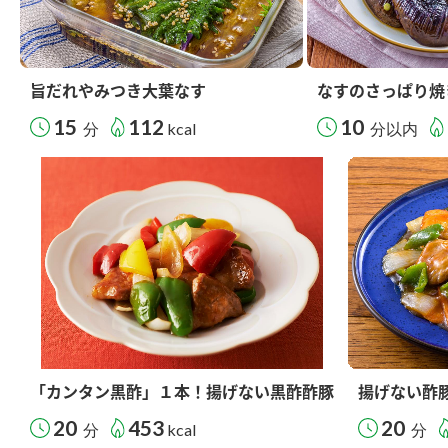
旨だれやみつき大葉なす
なすのさっぱり焼
15
112
10
分
kcal
分以内
「カンタン黒酢」１本！揚げない黒酢酢豚
揚げない酢
20
453
20
分
kcal
分