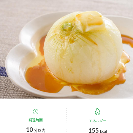
商品カテゴリ
新商品一覧
酢
調味酢
キャンペーン情報
お酢ドリンク
ぽん酢
ブランド・スペシャルサイト
ブランド・スペシャルサイト トップ
みりん風・料理酒
鍋用調味料
商品ブランドサイト
企業情報
Fibee（ファイビー）
国内事業概要
くらしプラ酢
つゆ
たれ
カンタン酢
ミツカングループについて
お酢ドリンク
ミツカンを知る
企業理念
スープ
中華
調理時間
エネルギー
味ぽん
10
155
分以内
kcal
ぽん酢