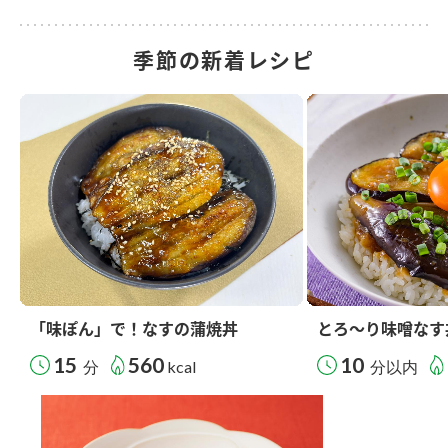
季節の新着レシピ
「味ぽん」で！なすの蒲焼丼
とろ～り味噌なす
15
560
10
分
kcal
分以内