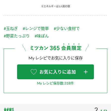
採用情報
環境への取り組み
※エネルギーは1人前の値
かおりの蔵
ミツカンの歴史
クイック調味料
レモン果汁
ニュースリリース
つゆ
水の文化センター（アーカイブ）
鍋なび
#玉ねぎ
#レンジで簡単
#少ない食材で
ふりかけ
おすしの素
お客様相談センター
納豆のサイト
#野菜たっぷり
#味ぽん
ZENB initiative
PIN印
お客様の声をいかしました
炊き込みご飯の素
米飯用調味液
三ツ判山吹
My レシピでお気に入りに保存
販売終了製品のご案内
千夜
MIM（ミツカンミュージアム）
納豆
Fibee
よくあるご質問
お気に入りに追加
スペシャルサイト
お酢を知ろう！
各部門が大切にしていること
お問い合わせ
My レシピ保存数:318件
すしラボ
地図から取り扱い店舗を探す
ぽん酢サワー
おいしさと健康への取り組み
納豆の豆知識
2
材料