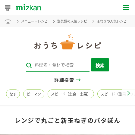
メニュー・レシピ
野菜類の人気レシピ
玉ねぎの人気レシピ
おうちレシピ
おすすめレシピ
レシピ特集
検索
レシピカテゴリ一覧
詳細検索
商品からレシピを探す
なす
ピーマン
スピード（主食・主菜）
スピード（副菜・つ
レシピ名特集
レンジで丸ごと新玉ねぎのバタぽん
商品情報