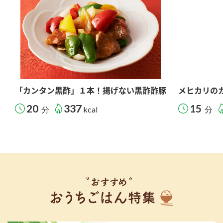
「カンタン黒酢」１本！揚げない黒酢酢豚
メヒカリの
20
337
15
分
kcal
分