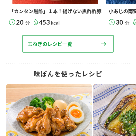
「カンタン黒酢」１本！揚げない黒酢酢豚
小あじの南
20
453
30
分
kcal
分
玉ねぎのレシピ一覧
味ぽんを使ったレシピ