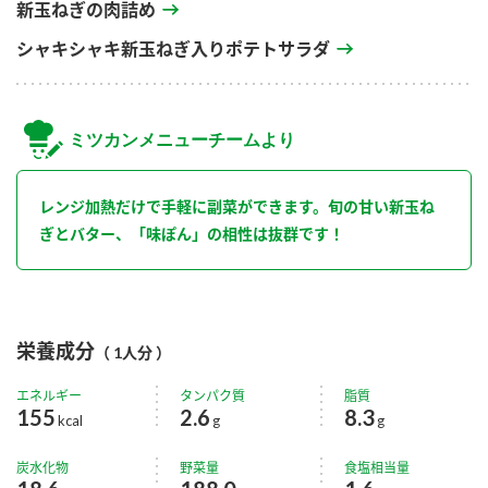
新玉ねぎの肉詰め
シャキシャキ新玉ねぎ入りポテトサラダ
ミツカンメニューチームより
レンジ加熱だけで手軽に副菜ができます。旬の甘い新玉ね
ぎとバター、「味ぽん」の相性は抜群です！
栄養成分
（ 1人分 ）
エネルギー
タンパク質
脂質
155
2.6
8.3
kcal
g
g
炭水化物
野菜量
食塩相当量