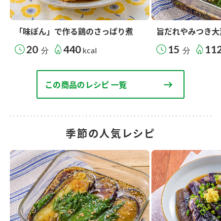
「味ぽん」で作る鶏のさっぱり煮
旨だれやみつき大
20
440
15
11
分
kcal
分
この商品のレシピ 一覧
季節の人気レシピ