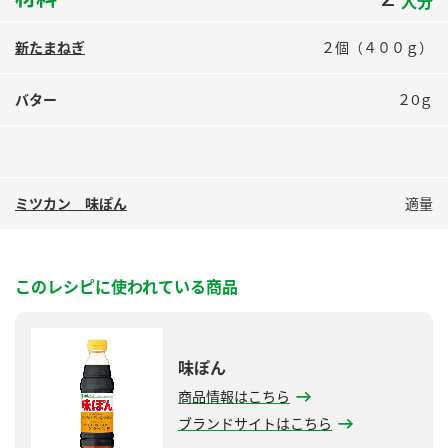
人分
鍋奉行マニュアル
ミツカン公式通販
ミツカンのCM
キッザニア東京「ぽん酢工房」
新たまねぎ
２個（４００ｇ）
ロングセラー商品 ＋ おすすめレシピ
バター
２0ｇ
人気商品 ＋ おすすめレシピ
ミツカン 味ぽん
適量
検索
業務用サイト
ミツカングループについて
製造所固有記号一覧
このレシピに使われている商品
味ぽん
商品情報はこちら
ブランドサイトはこちら