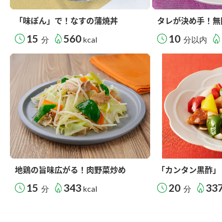
「味ぽん」で！なすの蒲焼丼
タレが決め手！無
15
560
10
分
kcal
分以内
地鶏の旨味広がる！肉野菜炒め
「カンタン黒酢」
15
343
20
33
分
kcal
分