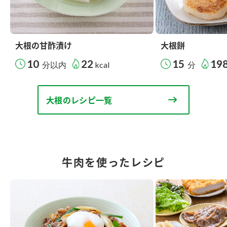
大根の甘酢漬け
大根餅
10
22
15
19
分以内
kcal
分
大根のレシピ一覧
牛肉を使ったレシピ