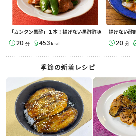
「カンタン黒酢」１本！揚げない黒酢酢豚
揚げない酢
20
453
20
分
kcal
分
季節の新着レシピ