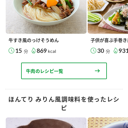
牛すき風のっけそうめん
子供が喜ぶ手巻き
15
869
30
93
分
kcal
分
牛肉のレシピ一覧
ほんてり みりん風調味料を使ったレシ
ピ