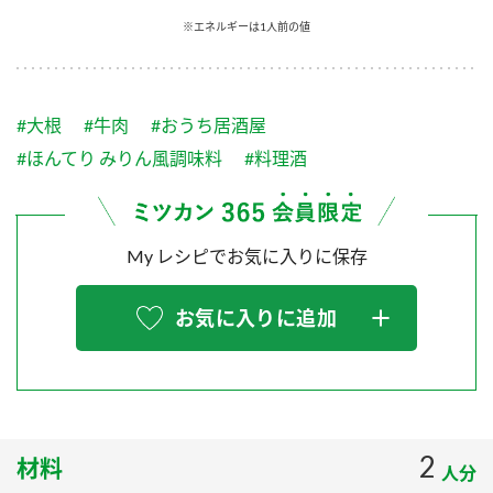
採用情報
環境への取り組み
※エネルギーは1人前の値
かおりの蔵
ミツカンの歴史
クイック調味料
レモン果汁
ニュースリリース
つゆ
水の文化センター（アーカイブ）
鍋なび
#大根
#牛肉
#おうち居酒屋
ふりかけ
おすしの素
お客様相談センター
納豆のサイト
#ほんてり みりん風調味料
#料理酒
ZENB initiative
PIN印
お客様の声をいかしました
炊き込みご飯の素
米飯用調味液
三ツ判山吹
My レシピでお気に入りに保存
販売終了製品のご案内
千夜
MIM（ミツカンミュージアム）
納豆
Fibee
よくあるご質問
お気に入りに追加
スペシャルサイト
お酢を知ろう！
各部門が大切にしていること
お問い合わせ
すしラボ
地図から取り扱い店舗を探す
ぽん酢サワー
おいしさと健康への取り組み
2
材料
納豆の豆知識
人分