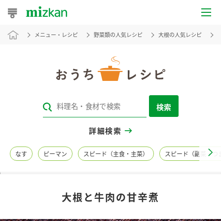
メニュー・レシピ
野菜類の人気レシピ
大根の人気レシピ
おうちレシピ
おすすめレシピ
レシピ特集
検索
レシピカテゴリ一覧
詳細検索
商品からレシピを探す
なす
ピーマン
スピード（主食・主菜）
スピード（副菜・つ
レシピ名特集
大根と牛肉の甘辛煮
商品情報