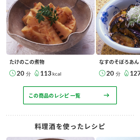
たけのこの煮物
なすのそぼろあん
20
113
20
12
分
kcal
分
この商品のレシピ 一覧
料理酒を使ったレシピ