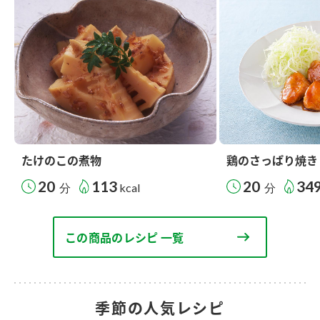
たけのこの煮物
鶏のさっぱり焼き
20
113
20
34
分
kcal
分
この商品のレシピ 一覧
季節の人気レシピ