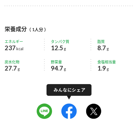
栄養成分
（ 1人分 ）
エネルギー
タンパク質
脂質
237
12.5
8.7
kcal
g
g
炭水化物
野菜量
食塩相当量
27.7
94.7
1.9
g
g
g