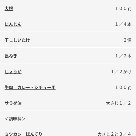
鍋奉行マニュアル
ミツカン公式通販
大根
１００ｇ
ミツカンのCM
キッザニア東京「ぽん酢工房」
にんじん
１／４本
ロングセラー商品 ＋ おすすめレシピ
人気商品 ＋ おすすめレシピ
干ししいたけ
２個
長ねぎ
１／２本
検索
しょうが
１／２かけ
業務用サイト
ミツカングループについて
製造所固有記号一覧
牛肉 カレー・シチュー用
１００ｇ
サラダ油
大さじ１／２
＜調味料＞
ミツカン ほんてり
大さじ２と３／４