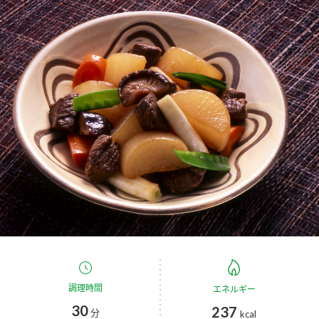
商品カテゴリ
新商品一覧
酢
調味酢
キャンペーン情報
お酢ドリンク
ぽん酢
ブランド・スペシャルサイト
ブランド・スペシャルサイト トップ
みりん風・料理酒
鍋用調味料
商品ブランドサイト
企業情報
Fibee（ファイビー）
国内事業概要
くらしプラ酢
つゆ
たれ
カンタン酢
ミツカングループについて
お酢ドリンク
ミツカンを知る
企業理念
スープ
中華
調理時間
エネルギー
味ぽん
30
237
分
kcal
ぽん酢