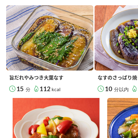
旨だれやみつき大葉なす
なすのさっぱり焼
15
112
10
分
kcal
分以内