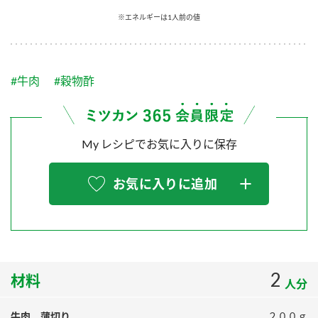
採用情報
環境への取り組み
※エネルギーは1人前の値
かおりの蔵
ミツカンの歴史
クイック調味料
レモン果汁
ニュースリリース
つゆ
水の文化センター（アーカイブ）
鍋なび
#牛肉
#穀物酢
ふりかけ
おすしの素
お客様相談センター
納豆のサイト
ZENB initiative
PIN印
お客様の声をいかしました
炊き込みご飯の素
米飯用調味液
My レシピでお気に入りに保存
三ツ判山吹
販売終了製品のご案内
千夜
MIM（ミツカンミュージアム）
お気に入りに追加
納豆
Fibee
よくあるご質問
スペシャルサイト
お酢を知ろう！
各部門が大切にしていること
お問い合わせ
すしラボ
地図から取り扱い店舗を探す
2
ぽん酢サワー
材料
人分
おいしさと健康への取り組み
納豆の豆知識
牛肉 薄切り
２００ｇ