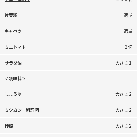
鍋奉行マニュアル
ミツカン公式通販
ミツカンのCM
キッザニア東京「ぽん酢工房」
片栗粉
適量
ロングセラー商品 ＋ おすすめレシピ
キャベツ
適量
人気商品 ＋ おすすめレシピ
ミニトマト
２個
検索
サラダ油
大さじ１
＜調味料＞
業務用サイト
ミツカングループについて
製造所固有記号一覧
しょうゆ
大さじ２
ミツカン 料理酒
大さじ２
砂糖
大さじ２