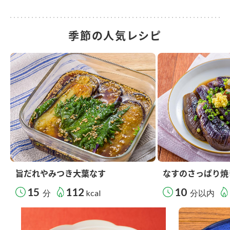
季節の人気レシピ
旨だれやみつき大葉なす
なすのさっぱり焼
15
112
10
分
kcal
分以内