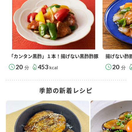
「カンタン黒酢」１本！揚げない黒酢酢豚
揚げない酢
20
453
20
分
kcal
分
季節の新着レシピ