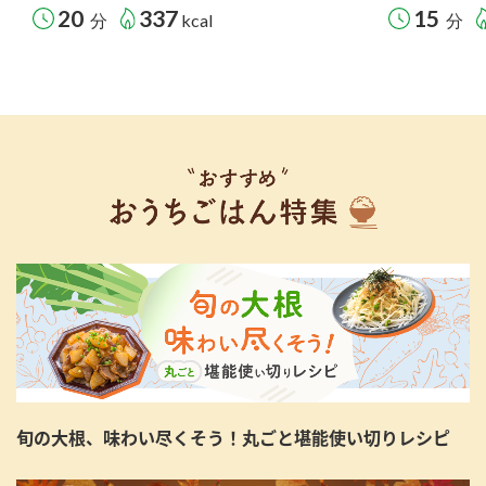
20
337
15
分
kcal
分
旬の大根、味わい尽くそう！丸ごと堪能使い切りレシピ