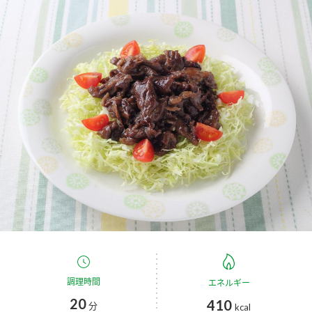
商品カテゴリ
新商品一覧
酢
調味酢
キャンペーン情報
お酢ドリンク
ぽん酢
ブランド・スペシャルサイト
ブランド・スペシャルサイト トップ
みりん風・料理酒
鍋用調味料
商品ブランドサイト
企業情報
Fibee（ファイビー）
国内事業概要
くらしプラ酢
つゆ
たれ
カンタン酢
ミツカングループについて
お酢ドリンク
ミツカンを知る
企業理念
スープ
中華
調理時間
エネルギー
味ぽん
20
410
分
kcal
ぽん酢