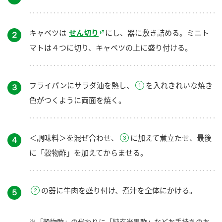
キャベツは
せん切り
にし、器に敷き詰める。ミニト
２
マトは４つに切り、キャベツの上に盛り付ける。
フライパンにサラダ油を熱し、
を入れきれいな焼き
３
色がつくように両面を焼く。
＜調味料＞を混ぜ合わせ、
に加えて煮立たせ、最後
４
に「穀物酢」を加えてからませる。
の器に牛肉を盛り付け、煮汁を全体にかける。
５
※「穀物酢」の代わりに「純玄米黒酢」などお手持ちのお