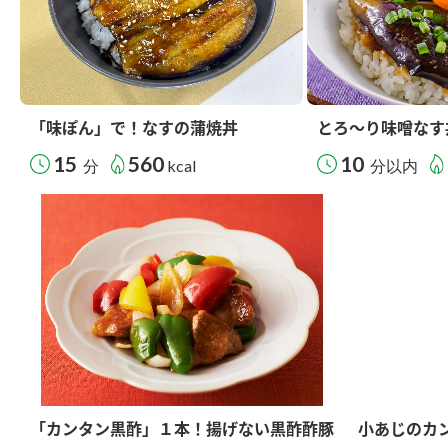
「味ぽん」で！なすの蒲焼丼
とろ～り味噌なす
15
560
10
分
kcal
分以内
「カンタン黒酢」１本！揚げない黒酢酢豚
小あじのカ