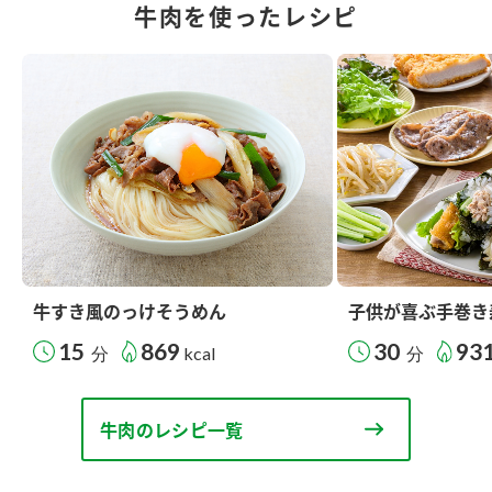
牛肉を使ったレシピ
牛すき風のっけそうめん
子供が喜ぶ手巻き
15
869
30
93
分
kcal
分
牛肉のレシピ一覧