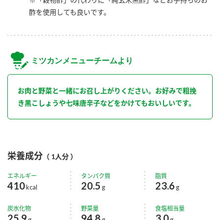
酢を使用しても良いです。
ミツカンメニューチームより
お肉と野菜と一緒にお召し上がりください。お好みで粗挽
き黒こしょうや七味唐辛子などをかけてもおいしいです。
栄養成分
（ 1人分 ）
エネルギー
タンパク質
脂質
410
20.5
23.6
kcal
g
g
炭水化物
野菜量
食塩相当量
25.9
94.8
3.0
g
g
g