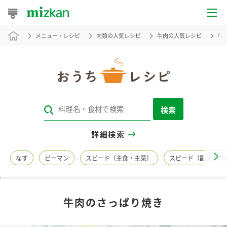
メニュー・レシピ
肉類の人気レシピ
牛肉の人気レシピ
牛
おうちレシピ
おすすめレシピ
レシピ特集
検索
レシピカテゴリ一覧
詳細検索
商品からレシピを探す
なす
ピーマン
スピード（主食・主菜）
スピード（副菜・つ
レシピ名特集
牛肉のさっぱり焼き
商品情報