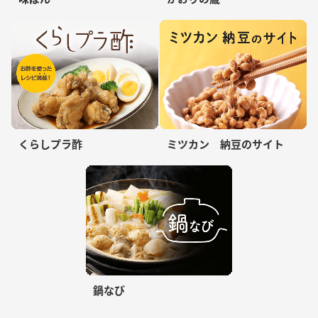
くらしプラ酢
ミツカン 納豆のサイト
鍋なび