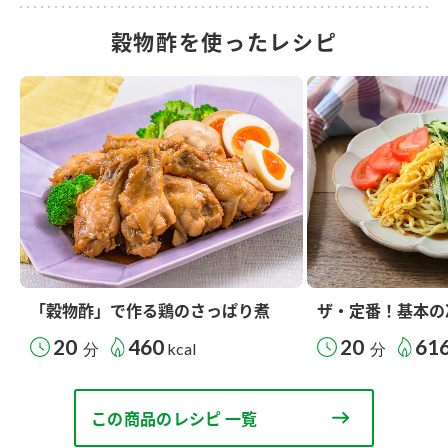
穀物酢を使ったレシピ
「穀物酢」で作る鶏のさっぱり煮
ザ・定番！基本の
20
460
20
61
分
kcal
分
この商品のレシピ 一覧