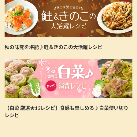
秋の味覚を堪能♪鮭＆きのこの大活躍レシピ
【白菜 厳選★13レシピ】食感も楽しめる♪白菜使い切り
レシピ