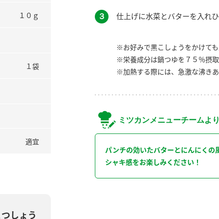
１０ｇ
３
仕上げに水菜とバターを入れひ
※お好みで黒こしょうをかけても
※栄養成分は鍋つゆを７５％摂取
１袋
※加熱する際には、急激な沸きあ
ミツカンメニューチームよ
適宜
パンチの効いたバターとにんにくの
シャキ感をお楽しみください！
こつしょう