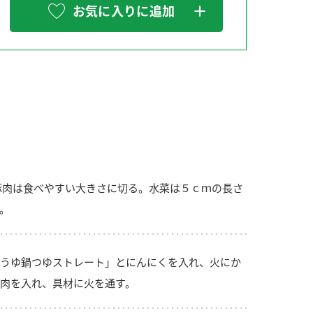
お気に入りに追加
納豆の豆知識
鍋奉行マニュアル
ミツカンのCM
豚肉は食べやすい大きさに切る。水菜は５ｃｍの長さ
。
うゆ鍋つゆストレート」とにんにくを入れ、火にか
肉を入れ、具材に火を通す。