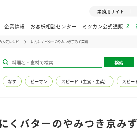
業務用サイト
企業情報
お客様相談センター
ミツカン公式通販
の人気レシピ
にんにくバターのやみつき京みず菜鍋
ミツカングループについて
検索
企業理念
ミツカンの
なす
ピーマン
スピード（主食・主菜）
スピー
ミツカングループの企
創業から現在
業理念をご紹介しま
ツカンの変革
す。
歴史をご紹介
ご紹介します。
環境への取り組み
水の文化
にくバターのやみつき京み
（アーカ
酢
調味酢
お酢ドリンク
ぽん酢
みりん風・
ミツカンの環境への取
り組みをご紹介しま
1999年