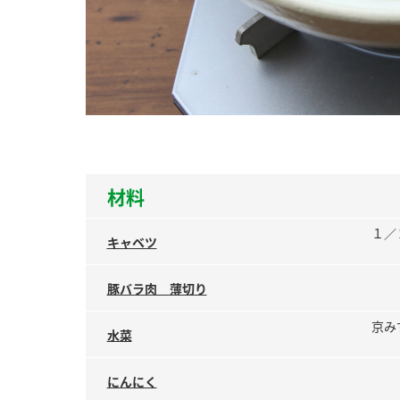
ー
お
材料
１／
キャベツ
豚バラ肉 薄切り
京み
水菜
にんにく