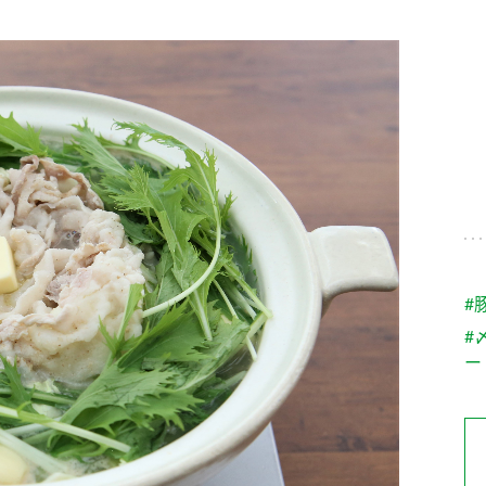
す。
テーマとし
活動を行っ
た。
MIM（ミツカンミュ
各部門が
スープ
中華
クイック調味料
レモン果汁
ふりか
ージアム）
いること
ミツカンの酢づくりの
「未来ビジ
歴史などが学べる体験
実現に向け
型博物館です。
取り組みを
す。
納豆
Fibee
キッザニア東京「ぽ
#
ん酢工房」
#
味ぽんやお酢について
ー
楽しく学べるパビリオ
ンです。
ibee（ファイビ
くらしプラ酢
カンタン酢