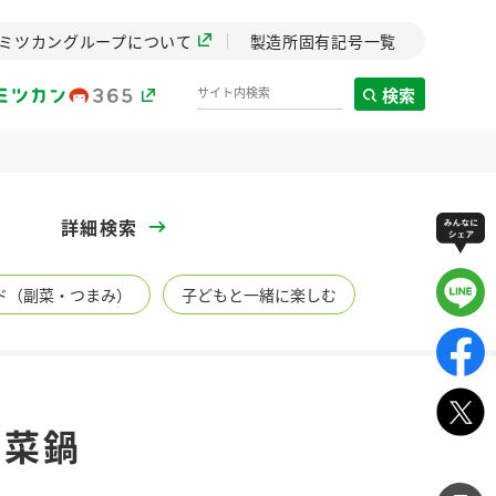
ミツカングループについて
製造所固有記号一覧
検索
製造所固有記号一覧
詳細検索
歴史
ド（副菜・つまみ）
子どもと一緒に楽しむ
までのミ
と挑戦の
します。
センター
ZENB initiative
ず菜鍋
イブ）
料理酒
鍋用調味料
つゆ
たれ
植物を可能な限りまる
ごと使ったZENBのコン
設立。「水」を