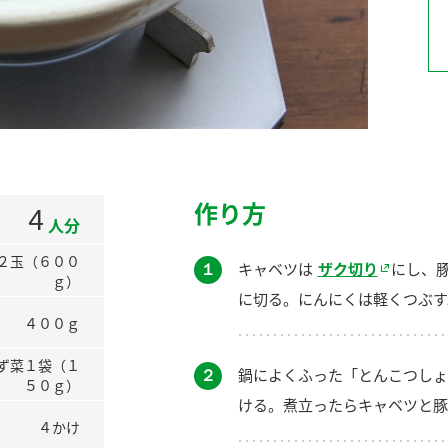
）
酢を知ろう！
すしラボ
ぽん酢サワー
作り方
4
人分
２玉（６００
１
キャベツは
ザク切り
にし、
ｇ）
に切る。にんにくは軽くつぶす
４００ｇ
ず菜１袋（１
２
鍋によくふった「とんこつしょ
５０ｇ）
ける。煮立ったらキャベツと豚
４かけ