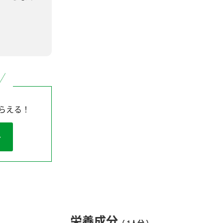
らえる！
栄養成分
（ 1人分 ）