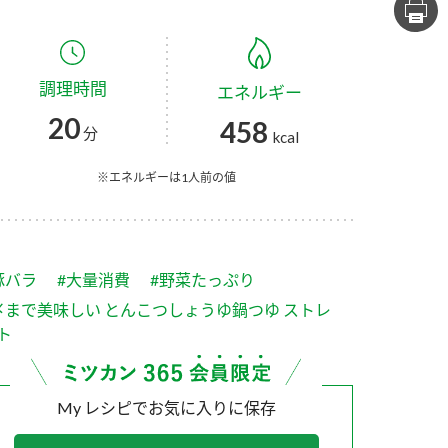
セプトをご紹介しま
た社会貢献
す。
ていまし
調理時間
エネルギー
大切にして
おいしさと健康への
け
おすしの素
炊き込みご飯の素
米飯用調味液
20
458
取り組み
分
kcal
ョン宣言」
ミツカンの研究成果と
た各部門の
おいしさと健康に役立
※エネルギーは1人前の値
ご紹介しま
つ情報をご紹介しま
す。
豚バラ
#大量消費
#野菜たっぷり
〆まで美味しい とんこつしょうゆ鍋つゆ ストレ
ト
My レシピでお気に入りに保存
お酢ドリンク
味ぽん
ぽん酢