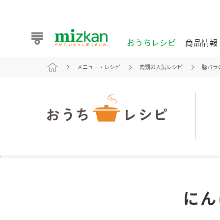
おうちレシピ
商品情報
メニュー・レシピ
肉類の人気レシピ
豚バラ
おうちレシピ
商品情報 トップ
企業情報 トップ
お客様相談センター トップ
ミツカン公式通販
業務用サイト
また食べたいが見つかる。ミツカンからのおすすめレシピを
にん
おうちレシピ トップ