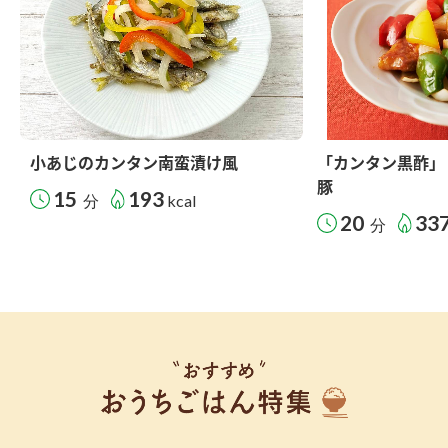
小あじのカンタン南蛮漬け風
「カンタン黒酢」
豚
15
193
分
kcal
20
33
分