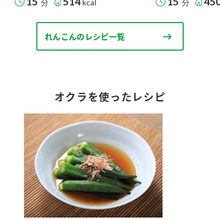
15
514
15
45
分
kcal
分
れんこんのレシピ一覧
オクラを使ったレシピ