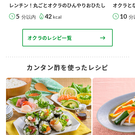
レンチン！丸ごとオクラのひんやりおひたし
オクラと
5
42
10
分以内
kcal
分
オクラのレシピ一覧
カンタン酢を使ったレシピ