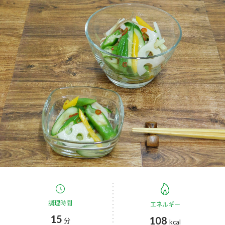
商品カテゴリ
新商品一覧
酢
調味酢
キャンペーン情報
お酢ドリンク
ぽん酢
ブランド・スペシャルサイト
ブランド・スペシャルサイト トップ
みりん風・料理酒
鍋用調味料
商品ブランドサイト
企業情報
Fibee（ファイビー）
国内事業概要
くらしプラ酢
つゆ
たれ
カンタン酢
ミツカングループについて
お酢ドリンク
ミツカンを知る
企業理念
スープ
中華
調理時間
エネルギー
味ぽん
15
108
分
kcal
ぽん酢