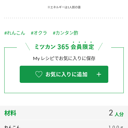
採用情報
環境への取り組み
※エネルギーは1人前の値
かおりの蔵
ミツカンの歴史
クイック調味料
レモン果汁
ニュースリリース
つゆ
水の文化センター（アーカイブ）
鍋なび
#れんこん
#オクラ
#カンタン酢
ふりかけ
おすしの素
お客様相談センター
納豆のサイト
ZENB initiative
PIN印
お客様の声をいかしました
炊き込みご飯の素
米飯用調味液
My レシピでお気に入りに保存
三ツ判山吹
販売終了製品のご案内
千夜
MIM（ミツカンミュージアム）
お気に入りに追加
納豆
Fibee
よくあるご質問
スペシャルサイト
お酢を知ろう！
各部門が大切にしていること
お問い合わせ
すしラボ
地図から取り扱い店舗を探す
2
ぽん酢サワー
材料
人分
おいしさと健康への取り組み
納豆の豆知識
れんこん
１００ｇ