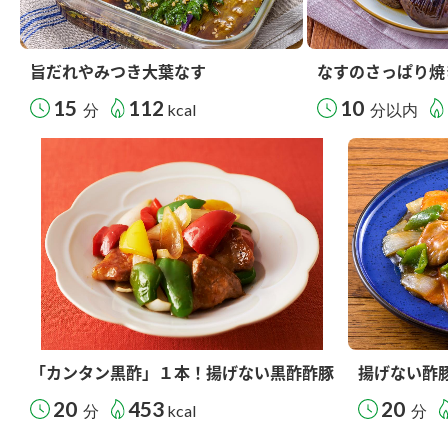
旨だれやみつき大葉なす
なすのさっぱり焼
15
112
10
分
kcal
分以内
「カンタン黒酢」１本！揚げない黒酢酢豚
揚げない酢
20
453
20
分
kcal
分