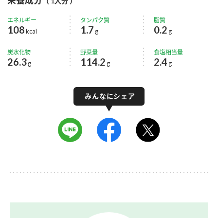
（ 1人分 ）
エネルギー
タンパク質
脂質
108
1.7
0.2
kcal
g
g
炭水化物
野菜量
食塩相当量
26.3
114.2
2.4
g
g
g