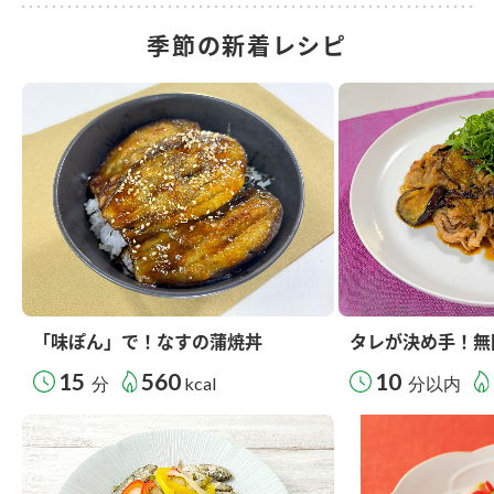
季節の新着レシピ
「味ぽん」で！なすの蒲焼丼
タレが決め手！無
15
560
10
分
kcal
分以内