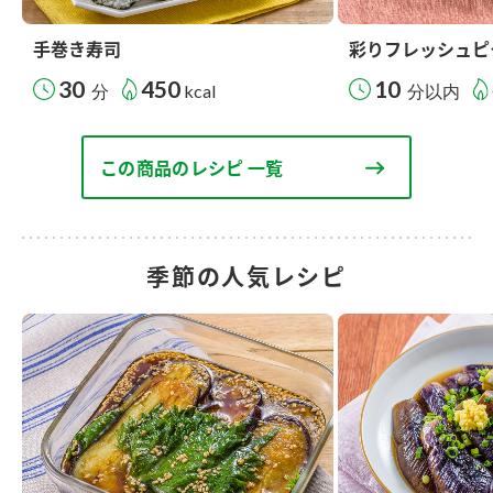
手巻き寿司
彩りフレッシュピ
30
450
10
分
kcal
分以内
この商品のレシピ 一覧
季節の人気レシピ