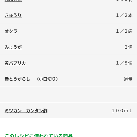
鍋奉行マニュアル
ミツカン公式通販
ミツカンのCM
キッザニア東京「ぽん酢工房」
きゅうり
１／２本
ロングセラー商品 ＋ おすすめレシピ
オクラ
１／２袋
人気商品 ＋ おすすめレシピ
みょうが
２個
検索
黄パプリカ
１／８個
赤とうがらし （小口切り）
適量
業務用サイト
ミツカングループについて
製造所固有記号一覧
ミツカン カンタン酢
１００ｍｌ
このレシピに使われている商品