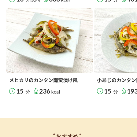
メヒカリのカンタン南蛮漬け風
小あじのカンタン
15
236
15
19
分
kcal
分