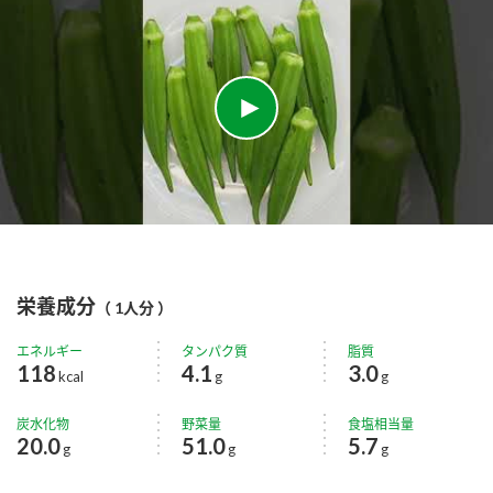
栄養成分
（ 1人分 ）
エネルギー
タンパク質
脂質
118
4.1
3.0
kcal
g
g
炭水化物
野菜量
食塩相当量
20.0
51.0
5.7
g
g
g