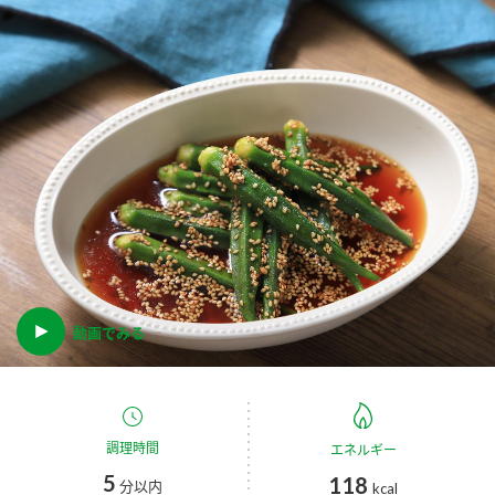
商品カテゴリ
新商品一覧
酢
調味酢
キャンペーン情報
お酢ドリンク
ぽん酢
ブランド・スペシャルサイト
ブランド・スペシャルサイト トップ
みりん風・料理酒
鍋用調味料
商品ブランドサイト
企業情報
Fibee（ファイビー）
国内事業概要
動画でみる
くらしプラ酢
つゆ
たれ
カンタン酢
ミツカングループについて
お酢ドリンク
ミツカンを知る
企業理念
スープ
中華
調理時間
味ぽん
エネルギー
5
118
分以内
kcal
ぽん酢