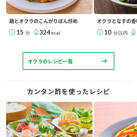
鶏とオクラのこんがりぽん炒め
オクラとなすの香
15
324
10
分
kcal
分以内
オクラのレシピ一覧
カンタン酢を使ったレシピ