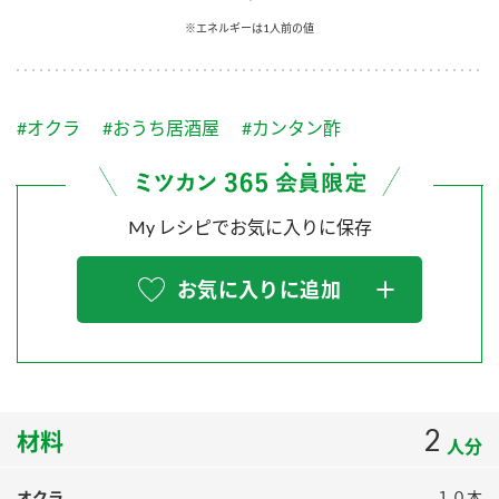
採用情報
環境への取り組み
※エネルギーは1人前の値
かおりの蔵
ミツカンの歴史
クイック調味料
レモン果汁
ニュースリリース
つゆ
水の文化センター（アーカイブ）
鍋なび
#オクラ
#おうち居酒屋
#カンタン酢
ふりかけ
おすしの素
お客様相談センター
納豆のサイト
ZENB initiative
PIN印
お客様の声をいかしました
炊き込みご飯の素
米飯用調味液
My レシピでお気に入りに保存
三ツ判山吹
販売終了製品のご案内
千夜
MIM（ミツカンミュージアム）
お気に入りに追加
納豆
Fibee
よくあるご質問
スペシャルサイト
お酢を知ろう！
各部門が大切にしていること
お問い合わせ
すしラボ
地図から取り扱い店舗を探す
2
ぽん酢サワー
材料
人分
おいしさと健康への取り組み
納豆の豆知識
オクラ
１０本