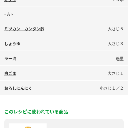
鍋奉行マニュアル
ミツカン公式通販
ミツカンのCM
キッザニア東京「ぽん酢工房」
<Ａ>
ロングセラー商品 ＋ おすすめレシピ
ミツカン カンタン酢
大さじ５
人気商品 ＋ おすすめレシピ
しょうゆ
大さじ３
ラー油
適量
検索
白ごま
大さじ１
業務用サイト
ミツカングループについて
製造所固有記号一覧
おろしにんにく
小さじ１／２
このレシピに使われている商品