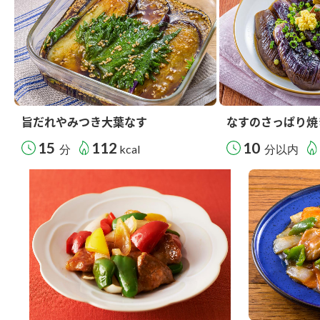
旨だれやみつき大葉なす
なすのさっぱり焼
15
112
10
分
kcal
分以内