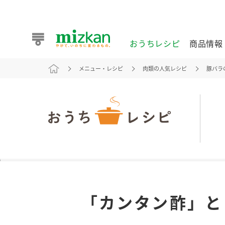
おうちレシピ
商品情報
メニュー・レシピ
肉類の人気レシピ
豚バラ
おうちレシピ
商品情報 トップ
企業情報 トップ
お客様相談センター トップ
ミツカン公式通販
業務用サイト
また食べたいが見つかる。ミツカンからのおすすめレシピを
「カンタン酢」と
おうちレシピ トップ