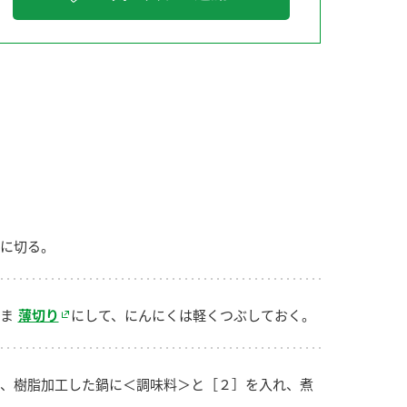
納豆の豆知識
鍋奉行マニュアル
ミツカンのCM
に切る。
ま
薄切り
にして、にんにくは軽くつぶしておく。
、樹脂加工した鍋に＜調味料＞と［２］を入れ、煮