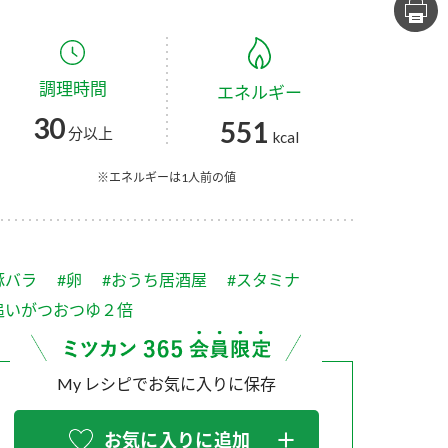
セプトをご紹介しま
た社会貢献
す。
ていまし
調理時間
エネルギー
大切にして
おいしさと健康への
け
おすしの素
炊き込みご飯の素
米飯用調味液
30
551
取り組み
分以上
kcal
ョン宣言」
ミツカンの研究成果と
た各部門の
おいしさと健康に役立
※エネルギーは1人前の値
ご紹介しま
つ情報をご紹介しま
す。
豚バラ
#卵
#おうち居酒屋
#スタミナ
追いがつおつゆ２倍
My レシピでお気に入りに保存
お酢ドリンク
味ぽん
ぽん酢
お気に入りに追加