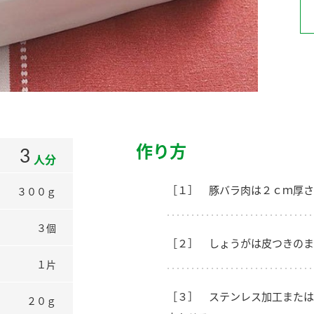
）
酢を知ろう！
すしラボ
ぽん酢サワー
作り方
3
人分
［１］ 豚バラ肉は２ｃｍ厚さ
３００ｇ
３個
［２］ しょうがは皮つきのま
１片
［３］ ステンレス加工または
２０ｇ