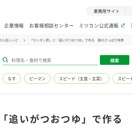
業務用サイト
企業情報
お客様相談センター
ミツカン公式通販
の人気レシピ
「カンタン酢」と「追いがつおつゆ」で作る 豚のさっぱり角煮
ミツカングループについて
検索
企業理念
ミツカンの
なす
ピーマン
スピード（主食・主菜）
スピー
ミツカングループの企
創業から現在
業理念をご紹介しま
ツカンの変革
す。
歴史をご紹介
ご紹介します。
環境への取り組み
水の文化
「追いがつおつゆ」で作る
（アーカ
酢
調味酢
お酢ドリンク
ぽん酢
みりん風・
ミツカンの環境への取
り組みをご紹介しま
1999年