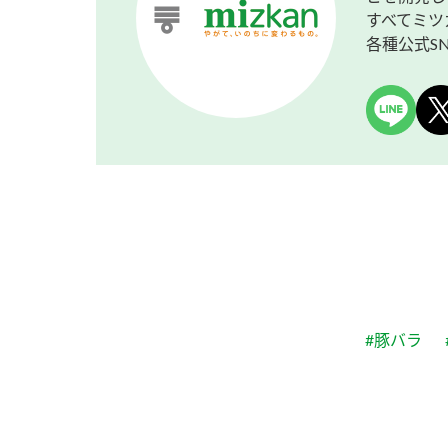
すべてミツ
各種公式S
#豚バラ