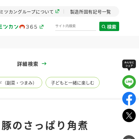
ミツカングループについて
製造所固有記号一覧
検索
製造所固有記号一覧
詳細検索
歴史
ド（副菜・つまみ）
子どもと一緒に楽しむ
までのミ
と挑戦の
します。
センター
ZENB initiative
 豚のさっぱり角煮
イブ）
料理酒
鍋用調味料
つゆ
たれ
植物を可能な限りまる
ごと使ったZENBのコン
設立。「水」を