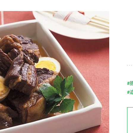
す。
テーマとし
活動を行っ
た。
MIM（ミツカンミュ
各部門が
スープ
中華
クイック調味料
レモン果汁
ふりか
ージアム）
いること
ミツカンの酢づくりの
「未来ビジ
歴史などが学べる体験
実現に向け
型博物館です。
取り組みを
す。
納豆
Fibee
キッザニア東京「ぽ
#
ん酢工房」
#
味ぽんやお酢について
楽しく学べるパビリオ
ンです。
ibee（ファイビ
くらしプラ酢
カンタン酢