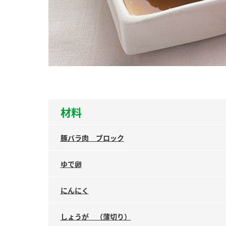
ー
お
材料
豚バラ肉 ブロック
ゆで卵
にんにく
しょうが （薄切り）