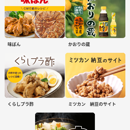
味ぽん
かおりの蔵
くらしプラ酢
ミツカン 納豆のサイト