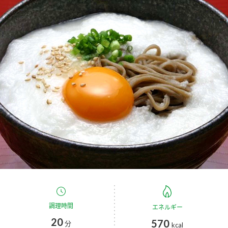
商品カテゴリ
新商品一覧
酢
調味酢
キャンペーン情報
お酢ドリンク
ぽん酢
ブランド・スペシャルサイト
ブランド・スペシャルサイト トップ
みりん風・料理酒
鍋用調味料
商品ブランドサイト
企業情報
Fibee（ファイビー）
国内事業概要
くらしプラ酢
つゆ
たれ
カンタン酢
ミツカングループについて
お酢ドリンク
ミツカンを知る
企業理念
スープ
中華
調理時間
エネルギー
味ぽん
20
570
分
kcal
ぽん酢