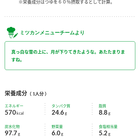
※栄養成分はつゆを６０％摂取するとして計算。
ミツカンメニューチームより
真っ白な雪の上に、月が下りてきたような。あたたまりま
すね。
栄養成分
（ 1人分 ）
エネルギー
タンパク質
脂質
570
24.6
8.8
kcal
g
g
炭水化物
野菜量
食塩相当量
97.7
6.0
5.2
g
g
g