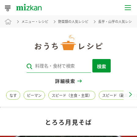
メニュー・レシピ
野菜類の人気レシピ
長芋・山芋の人気レシピ
おうちレシピ
おすすめレシピ
レシピ特集
検索
レシピカテゴリ一覧
詳細検索
商品からレシピを探す
なす
ピーマン
スピード（主食・主菜）
スピード（副菜・つ
レシピ名特集
とろろ月見そば
商品情報