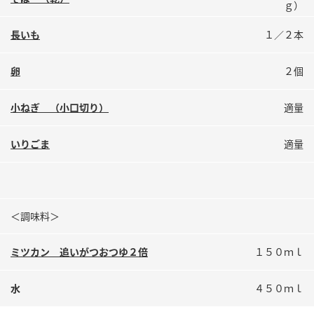
ｇ）
鍋奉行マニュアル
ミツカン公式通販
ミツカンのCM
キッザニア東京「ぽん酢工房」
長いも
１／２本
ロングセラー商品 ＋ おすすめレシピ
卵
２個
人気商品 ＋ おすすめレシピ
小ねぎ （小口切り）
適量
検索
いりごま
適量
業務用サイト
ミツカングループについて
製造所固有記号一覧
＜調味料＞
ミツカン 追いがつおつゆ２倍
１５０ｍｌ
水
４５０ｍｌ