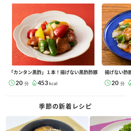
「カンタン黒酢」１本！揚げない黒酢酢豚
揚げない酢
20
453
20
分
kcal
分
季節の新着レシピ