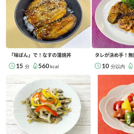
「味ぽん」で！なすの蒲焼丼
タレが決め手！無
15
560
10
分
kcal
分以内