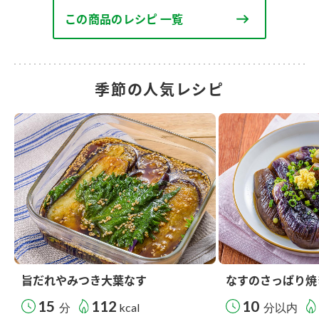
この商品のレシピ 一覧
季節の人気レシピ
旨だれやみつき大葉なす
なすのさっぱり焼
15
112
10
分
kcal
分以内