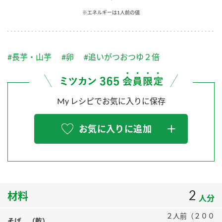
採用情報
環境への取り組み
※エネルギーは1人前の値
かおりの蔵
ミツカンの歴史
クイック調味料
レモン果汁
ニュースリリース
つゆ
水の文化センター（アーカイブ）
鍋なび
#長芋・山芋
#卵
#追いがつおつゆ２倍
ふりかけ
おすしの素
お客様相談センター
納豆のサイト
ZENB initiative
PIN印
お客様の声をいかしました
炊き込みご飯の素
米飯用調味液
My レシピでお気に入りに保存
三ツ判山吹
販売終了製品のご案内
千夜
MIM（ミツカンミュージアム）
お気に入りに追加
納豆
Fibee
よくあるご質問
スペシャルサイト
お酢を知ろう！
各部門が大切にしていること
お問い合わせ
すしラボ
地図から取り扱い店舗を探す
2
ぽん酢サワー
材料
人分
おいしさと健康への取り組み
納豆の豆知識
２人前（２００
そば （乾）