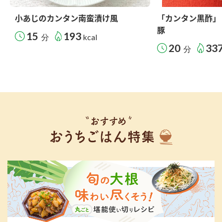
小あじのカンタン南蛮漬け風
「カンタン黒酢」
豚
15
193
分
kcal
20
33
分