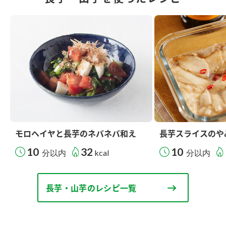
モロヘイヤと長芋のネバネバ和え
長芋スライスのや
10
32
10
分以内
kcal
分以内
長芋・山芋のレシピ一覧