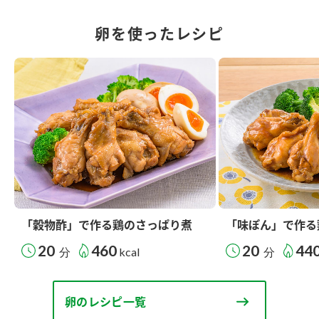
卵を使ったレシピ
「穀物酢」で作る鶏のさっぱり煮
「味ぽん」で作る
20
460
20
44
分
kcal
分
卵のレシピ一覧