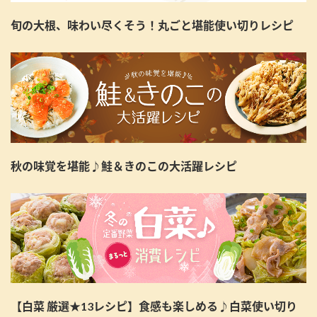
旬の大根、味わい尽くそう！丸ごと堪能使い切りレシピ
秋の味覚を堪能♪鮭＆きのこの大活躍レシピ
【白菜 厳選★13レシピ】食感も楽しめる♪白菜使い切り