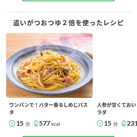
追いがつおつゆ２倍を使ったレシピ
ワンパンで！バター香るしめじパス
人参が甘くておい
タ
ラダ
15
577
15
23
分
kcal
分