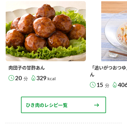
肉団子の甘酢あん
「追いがつおつゆ
ん
20
329
分
kcal
15
40
分
ひき肉のレシピ一覧