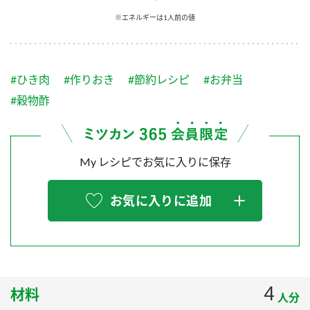
採用情報
環境への取り組み
※エネルギーは1人前の値
かおりの蔵
ミツカンの歴史
クイック調味料
レモン果汁
ニュースリリース
つゆ
水の文化センター（アーカイブ）
鍋なび
#ひき肉
#作りおき
#節約レシピ
#お弁当
ふりかけ
おすしの素
お客様相談センター
納豆のサイト
#穀物酢
ZENB initiative
PIN印
お客様の声をいかしました
炊き込みご飯の素
米飯用調味液
三ツ判山吹
My レシピでお気に入りに保存
販売終了製品のご案内
千夜
MIM（ミツカンミュージアム）
納豆
Fibee
よくあるご質問
お気に入りに追加
スペシャルサイト
お酢を知ろう！
各部門が大切にしていること
お問い合わせ
すしラボ
地図から取り扱い店舗を探す
ぽん酢サワー
おいしさと健康への取り組み
4
材料
納豆の豆知識
人分