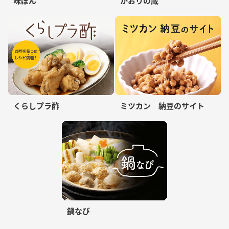
味ぽん
かおりの蔵
くらしプラ酢
ミツカン 納豆のサイト
鍋なび