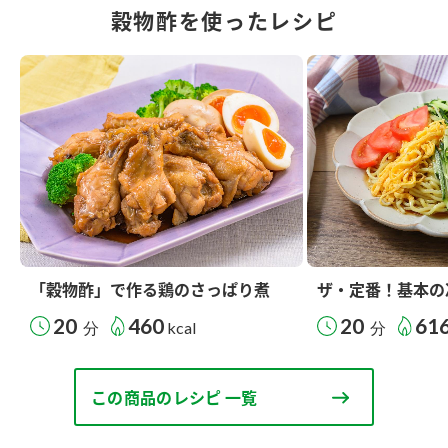
穀物酢を使ったレシピ
「穀物酢」で作る鶏のさっぱり煮
ザ・定番！基本の
20
460
20
61
分
kcal
分
この商品のレシピ 一覧