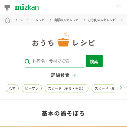
メニュー・レシピ
肉類の人気レシピ
ひき肉の人気レシピ
おうちレシピ
おすすめレシピ
レシピ特集
検索
レシピカテゴリ一覧
詳細検索
商品からレシピを探す
なす
ピーマン
スピード（主食・主菜）
スピード（副菜・つ
レシピ名特集
基本の鶏そぼろ
商品情報