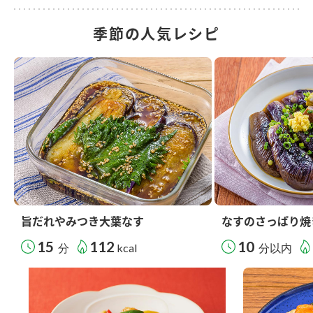
季節の人気レシピ
旨だれやみつき大葉なす
なすのさっぱり焼
15
112
10
分
kcal
分以内