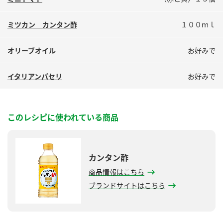
鍋奉行マニュアル
ミツカン公式通販
ミツカンのCM
キッザニア東京「ぽん酢工房」
ミツカン カンタン酢
１００ｍｌ
ロングセラー商品 ＋ おすすめレシピ
オリーブオイル
お好みで
人気商品 ＋ おすすめレシピ
イタリアンパセリ
お好みで
検索
このレシピに使われている商品
業務用サイト
ミツカングループについて
製造所固有記号一覧
カンタン酢
商品情報はこちら
ブランドサイトはこちら