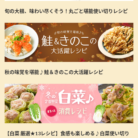
旬の大根、味わい尽くそう！丸ごと堪能使い切りレシピ
秋の味覚を堪能♪鮭＆きのこの大活躍レシピ
【白菜 厳選★13レシピ】食感も楽しめる♪白菜使い切り