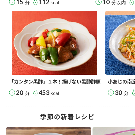
15
112
10
分
kcal
分以内
「カンタン黒酢」１本！揚げない黒酢酢豚
小あじの南
20
453
30
分
kcal
分
季節の新着レシピ