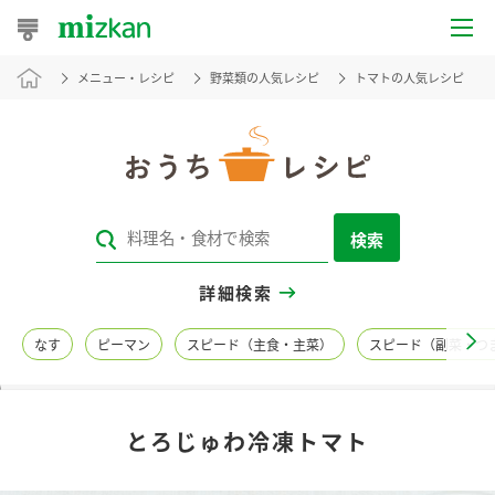
メニュー・レシピ
野菜類の人気レシピ
トマトの人気レシピ
おうちレシピ
おすすめレシピ
レシピ特集
検索
レシピカテゴリ一覧
詳細検索
商品からレシピを探す
なす
ピーマン
スピード（主食・主菜）
スピード（副菜・つ
レシピ名特集
とろじゅわ冷凍トマト
商品情報