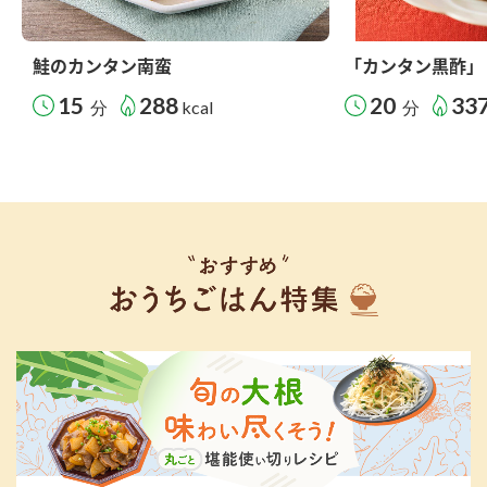
鮭のカンタン南蛮
「カンタン黒酢」
15
288
20
33
分
kcal
分