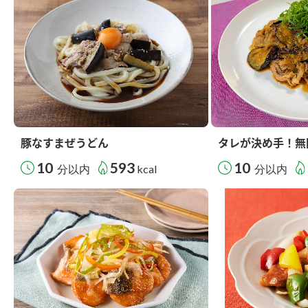
豚なすまぜうどん
タレが決め手！無
10
593
10
分以内
kcal
分以内