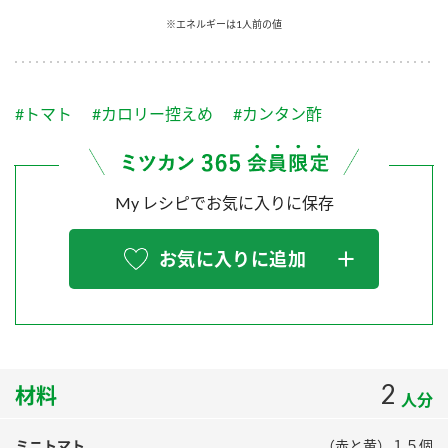
採用情報
環境への取り組み
※エネルギーは1人前の値
かおりの蔵
ミツカンの歴史
クイック調味料
レモン果汁
ニュースリリース
つゆ
水の文化センター（アーカイブ）
鍋なび
#トマト
#カロリー控えめ
#カンタン酢
ふりかけ
おすしの素
お客様相談センター
納豆のサイト
ZENB initiative
PIN印
お客様の声をいかしました
炊き込みご飯の素
米飯用調味液
My レシピでお気に入りに保存
三ツ判山吹
販売終了製品のご案内
千夜
MIM（ミツカンミュージアム）
お気に入りに追加
納豆
Fibee
よくあるご質問
スペシャルサイト
お酢を知ろう！
各部門が大切にしていること
お問い合わせ
すしラボ
地図から取り扱い店舗を探す
2
ぽん酢サワー
材料
人分
おいしさと健康への取り組み
納豆の豆知識
ミニトマト
（赤と黄）１５個