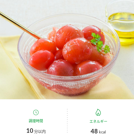
商品カテゴリ
新商品一覧
酢
調味酢
キャンペーン情報
お酢ドリンク
ぽん酢
ブランド・スペシャルサイト
ブランド・スペシャルサイト トップ
みりん風・料理酒
鍋用調味料
商品ブランドサイト
企業情報
Fibee（ファイビー）
国内事業概要
くらしプラ酢
つゆ
たれ
カンタン酢
ミツカングループについて
お酢ドリンク
ミツカンを知る
企業理念
スープ
中華
調理時間
エネルギー
味ぽん
10
48
分以内
kcal
ぽん酢