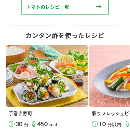
トマトのレシピ一覧
カンタン酢を使ったレシピ
手巻き寿司
彩りフレッシュピ
30
450
10
分
kcal
分以内