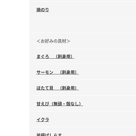
焼のり
＜お好みの具材＞
まぐろ （刺身用）
サーモン （刺身用）
ほたて貝 （刺身用）
甘えび（無頭・殻なし）
イクラ
釜揚げしらす