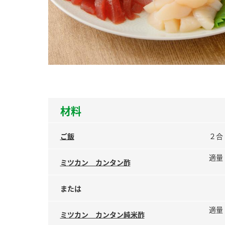
ー
お
材料
ご飯
２合
適量
ミツカン カンタン酢
または
適量
ミツカン カンタン純米酢