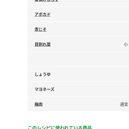
アボカド
青じそ
貝割れ菜
小
しょうゆ
マヨネーズ
梅肉
適宜
このレシピに使われている商品