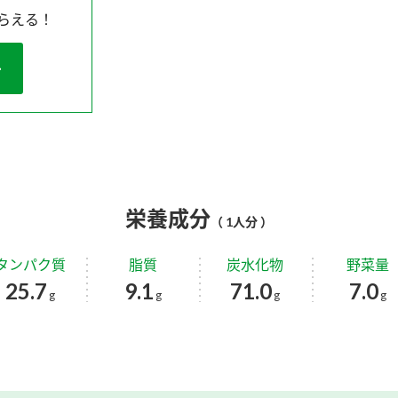
らえる！
栄養成分
（ 1人分 ）
タンパク質
脂質
炭水化物
野菜量
25.7
9.1
71.0
7.0
g
g
g
g