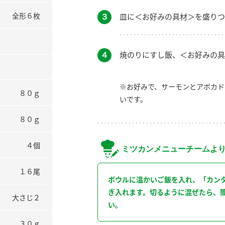
全形６枚
３
皿に＜お好みの具材＞を盛りつ
４
焼のりにすし飯、＜お好みの具
※お好みで、サーモンとアボカド
８０ｇ
いです。
８０ｇ
４個
ミツカンメニューチームよ
１６尾
ボウルに温かいご飯を入れ、「カン
ぎ入れます。切るように混ぜたら、
大さじ２
い。
３０ｇ