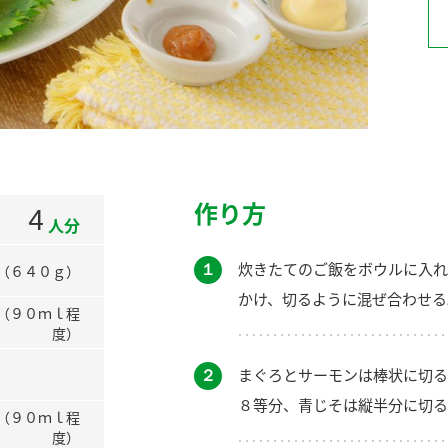
）
酢を知ろう！
すしラボ
ぽん酢サワー
作り方
4
人分
１
炊きたてのご飯をボウルに入れ
（６４０ｇ）
かけ、切るように混ぜ合わせる
（９０ｍｌ程
度）
２
まぐろとサーモンは棒状に切る
８等分、青じそは縦半分に切る
（９０ｍｌ程
度）