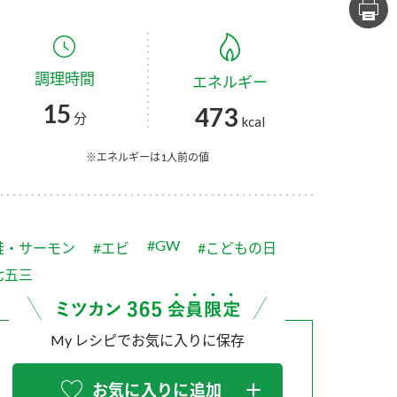
セプトをご紹介しま
た社会貢献
す。
ていまし
調理時間
エネルギー
大切にして
おいしさと健康への
け
おすしの素
炊き込みご飯の素
米飯用調味液
15
473
取り組み
分
kcal
ョン宣言」
ミツカンの研究成果と
た各部門の
おいしさと健康に役立
※エネルギーは1人前の値
ご紹介しま
つ情報をご紹介しま
す。
#GW
鮭・サーモン
#エビ
#こどもの日
七五三
My レシピでお気に入りに保存
お酢ドリンク
味ぽん
ぽん酢
お気に入りに追加