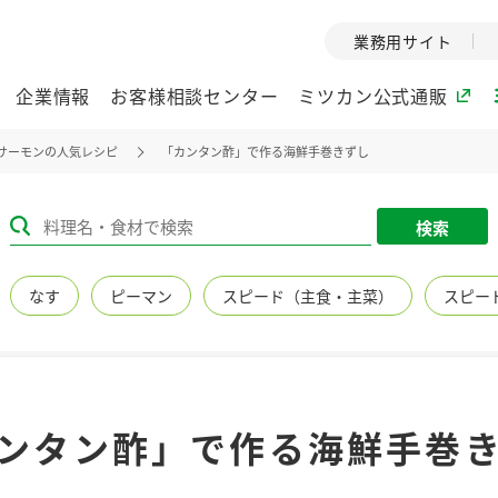
業務用サイト
企業情報
お客様相談センター
ミツカン公式通販
サーモンの人気レシピ
「カンタン酢」で作る海鮮手巻きずし
ミツカングループについて
検索
企業理念
ミツカンの
なす
ピーマン
スピード（主食・主菜）
スピー
ミツカングループの企
創業から現在
業理念をご紹介しま
ツカンの変革
す。
歴史をご紹介
ご紹介します。
環境への取り組み
水の文化
ンタン酢」で作る海鮮手巻
（アーカ
酢
調味酢
お酢ドリンク
ぽん酢
みりん風・
ミツカンの環境への取
り組みをご紹介しま
1999年