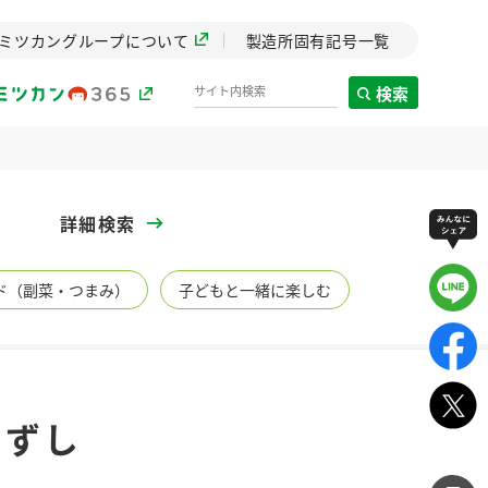
ミツカングループについて
製造所固有記号一覧
検索
製造所固有記号一覧
詳細検索
歴史
ド（副菜・つまみ）
子どもと一緒に楽しむ
までのミ
と挑戦の
します。
センター
ZENB initiative
きずし
イブ）
料理酒
鍋用調味料
つゆ
たれ
植物を可能な限りまる
ごと使ったZENBのコン
設立。「水」を