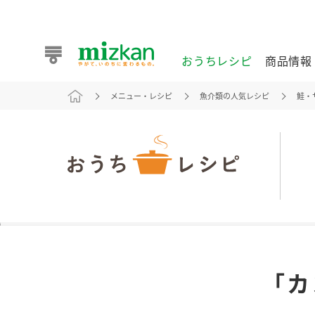
おうちレシピ
商品情報
メニュー・レシピ
魚介類の人気レシピ
鮭・
おうちレシピ
商品情報 トップ
企業情報 トップ
お客様相談センター トップ
ミツカン公式通販
業務用サイト
また食べたいが見つかる。ミツカンからのおすすめレシピを
「カ
おうちレシピ トップ