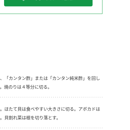
納豆の豆知識
鍋奉行マニュアル
ミツカンのCM
、「カンタン酢」または「カンタン純米酢」を回し
。焼のりは４等分に切る。
。ほたて貝は食べやすい大きさに切る。アボカドは
。貝割れ菜は根を切り落とす。