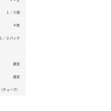
１／２個
４枚
１／２パック
適宜
適宜
（チューブ）