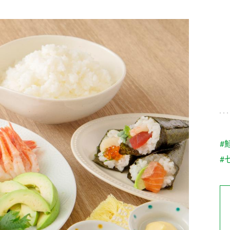
す。
テーマとし
活動を行っ
た。
MIM（ミツカンミュ
各部門が
スープ
中華
クイック調味料
レモン果汁
ふりか
ージアム）
いること
ミツカンの酢づくりの
「未来ビジ
歴史などが学べる体験
実現に向け
型博物館です。
取り組みを
す。
納豆
Fibee
キッザニア東京「ぽ
#
ん酢工房」
#
味ぽんやお酢について
楽しく学べるパビリオ
ンです。
ibee（ファイビ
くらしプラ酢
カンタン酢