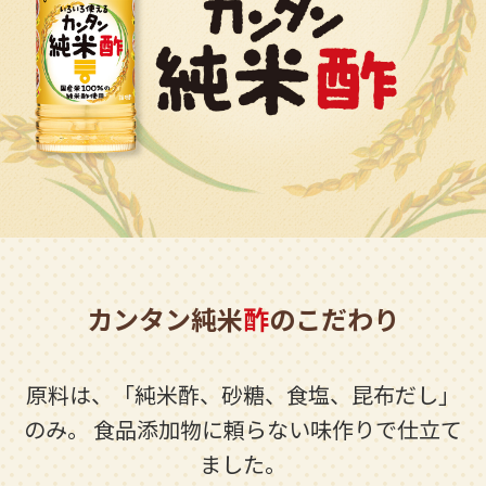
商品カテゴリ
新商品一覧
酢
調味酢
キャンペーン情報
お酢ドリンク
ぽん酢
ブランド・スペシャルサイト
ブランド・スペシャルサイト トップ
みりん風・料理酒
鍋用調味料
商品ブランドサイト
企業情報
Fibee（ファイビー）
カンタン純米
酢
のこだわり
国内事業概要
くらしプラ酢
つゆ
たれ
カンタン酢
ミツカングループについて
原料は、「純米酢、砂糖、食塩、昆布だし」
お酢ドリンク
のみ。
食品添加物に頼らない味作りで仕立て
ミツカンを知る
企業理念
スープ
中華
味ぽん
ました。
ぽん酢