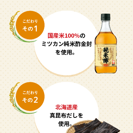
採用情報
環境への取り組み
かおりの蔵
ミツカンの歴史
クイック調味料
レモン果汁
ニュースリリース
つゆ
水の文化センター（アーカイブ）
鍋なび
国産米100%
の
ふりかけ
おすしの素
お客様相談センター
納豆のサイト
ミツカン純米酢金封
ZENB initiative
を使用。
PIN印
お客様の声をいかしました
炊き込みご飯の素
米飯用調味液
三ツ判山吹
販売終了製品のご案内
千夜
MIM（ミツカンミュージアム）
納豆
Fibee
よくあるご質問
スペシャルサイト
お酢を知ろう！
各部門が大切にしていること
お問い合わせ
北海道産
すしラボ
真昆布だしを
地図から取り扱い店舗を探す
ぽん酢サワー
使用。
おいしさと健康への取り組み
納豆の豆知識