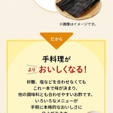
鍋奉行マニュアル
ミツカン公式通販
ミツカンのCM
キッザニア東京「ぽん酢工房」
ロングセラー商品 ＋ おすすめレシピ
※画像はイメージです。
人気商品 ＋ おすすめレシピ
検索
業務用サイト
ミツカングループについて
製造所固有記号一覧
砂糖、塩などを合わせなくても
これ一本で味が決まり、
他の調味料とも合わせやすいお酢です。
いろいろなメニューが
手軽に本格的なおいしさに