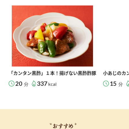
「カンタン黒酢」１本！揚げない黒酢酢豚
小あじのカ
20
337
15
分
kcal
分