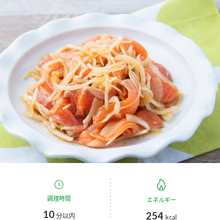
商品カテゴリ
新商品一覧
酢
調味酢
キャンペーン情報
お酢ドリンク
ぽん酢
ブランド・スペシャルサイト
ブランド・スペシャルサイト トップ
みりん風・料理酒
鍋用調味料
商品ブランドサイト
企業情報
Fibee（ファイビー）
国内事業概要
くらしプラ酢
つゆ
たれ
カンタン酢
ミツカングループについて
お酢ドリンク
ミツカンを知る
企業理念
スープ
中華
調理時間
エネルギー
味ぽん
10
254
分以内
kcal
ぽん酢