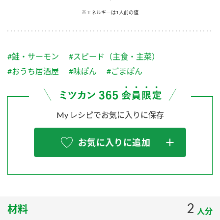
採用情報
環境への取り組み
※エネルギーは1人前の値
かおりの蔵
ミツカンの歴史
クイック調味料
レモン果汁
ニュースリリース
つゆ
水の文化センター（アーカイブ）
鍋なび
#鮭・サーモン
#スピード（主食・主菜）
ふりかけ
おすしの素
お客様相談センター
納豆のサイト
#おうち居酒屋
#味ぽん
#ごまぽん
ZENB initiative
PIN印
お客様の声をいかしました
炊き込みご飯の素
米飯用調味液
三ツ判山吹
My レシピでお気に入りに保存
販売終了製品のご案内
千夜
MIM（ミツカンミュージアム）
納豆
Fibee
よくあるご質問
お気に入りに追加
スペシャルサイト
お酢を知ろう！
各部門が大切にしていること
お問い合わせ
すしラボ
地図から取り扱い店舗を探す
ぽん酢サワー
おいしさと健康への取り組み
2
材料
納豆の豆知識
人分