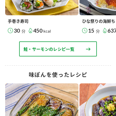
手巻き寿司
ひな祭りの海鮮ち
30
450
15
63
分
kcal
分
鮭・サーモンのレシピ一覧
味ぽんを使ったレシピ