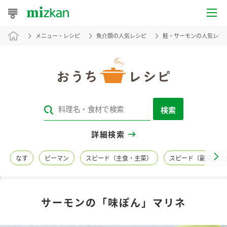
メニュー・レシピ
魚介類の人気レシピ
鮭・サーモンの人気レシ
おうちレシピ
おすすめレシピ
レシピ特集
検索
レシピカテゴリ一覧
詳細検索
商品からレシピを探す
なす
ピーマン
スピード（主食・主菜）
スピード（副菜・つ
レシピ名特集
サーモンの「味ぽん」マリネ
商品情報