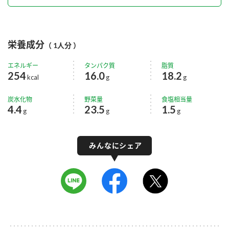
栄養成分
（ 1人分 ）
エネルギー
タンパク質
脂質
254
16.0
18.2
kcal
g
g
炭水化物
野菜量
食塩相当量
4.4
23.5
1.5
g
g
g