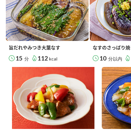
旨だれやみつき大葉なす
なすのさっぱり焼
15
112
10
分
kcal
分以内