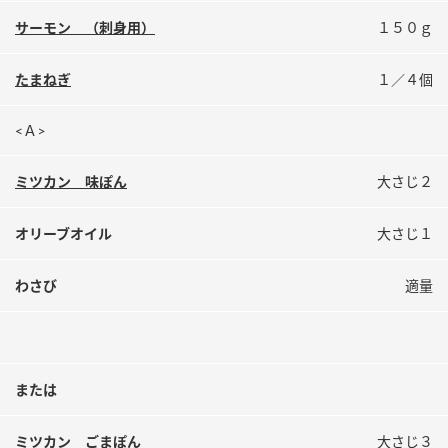
鍋奉行マニュアル
ミツカン公式通販
サーモン （刺身用）
１５０ｇ
ミツカンのCM
キッザニア東京「ぽん酢工房」
たまねぎ
１／４個
ロングセラー商品 ＋ おすすめレシピ
人気商品 ＋ おすすめレシピ
<Ａ>
ミツカン 味ぽん
大さじ２
検索
オリーブオイル
大さじ１
業務用サイト
ミツカングループについて
製造所固有記号一覧
わさび
適量
または
ミツカン ごまぽん
大さじ３