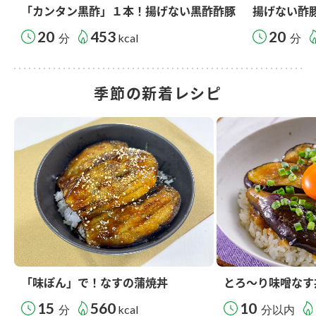
「カンタン黒酢」１本！揚げない黒酢酢豚
揚げない酢
20
453
20
分
kcal
分
季節の新着レシピ
「味ぽん」で！なすの蒲焼丼
とろ～り味噌なす
15
560
10
分
kcal
分以内