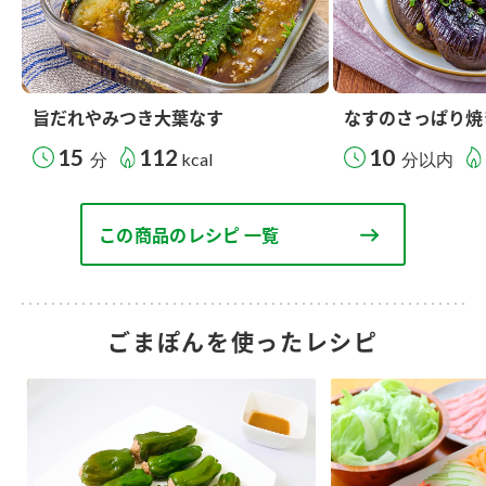
旨だれやみつき大葉なす
なすのさっぱり焼
15
112
10
分
kcal
分以内
この商品のレシピ 一覧
ごまぽんを使ったレシピ