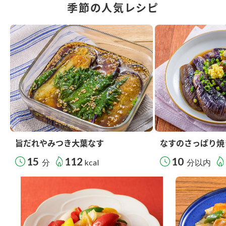
季節の人気レシピ
旨だれやみつき大葉なす
なすのさっぱり焼
15
112
10
分
kcal
分以内