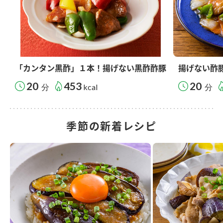
「カンタン黒酢」１本！揚げない黒酢酢豚
揚げない酢
20
453
20
分
kcal
分
季節の新着レシピ