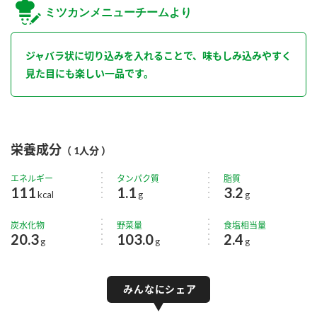
ミツカンメニューチームより
ジャバラ状に切り込みを入れることで、味もしみ込みやすく
見た目にも楽しい一品です。
栄養成分
（ 1人分 ）
エネルギー
タンパク質
脂質
111
1.1
3.2
kcal
g
g
炭水化物
野菜量
食塩相当量
20.3
103.0
2.4
g
g
g