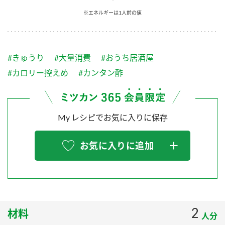
採用情報
環境への取り組み
※エネルギーは1人前の値
かおりの蔵
ミツカンの歴史
クイック調味料
レモン果汁
ニュースリリース
つゆ
水の文化センター（アーカイブ）
鍋なび
#きゅうり
#大量消費
#おうち居酒屋
ふりかけ
おすしの素
お客様相談センター
納豆のサイト
#カロリー控えめ
#カンタン酢
ZENB initiative
PIN印
お客様の声をいかしました
炊き込みご飯の素
米飯用調味液
三ツ判山吹
My レシピでお気に入りに保存
販売終了製品のご案内
千夜
MIM（ミツカンミュージアム）
納豆
Fibee
よくあるご質問
お気に入りに追加
スペシャルサイト
お酢を知ろう！
各部門が大切にしていること
お問い合わせ
すしラボ
地図から取り扱い店舗を探す
ぽん酢サワー
おいしさと健康への取り組み
2
材料
納豆の豆知識
人分