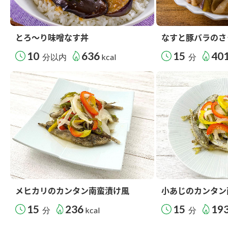
とろ～り味噌なす丼
なすと豚バラのさ
10
636
15
40
分以内
kcal
分
メヒカリのカンタン南蛮漬け風
小あじのカンタン
15
236
15
19
分
kcal
分