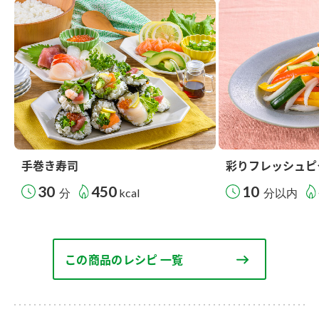
手巻き寿司
彩りフレッシュピ
30
450
10
分
kcal
分以内
この商品のレシピ 一覧