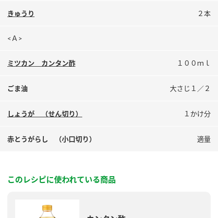
鍋奉行マニュアル
ミツカン公式通販
きゅうり
２本
ミツカンのCM
キッザニア東京「ぽん酢工房」
<Ａ>
ロングセラー商品 ＋ おすすめレシピ
人気商品 ＋ おすすめレシピ
ミツカン カンタン酢
１００ｍｌ
ごま油
大さじ１／２
検索
しょうが （せん切り）
１かけ分
業務用サイト
ミツカングループについて
製造所固有記号一覧
赤とうがらし （小口切り）
適量
このレシピに使われている商品