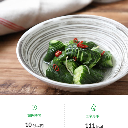
商品カテゴリ
新商品一覧
酢
調味酢
キャンペーン情報
お酢ドリンク
ぽん酢
ブランド・スペシャルサイト
ブランド・スペシャルサイト トップ
みりん風・料理酒
鍋用調味料
商品ブランドサイト
企業情報
Fibee（ファイビー）
国内事業概要
くらしプラ酢
つゆ
たれ
カンタン酢
ミツカングループについて
お酢ドリンク
ミツカンを知る
企業理念
スープ
中華
調理時間
エネルギー
味ぽん
10
111
分以内
kcal
ぽん酢