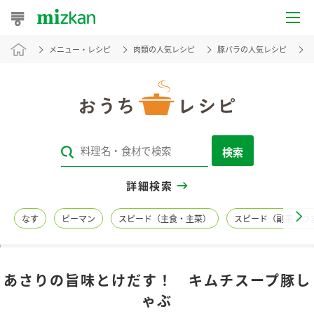
メニュー・レシピ
肉類の人気レシピ
豚バラの人気レシピ
おうちレシピ
おすすめレシピ
レシピ特集
検索
レシピカテゴリ一覧
詳細検索
商品からレシピを探す
なす
ピーマン
スピード（主食・主菜）
スピード（副菜・つ
レシピ名特集
あさりの旨味とけだす！ キムチスープ豚し
商品情報
ゃぶ