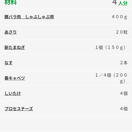
4
材料
人分
鍋奉行マニュアル
ミツカン公式通販
ミツカンのCM
キッザニア東京「ぽん酢工房」
豚バラ肉 しゃぶしゃぶ用
４００ｇ
ロングセラー商品 ＋ おすすめレシピ
あさり
２０粒
人気商品 ＋ おすすめレシピ
新たまねぎ
１個（１５０ｇ）
検索
なす
２本
１／４個（２００
業務用サイト
ミツカングループについて
製造所固有記号一覧
春キャベツ
ｇ）
しいたけ
４個
プロセスチーズ
４個