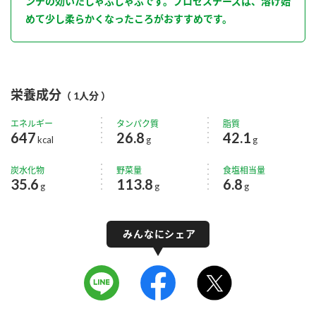
ンチの効いたしゃぶしゃぶです。プロセスチーズは、溶け始
めて少し柔らかくなったころがおすすめです。
栄養成分
（ 1人分 ）
エネルギー
タンパク質
脂質
647
26.8
42.1
kcal
g
g
炭水化物
野菜量
食塩相当量
35.6
113.8
6.8
g
g
g