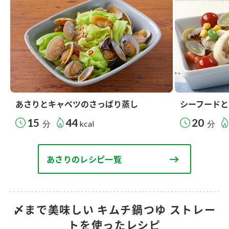
あさりとキャベツのさっぱり蒸し
シーフードと
15
44
20
分
kcal
分
あさりのレシピ一覧
〆まで美味しい キムチ鍋つゆ ストレー
トを使ったレシピ