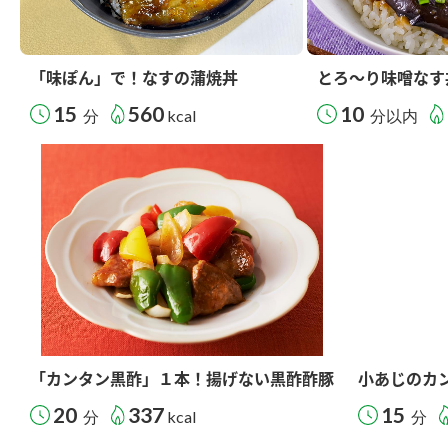
「味ぽん」で！なすの蒲焼丼
とろ～り味噌なす
15
560
10
分
kcal
分以内
「カンタン黒酢」１本！揚げない黒酢酢豚
小あじのカ
20
337
15
分
kcal
分