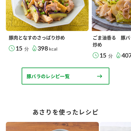
豚肉となすのさっぱり炒め
ごま油香る 豚バ
炒め
15
398
分
kcal
15
40
分
豚バラのレシピ一覧
あさりを使ったレシピ