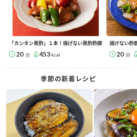
「カンタン黒酢」１本！揚げない黒酢酢豚
揚げない酢
20
453
20
分
kcal
分
季節の新着レシピ