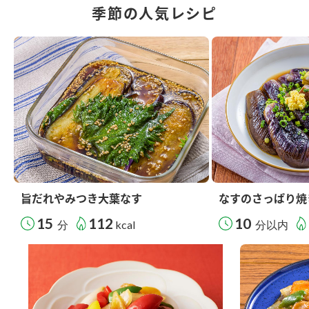
季節の人気レシピ
旨だれやみつき大葉なす
なすのさっぱり焼
15
112
10
分
kcal
分以内