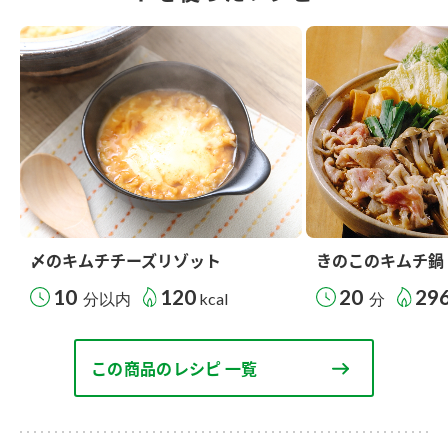
〆のキムチチーズリゾット
きのこのキムチ鍋
10
120
20
29
分以内
kcal
分
この商品のレシピ 一覧