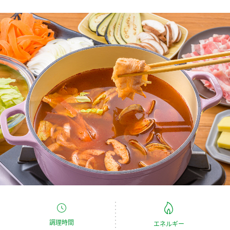
商品カテゴリ
新商品一覧
酢
調味酢
キャンペーン情報
お酢ドリンク
ぽん酢
ブランド・スペシャルサイト
ブランド・スペシャルサイト トップ
みりん風・料理酒
鍋用調味料
商品ブランドサイト
企業情報
Fibee（ファイビー）
国内事業概要
くらしプラ酢
つゆ
たれ
カンタン酢
ミツカングループについて
お酢ドリンク
ミツカンを知る
企業理念
スープ
中華
味ぽん
調理時間
エネルギー
ぽん酢