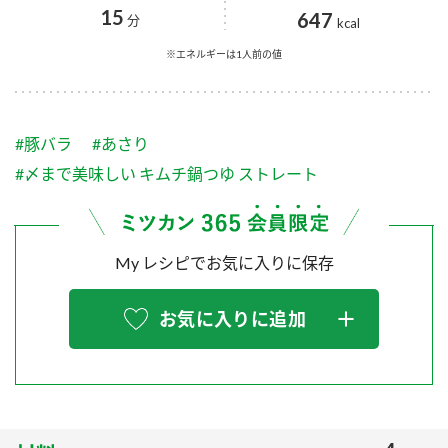
採用情報
環境への取り組み
15
647
分
kcal
かおりの蔵
ミツカンの歴史
クイック調味料
レモン果汁
ニュースリリース
※エネルギーは1人前の値
つゆ
水の文化センター（アーカイブ）
鍋なび
ふりかけ
おすしの素
お客様相談センター
納豆のサイト
#豚バラ
#あさり
ZENB initiative
PIN印
#〆まで美味しい キムチ鍋つゆ ストレート
お客様の声をいかしました
炊き込みご飯の素
米飯用調味液
三ツ判山吹
販売終了製品のご案内
千夜
MIM（ミツカンミュージアム）
My レシピでお気に入りに保存
納豆
Fibee
よくあるご質問
スペシャルサイト
お気に入りに追加
お酢を知ろう！
各部門が大切にしていること
お問い合わせ
すしラボ
地図から取り扱い店舗を探す
ぽん酢サワー
おいしさと健康への取り組み
納豆の豆知識