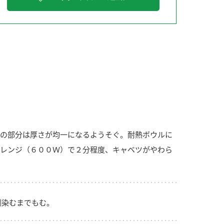
納豆の豆知識
鍋奉行マニュアル
ミツカンのCM
の部分は厚さが均一になるようそぐ。耐熱ボウルに
レンジ（６００Ｗ）で２分程度、キャベツがやわら
馴染むまでもむ。