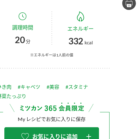
セプトをご紹介しま
た社会貢献
す。
ていまし
調理時間
エネルギー
大切にして
おいしさと健康への
け
おすしの素
炊き込みご飯の素
米飯用調味液
20
332
取り組み
分
kcal
ョン宣言」
ミツカンの研究成果と
た各部門の
おいしさと健康に役立
※エネルギーは1人前の値
ご紹介しま
つ情報をご紹介しま
す。
ひき肉
#キャベツ
#美容
#スタミナ
野菜たっぷり
My レシピでお気に入りに保存
お酢ドリンク
味ぽん
ぽん酢
お気に入りに追加