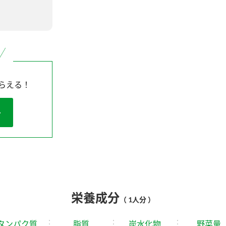
らえる！
栄養成分
（ 1人分 ）
タンパク質
脂質
炭水化物
野菜量