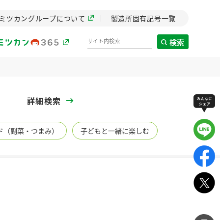
ミツカングループについて
製造所固有記号一覧
検索
製造所固有記号一覧
詳細検索
歴史
ド（副菜・つまみ）
子どもと一緒に楽しむ
までのミ
と挑戦の
します。
センター
ZENB initiative
イブ）
料理酒
鍋用調味料
つゆ
たれ
植物を可能な限りまる
ごと使ったZENBのコン
設立。「水」を