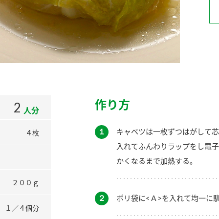
）
酢を知ろう！
すしラボ
ぽん酢サワー
作り方
2
人分
１
キャベツは一枚ずつはがして芯
４枚
入れてふんわりラップをし電子
かくなるまで加熱する。
２００ｇ
２
ポリ袋に<Ａ>を入れて均一に
１／４個分