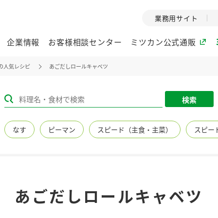
業務用サイト
企業情報
お客様相談センター
ミツカン公式通販
の人気レシピ
あごだしロールキャベツ
ミツカングループについて
検索
企業理念
ミツカンの
なす
ピーマン
スピード（主食・主菜）
スピー
ミツカングループの企
創業から現在
業理念をご紹介しま
ツカンの変革
す。
歴史をご紹介
ご紹介します。
環境への取り組み
水の文化
あごだしロールキャベツ
（アーカ
酢
調味酢
お酢ドリンク
ぽん酢
みりん風・
ミツカンの環境への取
り組みをご紹介しま
1999年