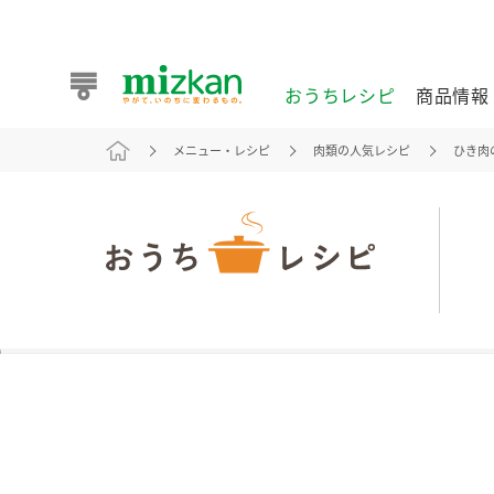
おうちレシピ
商品情報
メニュー・レシピ
肉類の人気レシピ
ひき肉
おうちレシピ
商品情報 トップ
企業情報 トップ
お客様相談センター トップ
ミツカン公式通販
業務用サイト
また食べたいが見つかる。ミツカンからのおすすめレシピを
おうちレシピ トップ