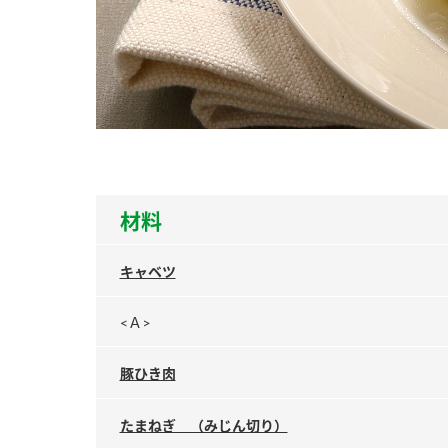
ー
お
材料
キャベツ
<Ａ>
豚ひき肉
たまねぎ （みじん切り）