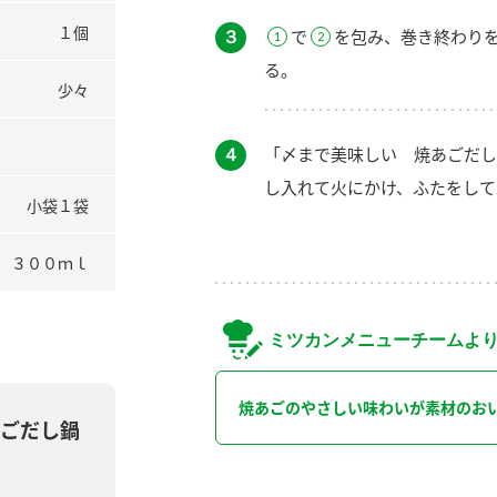
１個
３
で
を包み、巻き終わり
る。
少々
４
「〆まで美味しい 焼あごだし
し入れて火にかけ、ふたをして
小袋１袋
３００ｍｌ
ミツカンメニューチームよ
焼あごのやさしい味わいが素材のお
ごだし鍋