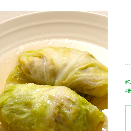
す。
テーマとし
活動を行っ
た。
MIM（ミツカンミュ
各部門が
スープ
中華
クイック調味料
レモン果汁
ふりか
ージアム）
いること
ミツカンの酢づくりの
「未来ビジ
歴史などが学べる体験
実現に向け
型博物館です。
取り組みを
す。
納豆
Fibee
キッザニア東京「ぽ
#
ん酢工房」
#
味ぽんやお酢について
楽しく学べるパビリオ
ンです。
ibee（ファイビ
くらしプラ酢
カンタン酢