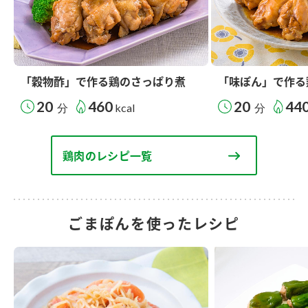
「穀物酢」で作る鶏のさっぱり煮
「味ぽん」で作る
20
460
20
44
分
kcal
分
鶏肉のレシピ一覧
ごまぽんを使ったレシピ