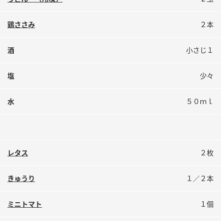
鍋奉行マニュアル
ミツカン公式通販
ミツカンのCM
キッザニア東京「ぽん酢工房」
鶏ささみ
２本
ロングセラー商品 ＋ おすすめレシピ
酒
小さじ１
人気商品 ＋ おすすめレシピ
塩
少々
検索
水
５０ｍｌ
業務用サイト
ミツカングループについて
製造所固有記号一覧
レタス
２枚
きゅうり
１／２本
ミニトマト
１個