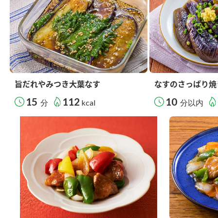
旨だれやみつき大葉なす
なすのさっぱり焼
15
112
10
分
kcal
分以内