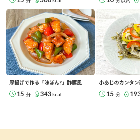
分
kcal
分以内
厚揚げで作る「味ぽん?」酢豚風
小あじのカンタン
15
343
15
19
分
kcal
分