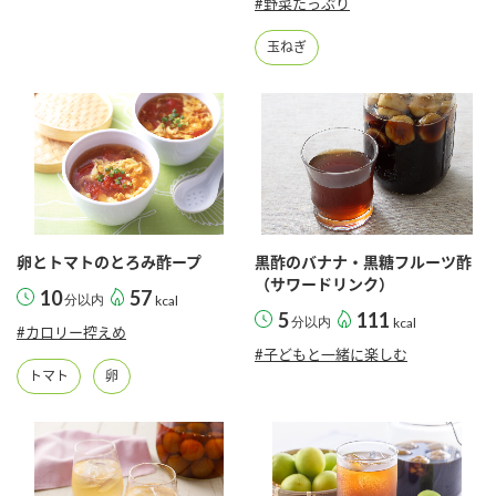
#野菜たっぷり
鍋奉行マニュアル
ミツカン公式通販
玉ねぎ
ミツカンのCM
キッザニア東京「ぽん酢工房」
ロングセラー商品 ＋ おすすめレシピ
人気商品 ＋ おすすめレシピ
検索
卵とトマトのとろみ酢ープ
黒酢のバナナ・黒糖フルーツ酢
（サワードリンク）
業務用サイト
ミツカングループについて
製造所固有記号一覧
10
57
分以内
kcal
5
111
分以内
kcal
#カロリー控えめ
#子どもと一緒に楽しむ
トマト
卵