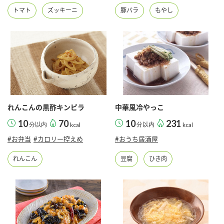
トマト
ズッキーニ
豚バラ
もやし
れんこんの黒酢キンピラ
中華風冷やっこ
10
70
10
231
分以内
kcal
分以内
kcal
#お弁当
#カロリー控えめ
#おうち居酒屋
れんこん
豆腐
ひき肉