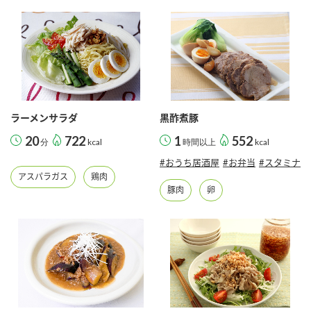
ラーメンサラダ
黒酢煮豚
20
722
1
552
分
kcal
時間以上
kcal
#おうち居酒屋
#お弁当
#スタミナ
アスパラガス
鶏肉
豚肉
卵