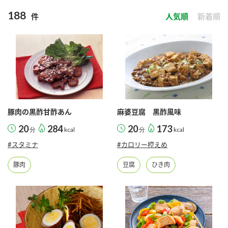
商品カテゴリ
188
件
人気順
新着順
新商品一覧
酢
調味酢
キャンペーン情報
お酢ドリンク
ぽん酢
ブランド・スペシャルサイト
ブランド・スペシャルサイト トップ
豚肉の黒酢甘酢あん
麻婆豆腐 黒酢風味
みりん風・料理酒
鍋用調味料
商品ブランドサイト
企業情報
20
284
20
173
分
kcal
分
kcal
Fibee（ファイビー）
#スタミナ
#カロリー控えめ
国内事業概要
くらしプラ酢
つゆ
たれ
豚肉
豆腐
ひき肉
カンタン酢
ミツカングループについて
お酢ドリンク
ミツカンを知る
企業理念
スープ
中華
味ぽん
ぽん酢