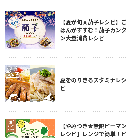
【夏が旬★茄子レシピ】ご
はんがすすむ！茄子カンタ
ン大量消費レシピ
夏をのりきるスタミナレシ
ピ
【やみつき★無限ピーマン
レシピ】レンジで簡単！ピ