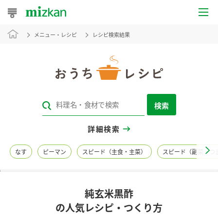
メニュー・レシピ
レシピ検索結果
おうちレシピ
おすすめレシピ
レシピ特集
検索
レシピカテゴリ一覧
詳細検索
商品からレシピを探す
なす
ピーマン
スピード（主食・主菜）
スピード（副菜・つ
レシピ名特集
純玄米黒酢
商品情報
の人気レシピ・つくり方