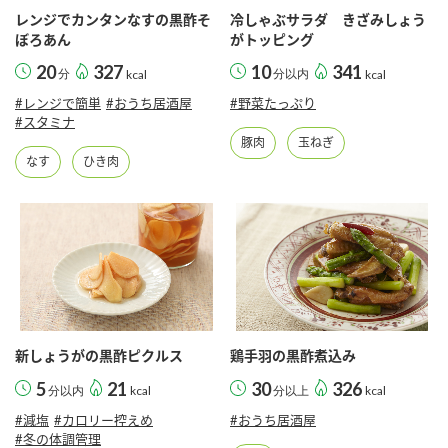
レンジでカンタンなすの黒酢そ
冷しゃぶサラダ きざみしょう
ぼろあん
がトッピング
20
327
10
341
分
kcal
分以内
kcal
#レンジで簡単
#おうち居酒屋
#野菜たっぷり
#スタミナ
豚肉
玉ねぎ
なす
ひき肉
新しょうがの黒酢ピクルス
鶏手羽の黒酢煮込み
5
21
30
326
分以内
kcal
分以上
kcal
#減塩
#カロリー控えめ
#おうち居酒屋
#冬の体調管理