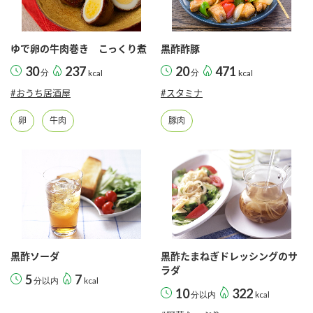
採用情報
環境への取り組み
かおりの蔵
ミツカンの歴史
クイック調味料
レモン果汁
ニュースリリース
つゆ
ゆで卵の牛肉巻き こっくり煮
黒酢酢豚
水の文化センター（アーカイブ）
30
237
20
471
鍋なび
分
kcal
分
kcal
ふりかけ
おすしの素
#おうち居酒屋
#スタミナ
お客様相談センター
納豆のサイト
ZENB initiative
PIN印
卵
牛肉
豚肉
お客様の声をいかしました
炊き込みご飯の素
米飯用調味液
三ツ判山吹
販売終了製品のご案内
千夜
MIM（ミツカンミュージアム）
納豆
Fibee
よくあるご質問
スペシャルサイト
お酢を知ろう！
各部門が大切にしていること
お問い合わせ
すしラボ
黒酢ソーダ
黒酢たまねぎドレッシングのサ
地図から取り扱い店舗を探す
ラダ
ぽん酢サワー
5
7
分以内
kcal
おいしさと健康への取り組み
10
322
分以内
kcal
納豆の豆知識