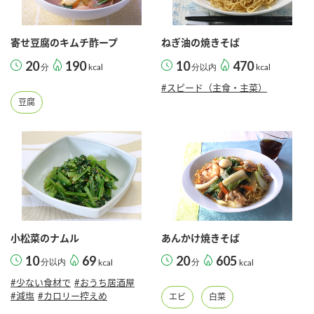
寄せ豆腐のキムチ酢ープ
ねぎ油の焼きそば
20
190
10
470
分
kcal
分以内
kcal
#スピード（主食・主菜）
豆腐
小松菜のナムル
あんかけ焼きそば
10
69
20
605
分以内
kcal
分
kcal
#少ない食材で
#おうち居酒屋
#減塩
#カロリー控えめ
エビ
白菜