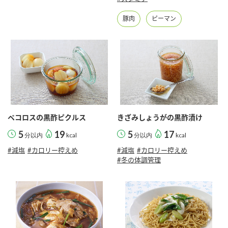
豚肉
ピーマン
ペコロスの黒酢ピクルス
きざみしょうがの黒酢漬け
5
19
5
17
分以内
kcal
分以内
kcal
#減塩
#カロリー控えめ
#減塩
#カロリー控えめ
#冬の体調管理