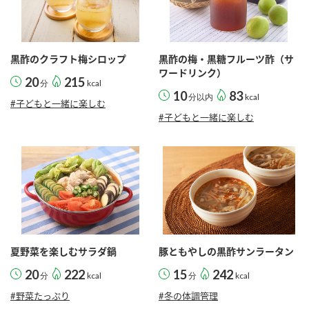
黒酢のクラフト梅シロップ
黒酢の梅・黒糖フルーツ酢（サ
ワードリンク）
20
215
分
kcal
10
83
分以内
kcal
#子どもと一緒に楽しむ
#子どもと一緒に楽しむ
夏野菜を楽しむサラダ鍋
豚ともやしの黒酢サンラータン
20
222
15
242
分
kcal
分
kcal
#野菜たっぷり
#冬の体調管理