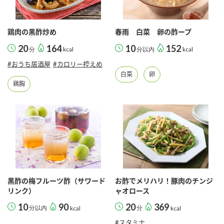
鶏肉の黒酢炒め
春雨 白菜 卵の酢ープ
20
164
10
152
分
kcal
分以内
kcal
#おうち居酒屋
#カロリー控えめ
白菜
卵
鶏胸
黒酢の梅フルーツ酢（サワード
お酢でメリハリ！豚肉のチンジ
リンク）
ャオロース
10
90
20
369
分以内
kcal
分
kcal
#スタミナ