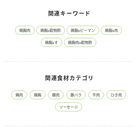
関連キーワード
鶏胸肉
鶏胸x穀物酢
鶏胸xピーマン
鶏胸x肉
鶏胸xす
鶏胸肉x穀物酢
関連食材カテゴリ
鶏肉
鶏胸
豚肉
豚バラ
牛肉
ひき肉
ソーセージ