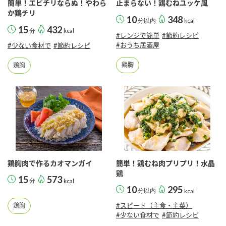
簡単！エビチリならぬ！やわら
止まらない！鶏むねユッケ風
か鶏チリ
10
348
分以内
kcal
15
432
分
kcal
#レンジで簡単
#節約レシピ
#おうち居酒屋
#少ない食材で
#節約レシピ
鶏胸
鶏胸
鶏胸肉で作るカオマンガイ
簡単！鶏むね肉プリプリ！水晶
鶏
15
573
分
kcal
10
295
分以内
kcal
#スピード（主食・主菜）
鶏胸
#少ない食材で
#節約レシピ