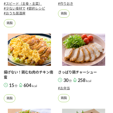
鍋奉行マニュアル
#スピード（主食・主菜）
#作りおき
ミツカン公式通販
#少ない食材で
#節約レシピ
ミツカンのCM
キッザニア東京「ぽん酢工房」
#おうち居酒屋
鶏胸
ロングセラー商品 ＋ おすすめレシピ
鶏胸
人気商品 ＋ おすすめレシピ
検索
業務用サイト
ミツカングループについて
製造所固有記号一覧
揚げない！鶏むね肉のチキン南
さっぱり鶏チャーシュー
蛮
30
258
分
kcal
15
604
分
kcal
#お弁当
鶏胸
鶏胸