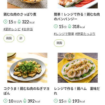
採用情報
環境への取り組み
かおりの蔵
ミツカンの歴史
クイック調味料
レモン果汁
ニュースリリース
鶏むね肉のさっぱり煮
簡単！レンジで作る！鶏むね肉
つゆ
のバンバンジー
水の文化センター（アーカイブ）
15
322
分
kcal
鍋なび
15
318
ふりかけ
分
おすしの素
kcal
#節約レシピ
#お弁当
お客様相談センター
納豆のサイト
#レンジで簡単
#野菜たっぷり
鶏胸
卵
ZENB initiative
PIN印
鶏胸
お客様の声をいかしました
炊き込みご飯の素
米飯用調味液
三ツ判山吹
販売終了製品のご案内
千夜
MIM（ミツカンミュージアム）
納豆
Fibee
よくあるご質問
スペシャルサイト
お酢を知ろう！
各部門が大切にしていること
お問い合わせ
すしラボ
コクうま！鶏むね肉のねぎマヨ
レンジで作る！鶏ハム 薬味だ
地図から取り扱い店舗を探す
ぽん酢サワー
ぽん
れ
おいしさと健康への取り組み
納豆の豆知識
10
392
15
193
分以内
kcal
分
kcal