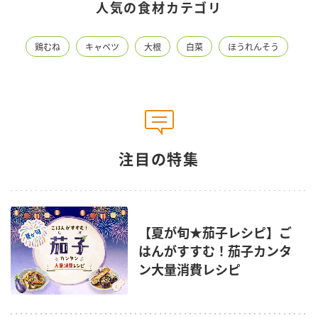
人気の食材カテゴリ
鶏むね
キャベツ
大根
白菜
ほうれんそう
注目の特集
【夏が旬★茄子レシピ】ご
はんがすすむ！茄子カンタ
ン大量消費レシピ