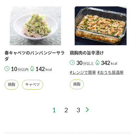
春キャベツのバンバンジーサラ
鶏胸肉の旨辛漬け
ダ
30
342
分以上
kcal
10
142
分以内
kcal
#レンジで簡単
#おうち居酒屋
鶏胸
鶏胸
キャベツ
1
2
3