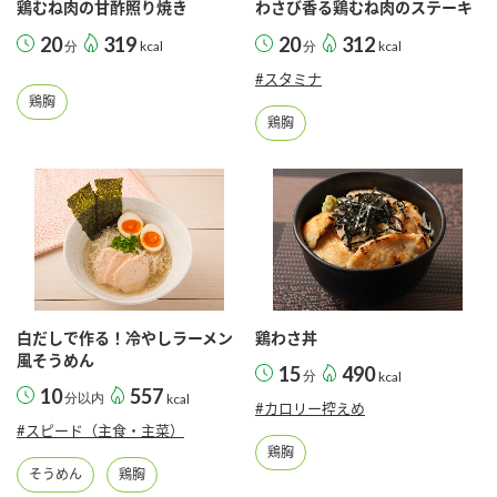
鶏むね肉の甘酢照り焼き
わさび香る鶏むね肉のステーキ
20
319
20
312
分
kcal
分
kcal
#スタミナ
鶏胸
鶏胸
白だしで作る！冷やしラーメン
鶏わさ丼
風そうめん
15
490
分
kcal
10
557
分以内
kcal
#カロリー控えめ
#スピード（主食・主菜）
鶏胸
そうめん
鶏胸