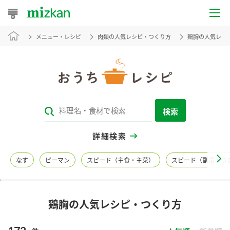
メニュー・レシピ
肉類の人気レシピ・つくり方
鶏胸の人気レシ
おうちレシピ
おすすめレシピ
レシピ特集
検索
レシピカテゴリ一覧
詳細検索
商品からレシピを探す
なす
ピーマン
スピード（主食・主菜）
スピード（副菜・つ
レシピ名特集
鶏胸の人気レシピ・つくり方
商品情報