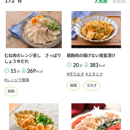
172
件
人気順
新着順
商品カテゴリ
新商品一覧
酢
調味酢
キャンペーン情報
お酢ドリンク
ぽん酢
ブランド・スペシャルサイト
むね肉のレンジ蒸し さっぱり
鶏胸肉の揚げない南蛮漬け
ブランド・スペシャルサイト トップ
しょうゆだれ
20
383
分
kcal
みりん風・料理酒
鍋用調味料
15
269
商品ブランドサイト
分
kcal
企業情報
#作りおき
#スタミナ
Fibee（ファイビー）
#レンジで簡単
鶏胸
玉ねぎ
国内事業概要
くらしプラ酢
鶏胸
つゆ
たれ
カンタン酢
ミツカングループについて
お酢ドリンク
ミツカンを知る
企業理念
スープ
中華
味ぽん
ぽん酢