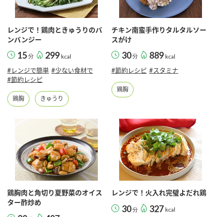
レンジで！鶏肉ときゅうりのバ
チキン南蛮手作りタルタルソー
ンバンジー
スがけ
15
299
30
889
分
kcal
分
kcal
#レンジで簡単
#少ない食材で
#節約レシピ
#スタミナ
#節約レシピ
鶏胸
鶏胸
きゅうり
鶏胸肉と角切り夏野菜のオイス
レンジで！火入れ完璧よだれ鶏
ター酢炒め
30
327
分
kcal