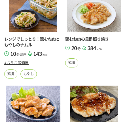
レンジでしっとり！鶏むね肉と
鶏むね肉の黒酢照り焼き
もやしのナムル
20
384
分
kcal
10
143
分以内
kcal
#おうち居酒屋
鶏胸
鶏胸
もやし