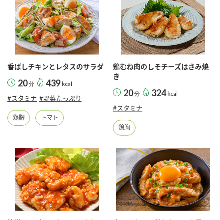
香ばしチキンとレタスのサラダ
鶏むね肉のしそチーズはさみ焼
き
20
439
分
kcal
20
324
分
kcal
#スタミナ
#野菜たっぷり
#スタミナ
鶏胸
トマト
鶏胸