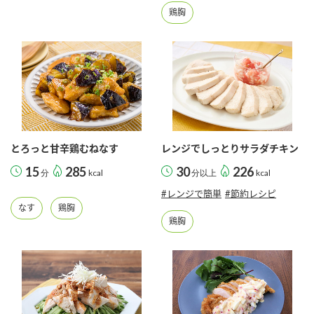
鶏胸
とろっと甘辛鶏むねなす
レンジでしっとりサラダチキン
15
285
30
226
分
kcal
分以上
kcal
#レンジで簡単
#節約レシピ
なす
鶏胸
鶏胸