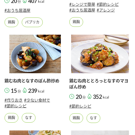
20
407
分
kcal
#レンジで簡単
#節約レシピ
#おうち居酒屋
#アレンジ
#おうち居酒屋
鶏胸
鶏胸
パプリカ
鶏むね肉となすのぽん酢炒め
鶏むね肉ととろっとなすのマヨ
ぽん炒め
15
239
分
kcal
20
352
分
kcal
#作りおき
#少ない食材で
#節約レシピ
#節約レシピ
鶏胸
なす
鶏胸
なす