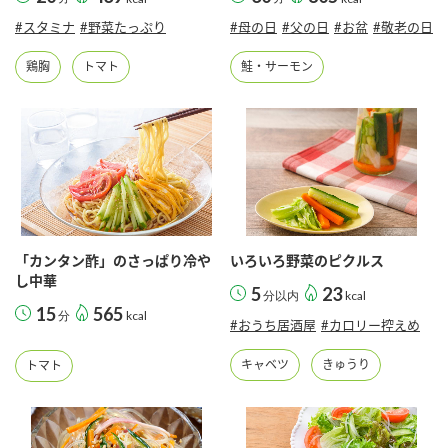
#スタミナ
#野菜たっぷり
#母の日
#父の日
#お盆
#敬老の日
鶏胸
トマト
鮭・サーモン
「カンタン酢」のさっぱり冷や
いろいろ野菜のピクルス
し中華
5
23
分以内
kcal
15
565
分
kcal
#おうち居酒屋
#カロリー控えめ
キャベツ
きゅうり
トマト