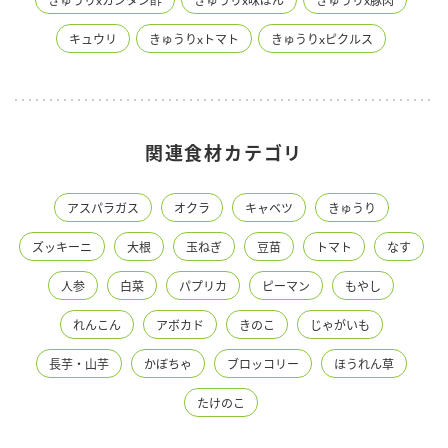
きゅうりxカンタン酢
きゅうりx味ぽん
きゅうりx豚肉
キュウリ
きゅうりxトマト
きゅうりxピクルス
関連食材カテゴリ
アスパラガス
オクラ
キャベツ
きゅうり
ズッキーニ
大根
玉ねぎ
豆苗
トマト
なす
人参
白菜
パプリカ
ピーマン
もやし
れんこん
アボカド
きのこ
じゃがいも
長芋・山芋
かぼちゃ
ブロッコリー
ほうれん草
たけのこ