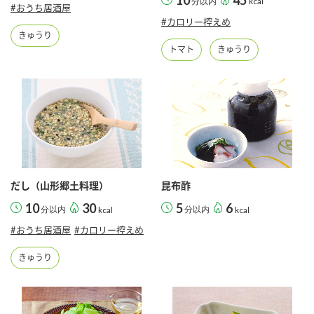
分以内
kcal
#おうち居酒屋
#カロリー控えめ
きゅうり
トマト
きゅうり
だし（山形郷土料理）
昆布酢
10
30
5
6
分以内
kcal
分以内
kcal
#おうち居酒屋
#カロリー控えめ
きゅうり