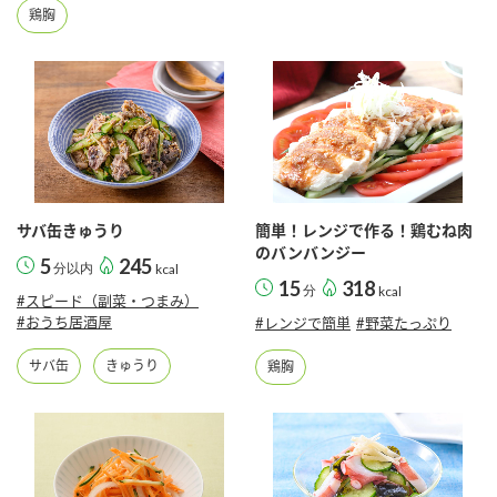
鍋奉行マニュアル
鶏胸
ミツカン公式通販
ミツカンのCM
キッザニア東京「ぽん酢工房」
ロングセラー商品 ＋ おすすめレシピ
人気商品 ＋ おすすめレシピ
検索
サバ缶きゅうり
簡単！レンジで作る！鶏むね肉
のバンバンジー
5
245
分以内
kcal
業務用サイト
ミツカングループについて
製造所固有記号一覧
15
318
分
kcal
#スピード（副菜・つまみ）
#おうち居酒屋
#レンジで簡単
#野菜たっぷり
サバ缶
きゅうり
鶏胸