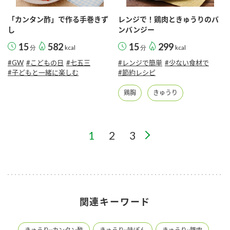
「カンタン酢」で作る手巻きず
レンジで！鶏肉ときゅうりのバ
し
ンバンジー
15
582
15
299
分
kcal
分
kcal
#GW
#こどもの日
#七五三
#レンジで簡単
#少ない食材で
#子どもと一緒に楽しむ
#節約レシピ
鶏胸
きゅうり
1
2
3
関連キーワード