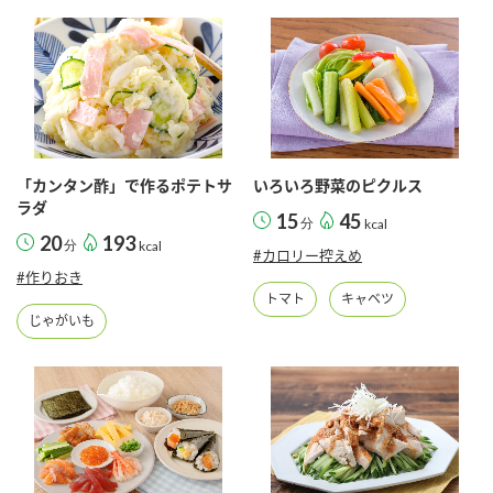
「カンタン酢」で作るポテトサ
いろいろ野菜のピクルス
ラダ
15
45
分
kcal
20
193
分
kcal
#カロリー控えめ
#作りおき
トマト
キャベツ
じゃがいも