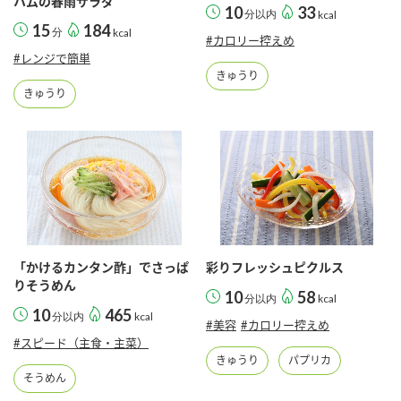
ハムの春雨サラダ
10
33
分以内
kcal
15
184
分
kcal
#カロリー控えめ
#レンジで簡単
きゅうり
きゅうり
「かけるカンタン酢」でさっぱ
彩りフレッシュピクルス
りそうめん
10
58
分以内
kcal
10
465
分以内
kcal
#美容
#カロリー控えめ
#スピード（主食・主菜）
きゅうり
パプリカ
そうめん