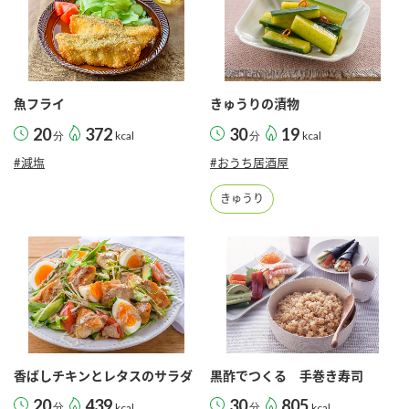
魚フライ
きゅうりの漬物
20
372
30
19
分
kcal
分
kcal
#減塩
#おうち居酒屋
きゅうり
香ばしチキンとレタスのサラダ
黒酢でつくる 手巻き寿司
20
439
30
805
分
kcal
分
kcal