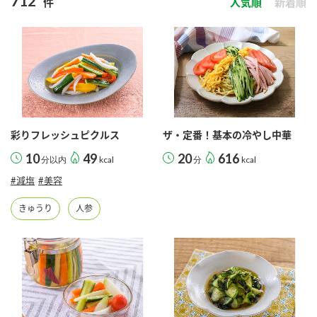
712
件
人気順
新着順
商品カテゴリ
新商品一覧
酢
調味酢
キャンペーン情報
お酢ドリンク
ぽん酢
ブランド・スペシャルサイト
彩りフレッシュピクルス
ザ・定番！基本の冷やし中華
ブランド・スペシャルサイト トップ
10
49
20
616
分以内
kcal
分
kcal
みりん風・料理酒
鍋用調味料
商品ブランドサイト
企業情報
#減塩
#美容
Fibee（ファイビー）
きゅうり
人参
国内事業概要
くらしプラ酢
つゆ
たれ
カンタン酢
ミツカングループについて
お酢ドリンク
ミツカンを知る
企業理念
スープ
中華
味ぽん
ぽん酢