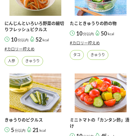
にんじんといろいろ野菜の細切
たこときゅうりの酢の物
りフレッシュピクルス
10
50
分以内
kcal
10
52
分以内
kcal
#カロリー控えめ
#カロリー控えめ
タコ
きゅうり
人参
きゅうり
きゅうりのピクルス
ミニトマトの「カンタン酢」漬
け
5
21
分以内
kcal
10
45