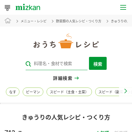
メニュー・レシピ
野菜類の人気レシピ・つくり方
きゅうりの人
おうちレシピ
おすすめレシピ
レシピ特集
検索
レシピカテゴリ一覧
詳細検索
商品からレシピを探す
なす
ピーマン
スピード（主食・主菜）
スピード（副菜・つ
レシピ名特集
きゅうりの人気レシピ・つくり方
商品情報