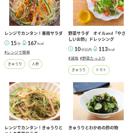
レンジでカンタン！春雨サラダ
野菜サラダ オイルand「やさ
しいお酢」ドレッシング
15
167
分
kcal
10
113
分以内
kcal
#レンジで簡単
#減塩
#野菜たっぷり
きゅうり
人参
きゅうり
トマト
レンジでカンタン！きゅうりと
きゅうりとわかめの酢の物