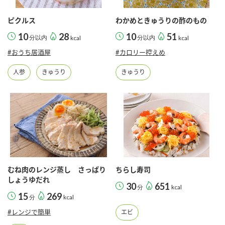
採用情報
環境への取り組み
かおりの蔵
ミツカンの歴史
クイック調味料
レモン果汁
ピクルス
わかめときゅうりの酢のもの
ニュースリリース
つゆ
10
28
10
51
分以内
kcal
分以内
kcal
水の文化センター（アーカイブ）
鍋なび
#おうち居酒屋
#カロリー控えめ
ふりかけ
おすしの素
お客様相談センター
納豆のサイト
人参
きゅうり
きゅうり
ZENB initiative
PIN印
お客様の声をいかしました
炊き込みご飯の素
米飯用調味液
三ツ判山吹
販売終了製品のご案内
千夜
MIM（ミツカンミュージアム）
納豆
Fibee
よくあるご質問
スペシャルサイト
お酢を知ろう！
各部門が大切にしていること
お問い合わせ
むね肉のレンジ蒸し さっぱり
ちらし寿司
すしラボ
しょうゆだれ
30
651
分
kcal
地図から取り扱い店舗を探す
15
269
ぽん酢サワー
分
kcal
おいしさと健康への取り組み
#レンジで簡単
エビ
納豆の豆知識