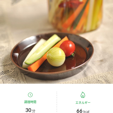
商品カテゴリ
新商品一覧
酢
調味酢
キャンペーン情報
お酢ドリンク
ぽん酢
ブランド・スペシャルサイト
ブランド・スペシャルサイト トップ
みりん風・料理酒
鍋用調味料
商品ブランドサイト
企業情報
Fibee（ファイビー）
国内事業概要
くらしプラ酢
つゆ
たれ
カンタン酢
ミツカングループについて
お酢ドリンク
ミツカンを知る
企業理念
スープ
中華
調理時間
エネルギー
味ぽん
30
66
分
kcal
ぽん酢