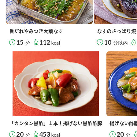
旨だれやみつき大葉なす
なすのさっぱり焼
15
112
10
分
kcal
分以内
「カンタン黒酢」１本！揚げない黒酢酢豚
揚げない酢
20
453
20
分
kcal
分