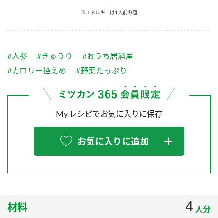
採用情報
環境への取り組み
※エネルギーは1人前の値
かおりの蔵
ミツカンの歴史
クイック調味料
レモン果汁
ニュースリリース
つゆ
水の文化センター（アーカイブ）
鍋なび
#人参
#きゅうり
#おうち居酒屋
ふりかけ
おすしの素
お客様相談センター
納豆のサイト
#カロリー控えめ
#野菜たっぷり
ZENB initiative
PIN印
お客様の声をいかしました
炊き込みご飯の素
米飯用調味液
三ツ判山吹
My レシピでお気に入りに保存
販売終了製品のご案内
千夜
MIM（ミツカンミュージアム）
納豆
Fibee
よくあるご質問
お気に入りに追加
スペシャルサイト
お酢を知ろう！
各部門が大切にしていること
お問い合わせ
すしラボ
地図から取り扱い店舗を探す
ぽん酢サワー
おいしさと健康への取り組み
4
材料
納豆の豆知識
人分