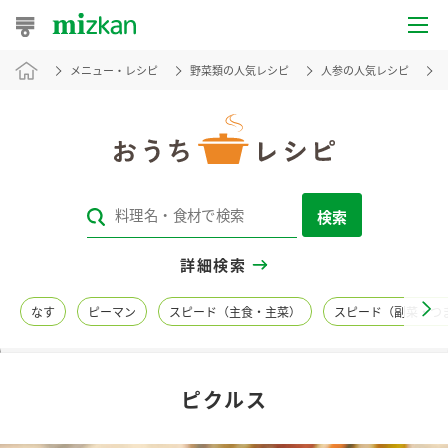
メニュー・レシピ
野菜類の人気レシピ
人参の人気レシピ
おうちレシピ
おすすめレシピ
レシピ特集
検索
レシピカテゴリ一覧
詳細検索
商品からレシピを探す
なす
ピーマン
スピード（主食・主菜）
スピード（副菜・つ
レシピ名特集
ピクルス
商品情報