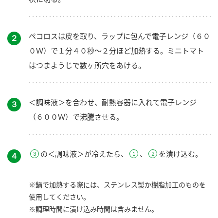
ペコロスは皮を取り、ラップに包んで電子レンジ（６０
２
０Ｗ）で１分４０秒～２分ほど加熱する。ミニトマト
はつまようじで数ヶ所穴をあける。
＜調味液＞を合わせ、耐熱容器に入れて電子レンジ
３
（６００Ｗ）で沸騰させる。
の＜調味液＞が冷えたら、
、
を漬け込む。
４
※鍋で加熱する際には、ステンレス製か樹脂加工のものを
使用してください。
※調理時間に漬け込み時間は含みません。