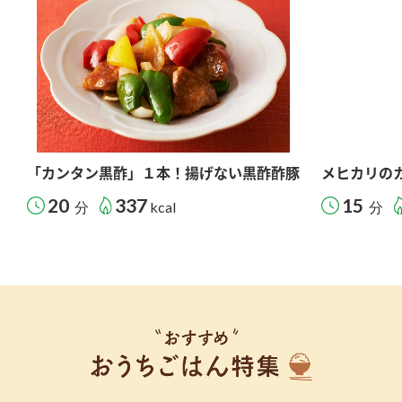
「カンタン黒酢」１本！揚げない黒酢酢豚
メヒカリの
20
337
15
分
kcal
分