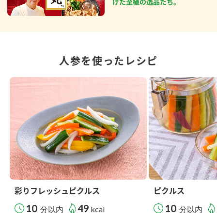
げた至極の逸品たち。
人参を使ったレシピ
彩りフレッシュピクルス
ピクルス
10
49
10
分以内
kcal
分以内