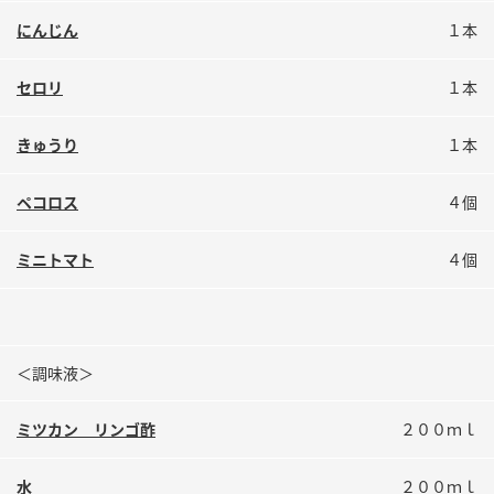
鍋奉行マニュアル
ミツカン公式通販
にんじん
１本
ミツカンのCM
キッザニア東京「ぽん酢工房」
セロリ
１本
ロングセラー商品 ＋ おすすめレシピ
人気商品 ＋ おすすめレシピ
きゅうり
１本
ペコロス
４個
検索
ミニトマト
４個
業務用サイト
ミツカングループについて
製造所固有記号一覧
＜調味液＞
ミツカン リンゴ酢
２００ｍｌ
水
２００ｍｌ