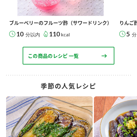
ブルーベリーのフルーツ酢（サワードリンク）
りんご
10
110
5
分以内
kcal
分
この商品のレシピ 一覧
季節の人気レシピ