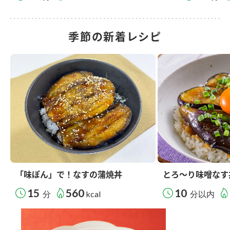
季節の新着レシピ
「味ぽん」で！なすの蒲焼丼
とろ～り味噌なす
15
560
10
分
kcal
分以内