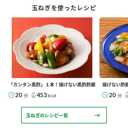
玉ねぎを使ったレシピ
「カンタン黒酢」１本！揚げない黒酢酢豚
揚げない酢
20
453
20
分
kcal
分
玉ねぎのレシピ一覧