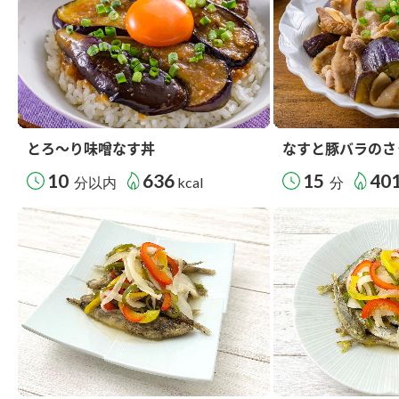
とろ～り味噌なす丼
なすと豚バラのさ
10
636
15
40
分以内
kcal
分