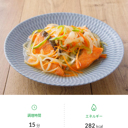
商品カテゴリ
新商品一覧
酢
調味酢
キャンペーン情報
お酢ドリンク
ぽん酢
ブランド・スペシャルサイト
ブランド・スペシャルサイト トップ
みりん風・料理酒
鍋用調味料
商品ブランドサイト
企業情報
Fibee（ファイビー）
国内事業概要
くらしプラ酢
つゆ
たれ
カンタン酢
ミツカングループについて
お酢ドリンク
ミツカンを知る
企業理念
スープ
中華
調理時間
エネルギー
味ぽん
15
282
分
kcal
ぽん酢