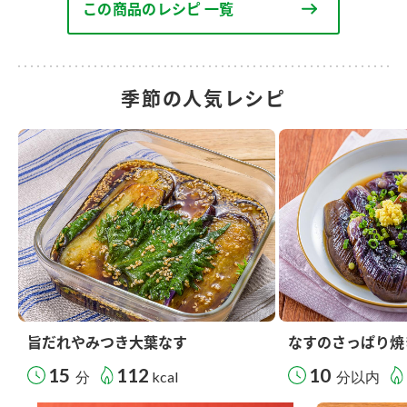
この商品のレシピ 一覧
季節の人気レシピ
旨だれやみつき大葉なす
なすのさっぱり焼
15
112
10
分
kcal
分以内