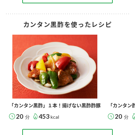
カンタン黒酢を使ったレシピ
「カンタン黒酢」１本！揚げない黒酢酢豚
「カンタン
20
453
20
分
kcal
分