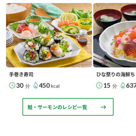
手巻き寿司
ひな祭りの海鮮ち
30
450
15
63
分
kcal
分
鮭・サーモンのレシピ一覧