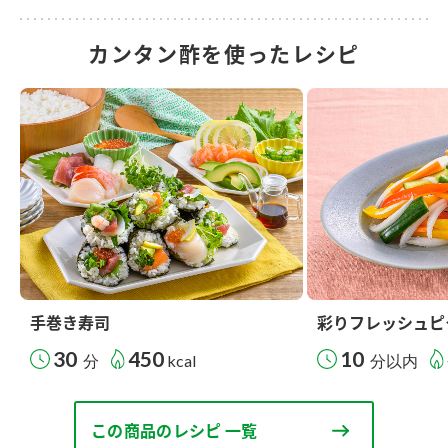
カンタン酢を使ったレシピ
手巻き寿司
彩りフレッシュピ
30
450
10
分
kcal
分以内
この商品のレシピ 一覧