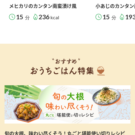
メヒカリのカンタン南蛮漬け風
小あじのカンタン
15
236
15
19
分
kcal
分
旬の大根、味わい尽くそう！丸ごと堪能使い切りレシピ