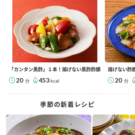
「カンタン黒酢」１本！揚げない黒酢酢豚
揚げない酢
20
453
20
分
kcal
分
季節の新着レシピ