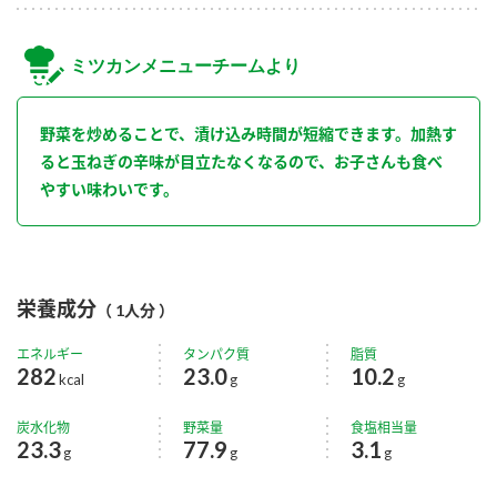
ミツカンメニューチームより
野菜を炒めることで、漬け込み時間が短縮できます。加熱す
ると玉ねぎの辛味が目立たなくなるので、お子さんも食べ
やすい味わいです。
栄養成分
（ 1人分 ）
エネルギー
タンパク質
脂質
282
23.0
10.2
kcal
g
g
炭水化物
野菜量
食塩相当量
23.3
77.9
3.1
g
g
g