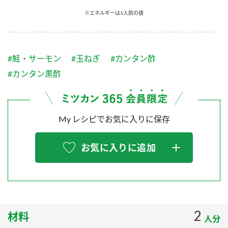
採用情報
環境への取り組み
※エネルギーは1人前の値
かおりの蔵
ミツカンの歴史
クイック調味料
レモン果汁
ニュースリリース
つゆ
水の文化センター（アーカイブ）
鍋なび
#鮭・サーモン
#玉ねぎ
#カンタン酢
ふりかけ
おすしの素
お客様相談センター
納豆のサイト
#カンタン黒酢
ZENB initiative
PIN印
お客様の声をいかしました
炊き込みご飯の素
米飯用調味液
三ツ判山吹
My レシピでお気に入りに保存
販売終了製品のご案内
千夜
MIM（ミツカンミュージアム）
納豆
Fibee
よくあるご質問
お気に入りに追加
スペシャルサイト
お酢を知ろう！
各部門が大切にしていること
お問い合わせ
すしラボ
地図から取り扱い店舗を探す
ぽん酢サワー
おいしさと健康への取り組み
2
材料
納豆の豆知識
人分