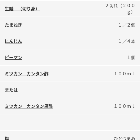
鍋奉行マニュアル
２切れ（２００
ミツカン公式通販
生鮭 （切り身）
ｇ）
ミツカンのCM
キッザニア東京「ぽん酢工房」
たまねぎ
１／２個
ロングセラー商品 ＋ おすすめレシピ
人気商品 ＋ おすすめレシピ
にんじん
１／４本
ピーマン
１個
検索
ミツカン カンタン酢
１００ｍｌ
業務用サイト
ミツカングループについて
製造所固有記号一覧
または
ミツカン カンタン黒酢
１００ｍｌ
塩
ひとつまみ