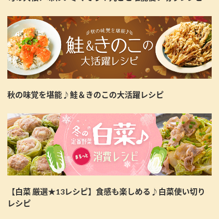
秋の味覚を堪能♪鮭＆きのこの大活躍レシピ
【白菜 厳選★13レシピ】食感も楽しめる♪白菜使い切り
レシピ