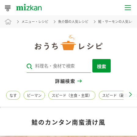
メニュー・レシピ
魚介類の人気レシピ
鮭・サーモンの人気レシ
おうちレシピ
おすすめレシピ
レシピ特集
検索
レシピカテゴリ一覧
詳細検索
商品からレシピを探す
なす
ピーマン
スピード（主食・主菜）
スピード（副菜・つ
レシピ名特集
鮭のカンタン南蛮漬け風
商品情報